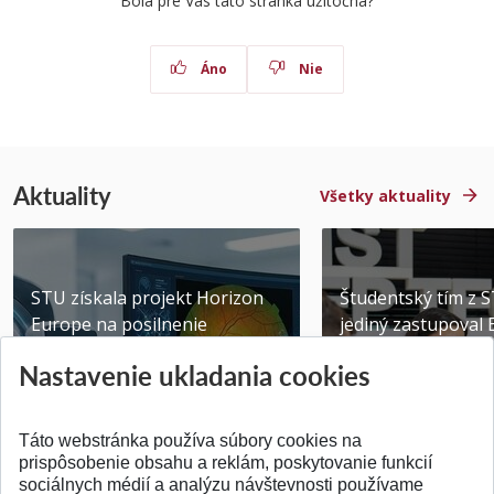
Bola pre Vás táto stránka užitočná?
Áno
Nie
Aktuality
Všetky aktuality
STU získala projekt Horizon
Študentský tím z 
Europe na posilnenie
jediný zastupoval 
výskumu AI v oftalmol...
Južnej Kórei
Nastavenie ukladania cookies
Publikované 31.07.2026
Publikované 27.07.20
Táto webstránka používa súbory cookies na
prispôsobenie obsahu a reklám, poskytovanie funkcií
sociálnych médií a analýzu návštevnosti používame