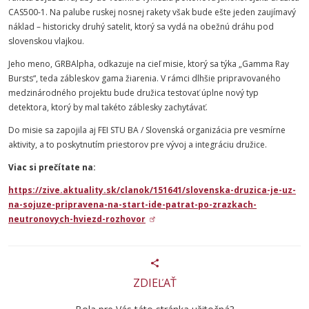
CAS500-1. Na palube ruskej nosnej rakety však bude ešte jeden zaujímavý
náklad – historicky druhý satelit, ktorý sa vydá na obežnú dráhu pod
slovenskou vlajkou.
Jeho meno, GRBAlpha, odkazuje na cieľ misie, ktorý sa týka „Gamma Ray
Bursts“, teda zábleskov gama žiarenia. V rámci dlhšie pripravovaného
medzinárodného projektu bude družica testovať úplne nový typ
detektora, ktorý by mal takéto záblesky zachytávať.
Do misie sa zapojila aj FEI
STU
BA / Slovenská organizácia pre vesmírne
aktivity, a to poskytnutím priestorov pre vývoj a integráciu družice.
Viac si prečítate na:
https://zive.aktuality.sk/clanok/151641/slovenska-druzica-je-uz-
na-sojuze-pripravena-na-start-ide-patrat-po-zrazkach-
neutronovych-hviezd-rozhovor
ZDIEĽAŤ