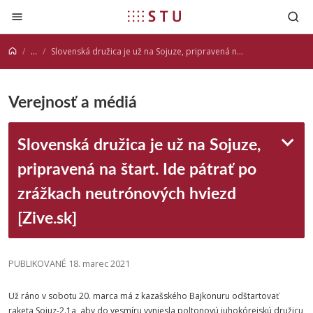
Prejsť na obsah
...
Slovenská družica je už na Sojuze, pripravená na štart. Ide pátrať po zrážkach neutrónových hviezd [Zive.sk]
Verejnosť a médiá
Slovenská družica je už na Sojuze,
pripravená na štart. Ide pátrať po
zrážkach neutrónových hviezd
[Zive.sk]
PUBLIKOVANÉ 18. marec 2021
Už ráno v sobotu 20. marca má z kazašského Bajkonuru odštartovať
raketa Sojuz-2.1a, aby do vesmíru vyniesla poltonovú juhokórejskú družicu