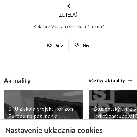
ZDIEĽAŤ
Bola pre Vás táto stránka užitočná?
Áno
Nie
Aktuality
Všetky aktuality
STU získala projekt Horizon
Študentský tím z 
Europe na posilnenie
jediný zastupoval 
výskumu AI v oftalmol...
Južnej Kórei
Nastavenie ukladania cookies
Publikované 31.07.2026
Publikované 27.07.20