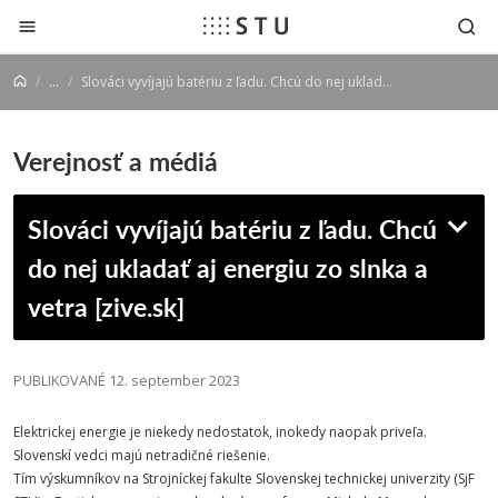
Prejsť na obsah
...
Slováci vyvíjajú batériu z ľadu. Chcú do nej ukladať aj energiu zo slnka a vetra [zive.sk]
Verejnosť a médiá
Slováci vyvíjajú batériu z ľadu. Chcú
do nej ukladať aj energiu zo slnka a
vetra [zive.sk]
PUBLIKOVANÉ 12. september 2023
Elektrickej energie je niekedy nedostatok, inokedy naopak priveľa.
Slovenskí vedci majú netradičné riešenie.
Tím výskumníkov na
Strojníckej
fakulte
Slovenskej
technickej
univerzity
(
SjF