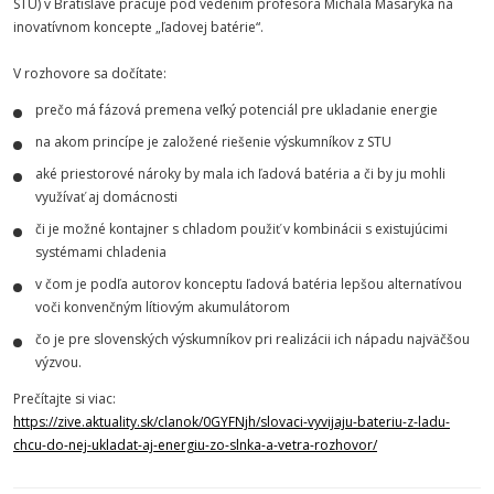
STU
) v Bratislave pracuje pod vedením profesora Michala Masaryka na
inovatívnom koncepte „ľadovej batérie“.
V rozhovore sa dočítate:
prečo má fázová premena veľký potenciál pre ukladanie energie
na akom princípe je založené riešenie výskumníkov z
STU
aké priestorové nároky by mala ich ľadová batéria a či by ju mohli
využívať aj domácnosti
či je možné kontajner s chladom použiť v kombinácii s existujúcimi
systémami chladenia
v čom je podľa autorov konceptu ľadová batéria lepšou alternatívou
voči konvenčným lítiovým akumulátorom
čo je pre slovenských výskumníkov pri realizácii ich nápadu najväčšou
výzvou.
Prečítajte si viac:
https://zive.aktuality.sk/clanok/0GYFNjh/slovaci-vyvijaju-bateriu-z-ladu-
chcu-do-nej-ukladat-aj-energiu-zo-slnka-a-vetra-rozhovor/