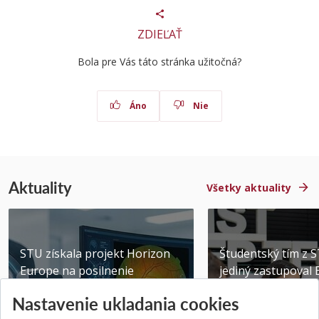
ZDIEĽAŤ
Bola pre Vás táto stránka užitočná?
Áno
Nie
Aktuality
Všetky aktuality
STU získala projekt Horizon
Študentský tím z 
Europe na posilnenie
jediný zastupoval 
výskumu AI v oftalmol...
Južnej Kórei
Nastavenie ukladania cookies
Publikované 31.07.2026
Publikované 27.07.20