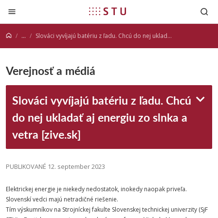
Prejsť na obsah
...
Slováci vyvíjajú batériu z ľadu. Chcú do nej ukladať aj energiu zo slnka a vetra [zive.sk]
Verejnosť a médiá
Slováci vyvíjajú batériu z ľadu. Chcú
do nej ukladať aj energiu zo slnka a
vetra [zive.sk]
PUBLIKOVANÉ 12. september 2023
Elektrickej energie je niekedy nedostatok, inokedy naopak priveľa.
Slovenskí vedci majú netradičné riešenie.
Tím výskumníkov na
Strojníckej
fakulte
Slovenskej
technickej
univerzity
(
SjF