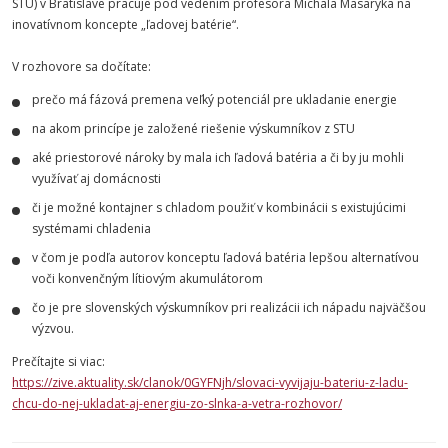
STU
) v Bratislave pracuje pod vedením profesora Michala Masaryka na
inovatívnom koncepte „ľadovej batérie“.
V rozhovore sa dočítate:
prečo má fázová premena veľký potenciál pre ukladanie energie
na akom princípe je založené riešenie výskumníkov z
STU
aké priestorové nároky by mala ich ľadová batéria a či by ju mohli
využívať aj domácnosti
či je možné kontajner s chladom použiť v kombinácii s existujúcimi
systémami chladenia
v čom je podľa autorov konceptu ľadová batéria lepšou alternatívou
voči konvenčným lítiovým akumulátorom
čo je pre slovenských výskumníkov pri realizácii ich nápadu najväčšou
výzvou.
Prečítajte si viac:
https://zive.aktuality.sk/clanok/0GYFNjh/slovaci-vyvijaju-bateriu-z-ladu-
chcu-do-nej-ukladat-aj-energiu-zo-slnka-a-vetra-rozhovor/