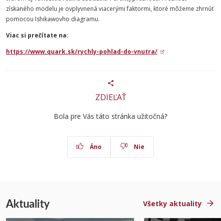
získaného modelu je ovplyvnená viacerými faktormi, ktoré môžeme zhrnúť
pomocou Ishikawovho diagramu.
Viac si prečítate na:
https://www.quark.sk/rychly-pohlad-do-vnutra/
ZDIEĽAŤ
Bola pre Vás táto stránka užitočná?
Áno
Nie
Aktuality
Všetky aktuality