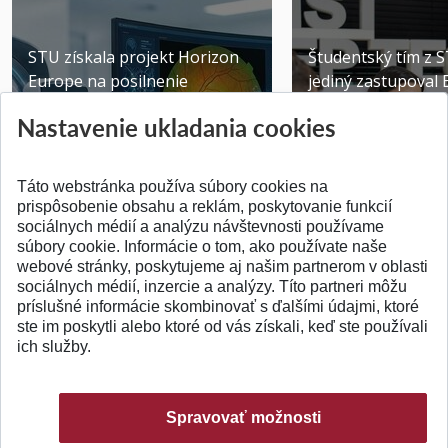
STU získala projekt Horizon
Študentský tím z 
Europe na posilnenie
jediný zastupoval 
výskumu AI v oftalmol...
Južnej Kórei
Nastavenie ukladania cookies
Publikované 31.07.2026
Publikované 27.07.20
Táto webstránka používa súbory cookies na
prispôsobenie obsahu a reklám, poskytovanie funkcií
sociálnych médií a analýzu návštevnosti používame
súbory cookie. Informácie o tom, ako používate naše
webové stránky, poskytujeme aj našim partnerom v oblasti
SPÄŤ NA VRCH
sociálnych médií, inzercie a analýzy. Títo partneri môžu
príslušné informácie skombinovať s ďalšími údajmi, ktoré
ste im poskytli alebo ktoré od vás získali, keď ste používali
ich služby.
Spravovať možnosti