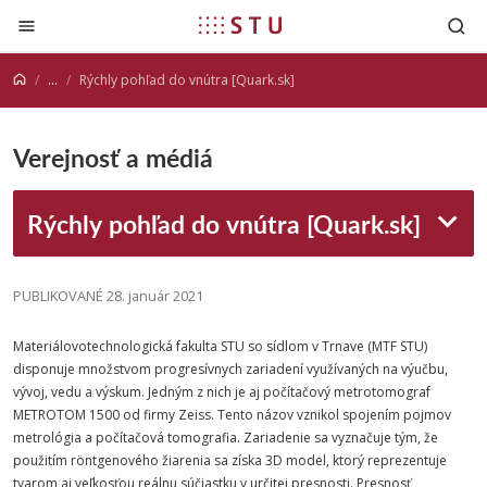
Prejsť na obsah
...
Rýchly pohľad do vnútra [Quark.sk]
Verejnosť a médiá
Rýchly pohľad do vnútra [Quark.sk]
PUBLIKOVANÉ 28. január 2021
Materiálovotechnologická
fakulta
STU
so sídlom v Trnave (
MTF
STU
)
disponuje množstvom progresívnych zariadení využívaných na výučbu,
vývoj, vedu a výskum. Jedným z nich je aj počítačový metrotomograf
METROTOM 1500 od firmy Zeiss. Tento názov vznikol spojením pojmov
metrológia a počítačová tomografia. Zariadenie sa vyznačuje tým, že
použitím röntgenového žiarenia sa získa 3D model, ktorý reprezentuje
tvarom aj veľkosťou reálnu súčiastku v určitej presnosti. Presnosť