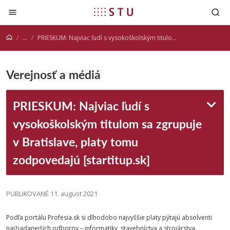
Prejsť na obsah
...
PRIESKUM: Najviac ľudí s vysokoškolským titulom sa zgrupuje v Bratislave, platy tomu zodpovedajú [startitup.sk]
Verejnosť a médiá
PRIESKUM: Najviac ľudí s
vysokoškolským titulom sa zgrupuje
v Bratislave, platy tomu
zodpovedajú [startitup.sk]
PUBLIKOVANÉ 11. august 2021
Podľa portálu Profesia.sk si dlhodobo najvyššie platy pýtajú absolventi
najžiadanejších odborov – informatiky, stavebníctva a strojárstva.