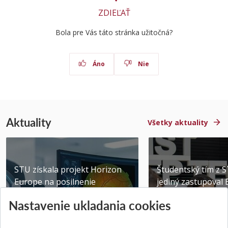
ZDIEĽAŤ
Bola pre Vás táto stránka užitočná?
Áno
Nie
Aktuality
Všetky aktuality
STU získala projekt Horizon
Študentský tím z 
Europe na posilnenie
jediný zastupoval 
výskumu AI v oftalmol...
Južnej Kórei
Nastavenie ukladania cookies
Publikované 31.07.2026
Publikované 27.07.20