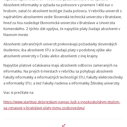
Absolvent informatiky si vyžiada na pohovore v priemere 1400 eur v
hrubom, zatiaľ čo absolvent teológie žiada polovicu. V rebríčku univerzít s
najdrahšími absolventmi vedie Slovenská technická univerzita v Bratislave,
hneď za ňou nasleduje Ekonomická univerzita v Bratislave a Univerzita
Komenského. Z týchto dát vyplýva, že najvyššie platy žiadajú absolventi v
hlavnom meste.
Absolventi zahraničných univerzít prekonávajú požiadavky slovenských
študentov, iba absolventi STU si žiadajú platy v podobnej výške ako
absolventi univerzity v Česku alebo absolventi z inej krajiny.
Najvyššie platové očakávania majú absolventi odborov zameraných na
informatiku. Na prvých 6 miestach v rebríčku sa pohybujú absolventi
Fakulty informatiky a informačných technológií STU, Fakulty elektrotechniky
a informatiky STU, a tiež Fakulty riadenia a informatiky Žilinskej univerzity.
Viac si prečítate na
https://www.startitup.sk/prieskum-najviac-ludi-s-vysokoskolskym-titulom-
sa-zgrupuje-v-bratislave-platy-tomu-zodpovedaju/