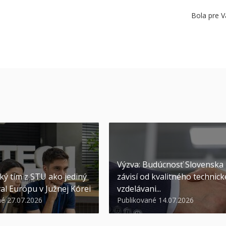
Bola pre V
Výzva: Budúcnosť Slovenska
ký tím z STU ako jediný
závisí od kvalitného technic
al Európu v Južnej Kórei
vzdelávani...
né 27.07.2026
Publikované 14.07.2026