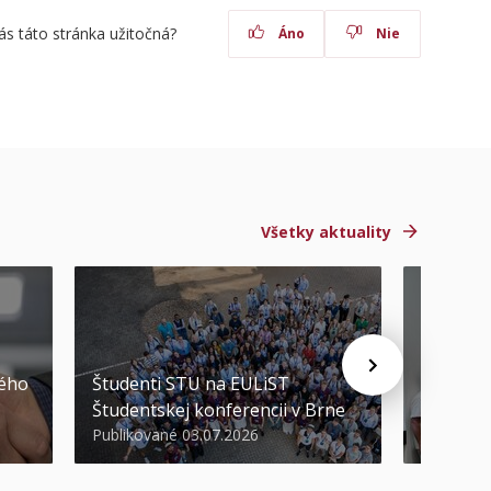
ás táto stránka užitočná?
Áno
Nie
Všetky aktuality
STU ocen
kého
Študenti STU na EULiST
najúspeš
Študentskej konferencii v Brne
športov
Publikované 03.07.2026
Publikova