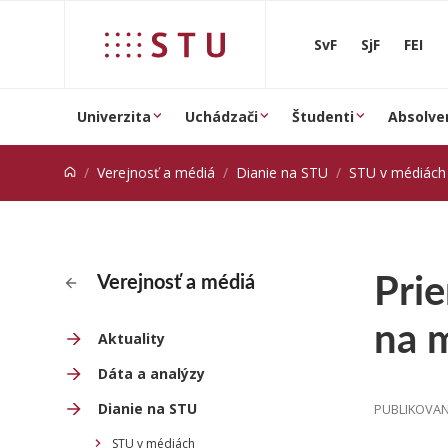
Prejsť na obsah
SvF
SjF
FEI
Univerzita
Uchádzači
Študenti
Absolve
Verejnosť a médiá
Dianie na STU
STU v médiách
Pri
Verejnosť a médiá
na 
Aktuality
Dáta a analýzy
Dianie na STU
PUBLIKOVANÉ
STU v médiách