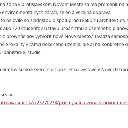
ná zóna v bratislavskom Novom Meste sa má premeniť na m
ie environmentálnych záťaží, zeleň a verejná doprava.
o oslovilo so žiadosťou o spoluprácu
Fakultu
architektúry
ac ako 120 študentov Ústavu urbanizmu a územného pláno
ko z brownfieldov vytvoriť nové Nové Mesto,“ uvádza samos
šie lokality v rámci riešeného územia, ale aj na konkrétne
rbanistickej štúdie.
udentov si môže verejnosť pozrieť na výstave v Novej tržnic
si viac:
ratislava.sme.sk/c/23270234/priemyselna-zona-v-novom-me