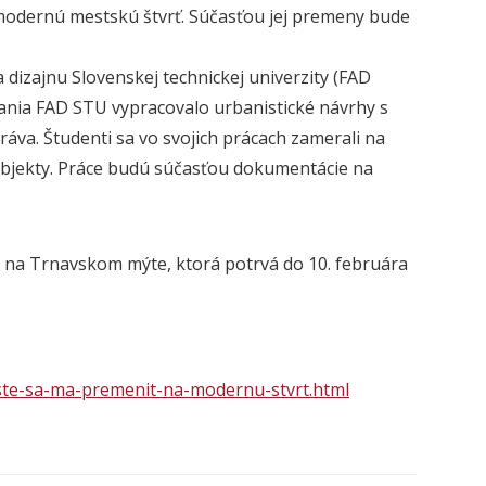
odernú mestskú štvrť. Súčasťou jej premeny bude
a
dizajnu
Slovenskej
technickej
univerzity
(
FAD
vania
FAD
STU
vypracovalo urbanistické návrhy s
práva.
Študenti sa vo svojich prácach zamerali na
 objekty. Práce budú súčasťou dokumentácie na
i na Trnavskom mýte, ktorá potrvá do 10. februára
ste-sa-ma-premenit-na-modernu-stvrt.html