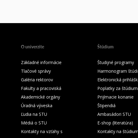
O univerzite
Štúdium
Základné informácie
Študijné programy
Tlačové správy
Harmonogram štúdi
Galéria rektorov
Elektronická prihláš
Fakulty a pracoviská
Poplatky za štúdium
Akademické orgány
Prijímacie konanie
Úradná výveska
Štipendiá
Ľudia na STU
Ambasádori STU
Médiá o STU
E-shop (literatúra)
Kontakty na vzťahy s
Kontakty na štúdiu