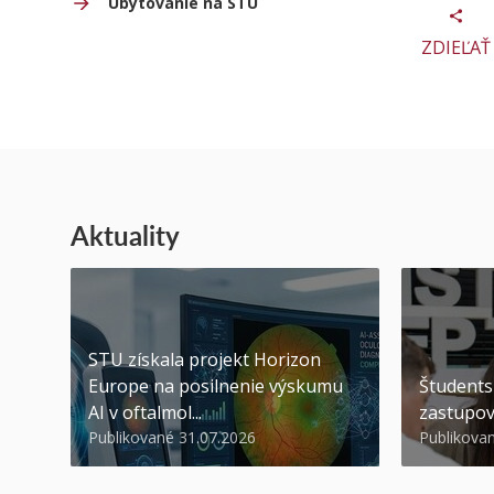
Ubytovanie na STU
ZDIEĽAŤ
Aktuality
STU získala projekt Horizon
Europe na posilnenie výskumu
Študents
AI v oftalmol...
zastupov
Publikované 31.07.2026
Publikova