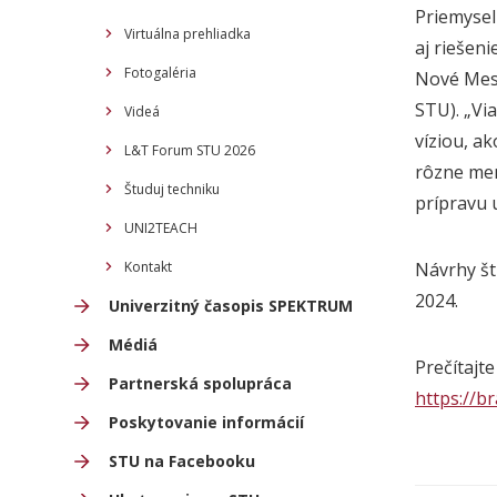
Priemysel
Virtuálna prehliadka
aj riešen
Fotogaléria
Nové Mest
STU
).
„Vi
Videá
víziou, a
L&T Forum STU 2026
rôzne men
Študuj techniku
prípravu u
UNI2TEACH
Kontakt
Návrhy št
2024.
Univerzitný časopis SPEKTRUM
Médiá
Prečítajte 
Partnerská spolupráca
https://b
Poskytovanie informácií
STU na Facebooku