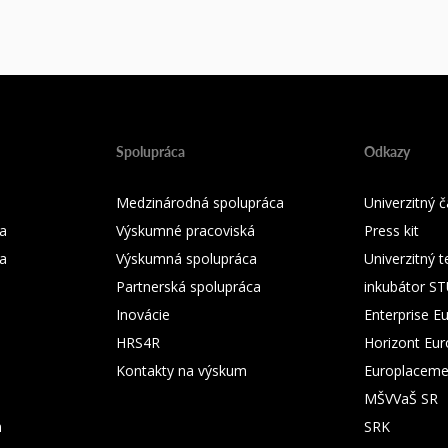
Spolupráca
Odkazy
Medzinárodná spolupráca
Univerzitný
a
Výskumné pracoviská
Press kit
ka
Výskumná spolupráca
Univerzitný 
Partnerská spolupráca
inkubátor S
Inovácie
Enterprise E
HRS4R
Horizont Eu
Kontakty na výskum
Europlaceme
MŠVVaŠ SR
m
SRK