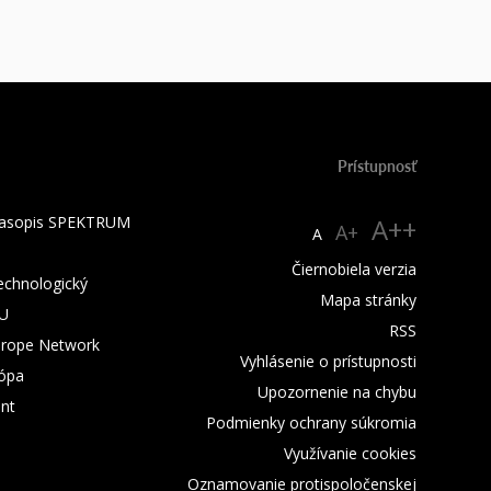
Prístupnosť
 časopis SPEKTRUM
A++
A+
A
Čiernobiela verzia
technologický
Mapa stránky
TU
RSS
urope Network
Vyhlásenie o prístupnosti
rópa
Upozornenie na chybu
nt
Podmienky ochrany súkromia
Využívanie cookies
Oznamovanie protispoločenskej