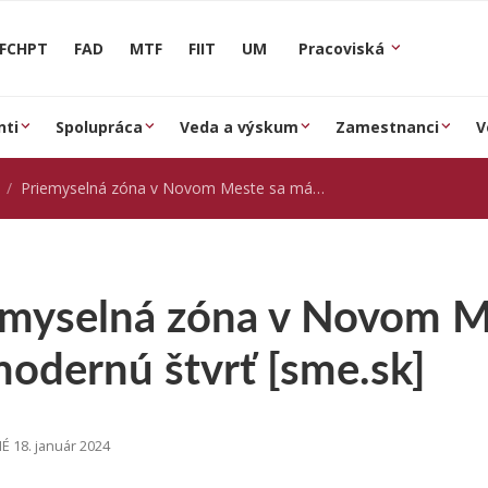
FCHPT
FAD
MTF
FIIT
UM
Pracoviská
nti
Spolupráca
Veda a výskum
Zamestnanci
V
Priemyselná zóna v Novom Meste sa má premeniť na modernú štvrť [sme.sk]
emyselná zóna v Novom M
modernú štvrť [sme.sk]
 18. január 2024