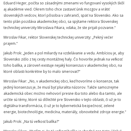
Eduard Heger, počíta so zásadnými zmenami vo fungovaní vysokých škôl
aj akadémie vied. Okrem toho chce zastaviť únik mozgov a vrátiť
slovenských vedcov, ktorí pôsobia v zahraničí, späť na Slovensko. Ako sa
tento plán pozdáva akademickej obci, sa spýtame rektora
Slovenskej
technickej
univerzity
Miroslava
Fikara
, vďaka, že ste prijali pozvanie.“
Miroslav
Fikar
, rektor
Slovenskej
technickej
univerzity
: „Pekný večer
prajem.“
Jakub Prok: „Jeden a pol miliardy na vzdelávanie a vedu. Ambíciou je, aby
Slovensko zišlo z tej cesty montážnej haly. Čo hovoríte jednak na veľkosť
toho balíka, a zároveň existuje nejaký konsenzus v akademickej obci, na
ktoré oblasti konkrétne by to malo smerovať?“
Miroslav
Fikar
: „No, v akademickej obci, keď hovoríme o konsenze, tak
jediný konsenzus je, že musí byť pluralita názorov. Takže samozrejme
akademická obec možno nehovorí presne iba toto alebo iba tamto, ale
určite sú témy, ktoré sú dôležité pre Slovensko v tejto oblasti, či už je to
digitálna transformácia, či už je to kybernetická bezpečnosť, zelené
energie, biotechnológie, medicína, materiály, obnoviteľné zdroje energie.“
Jakub Prok: „Na tú veľkosť balíka?“