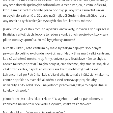
aby sme dostali špičkových odborníkov, a tretia vec, čo je veľmi dôležitá,
ktorú tam tiež vidím v tomto pláne obnovy, je, aby sme zamedzili úniku
mladých do zahraničia, čiže aby naši najlepší študenti dostali štipendiá a
aby ostali na tých kvalitných vysokých školách, ktoré tu máme.“
Jakub Prok: „Je cesta k tomuto aj vznik Centra vedy, inovácií a spolupráce v
Bratislava a Košiciach, lebo je to jeden z konkrétnych projektov, ktorý sa v
pláne obnovy spomína, čo má byť jeho výstupom?“
Miroslav
Fikar
: „Toto centrum by malo byť takým nejakým spoločným
prvkom do celého ekofondu inovácií, napríklad v Brne majú veľké centrum,
kde sú združené mesto, kraj, firmy, univerzity, v Bratislave nám to chyba,
Košice takisto pripravujú takýto projekt, čiže chceme, aby sme sa spájali. A
v takomto centre, napríklad v Bratislave by to mohlo byť niekde od
Lafranconi až po Patrónku, kde sídlia všetky tieto naše inštitúcie, v takomto
centre napríklad Slovenská akadémia vied pripravuje projekt, aby
univerzity a SAV robili spolu na jednom pracovisku, tak je to najkvalitnejší
kolektív ich spolu.“
Jakub Prok: „Miroslav
Fikar
, rektor
STU
a jeho pohľad na pán obnovy a
konkrétne na kapitolu pre vedu a výskum, vďaka za rozhovor.“
Miroslav
Fikar
: „Ďakujem aj ja, pekný večer.“