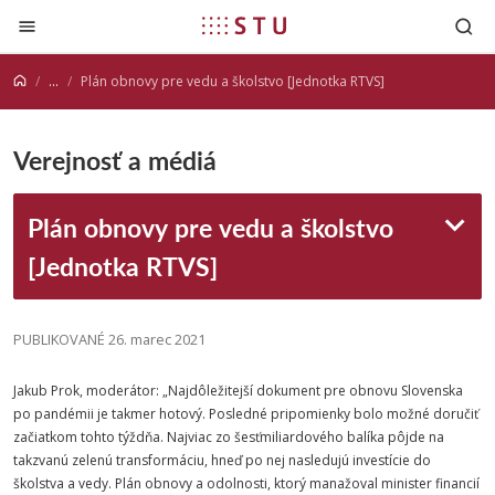
Prejsť na obsah
...
Plán obnovy pre vedu a školstvo [Jednotka RTVS]
Verejnosť a médiá
Plán obnovy pre vedu a školstvo
[Jednotka RTVS]
PUBLIKOVANÉ 26. marec 2021
Jakub Prok, moderátor: „Najdôležitejší dokument pre obnovu Slovenska
po pandémii je takmer hotový. Posledné pripomienky bolo možné doručiť
začiatkom tohto týždňa. Najviac zo šesťmiliardového balíka pôjde na
takzvanú zelenú transformáciu, hneď po nej nasledujú investície do
školstva
a vedy. Plán obnovy a odolnosti, ktorý manažoval minister financií