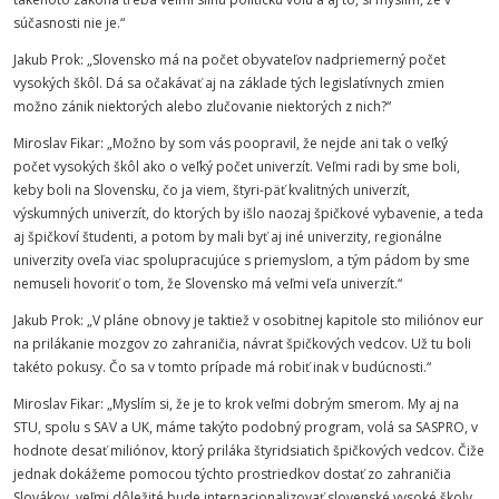
súčasnosti nie je.“
Jakub Prok: „Slovensko má na počet obyvateľov nadpriemerný počet
vysokých škôl. Dá sa očakávať aj na základe tých legislatívnych zmien
možno zánik niektorých alebo zlučovanie niektorých z nich?“
Miroslav
Fikar
: „Možno by som vás poopravil, že nejde ani tak o veľký
počet vysokých škôl ako o veľký počet univerzít. Veľmi radi by sme boli,
keby boli na Slovensku, čo ja viem, štyri-päť kvalitných univerzít,
výskumných univerzít, do ktorých by išlo naozaj špičkové vybavenie, a teda
aj špičkoví študenti, a potom by mali byť aj iné univerzity, regionálne
univerzity oveľa viac spolupracujúce s priemyslom, a tým pádom by sme
nemuseli hovoriť o tom, že Slovensko má veľmi veľa univerzít.“
Jakub Prok: „V pláne obnovy je taktiež v osobitnej kapitole sto miliónov eur
na prilákanie mozgov zo zahraničia, návrat špičkových vedcov. Už tu boli
takéto pokusy. Čo sa v tomto prípade má robiť inak v budúcnosti.“
Miroslav
Fikar
: „Myslím si, že je to krok veľmi dobrým smerom. My aj na
STU
, spolu s SAV a UK, máme takýto podobný program, volá sa SASPRO, v
hodnote desať miliónov, ktorý priláka štyridsiatich špičkových vedcov. Čiže
jednak dokážeme pomocou týchto prostriedkov dostať zo zahraničia
Slovákov, veľmi dôležité bude internacionalizovať slovenské vysoké školy,