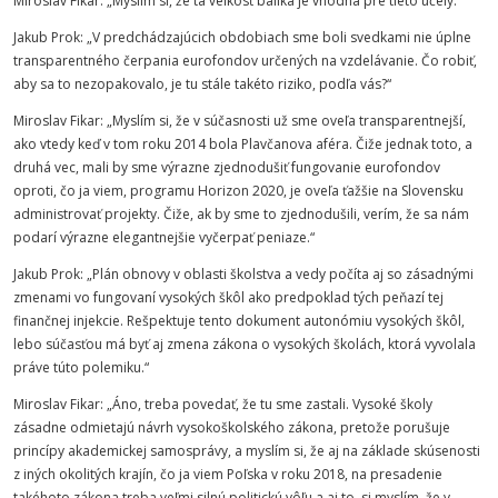
Miroslav
Fikar
: „Myslím si, že tá veľkosť balíka je vhodná pre tieto účely.“
Jakub Prok: „V predchádzajúcich obdobiach sme boli svedkami nie úplne
transparentného čerpania eurofondov určených na vzdelávanie. Čo robiť,
aby sa to nezopakovalo, je tu stále takéto riziko, podľa vás?“
Miroslav
Fikar
: „Myslím si, že v súčasnosti už sme oveľa transparentnejší,
ako vtedy keď v tom roku 2014 bola Plavčanova aféra. Čiže jednak toto, a
druhá vec, mali by sme výrazne zjednodušiť fungovanie eurofondov
oproti, čo ja viem, programu Horizon 2020, je oveľa ťažšie na Slovensku
administrovať projekty. Čiže, ak by sme to zjednodušili, verím, že sa nám
podarí výrazne elegantnejšie vyčerpať peniaze.“
Jakub Prok: „Plán obnovy v oblasti školstva a vedy počíta aj so zásadnými
zmenami vo fungovaní vysokých škôl ako predpoklad tých peňazí tej
finančnej injekcie. Rešpektuje tento dokument autonómiu vysokých škôl,
lebo súčasťou má byť aj zmena zákona o vysokých školách, ktorá vyvolala
práve túto polemiku.“
Miroslav
Fikar
: „Áno, treba povedať, že tu sme zastali. Vysoké školy
zásadne odmietajú návrh vysokoškolského zákona, pretože porušuje
princípy akademickej samosprávy, a myslím si, že aj na základe skúsenosti
z iných okolitých krajín, čo ja viem Poľska v roku 2018, na presadenie
takéhoto zákona treba veľmi silnú politickú vôľu a aj to, si myslím, že v