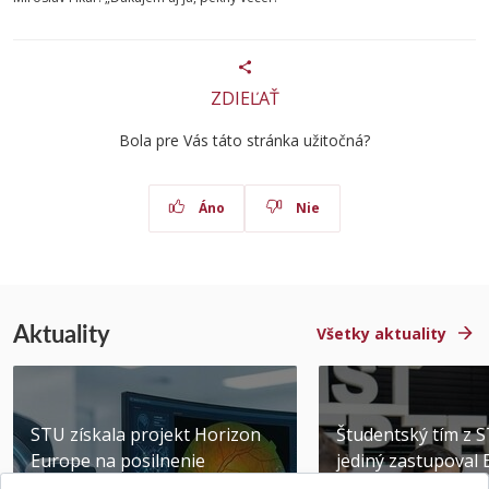
ZDIEĽAŤ
Bola pre Vás táto stránka užitočná?
Áno
Nie
Aktuality
Všetky aktuality
STU získala projekt Horizon
Študentský tím z 
Europe na posilnenie
jediný zastupoval 
výskumu AI v oftalmol...
Južnej Kórei