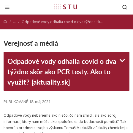
Prejsť na obsah
...
Odpadové vody odhalia covid o dva týždne skôr ako PCR testy. Ako to využiť? [aktuality.sk]
Verejnosť a médiá
Odpadové vody odhalia covid o dva
týždne skôr ako PCR testy. Ako to
využiť? [aktuality.sk]
PUBLIKOVANÉ 18. máj 2021
Odpadové vody neberieme ako niečo, čo nám smrdí, ale ako zdroj
informácií, ktorý nám môže ako spoločnosti do budúcnosti pomôcť.“ Tak
hovorí o predmete svojho výskumu Tomáš Mackuľák z
Fakulty
chemickej
a