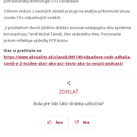
potravinárskej
technológie
STU
v Bratislave.
S tímom vedcov z viacerých oblastí pracujú na analýze prítomnosti vírusu
covidu-19 v odpadových vodách.
„S predstihom dvoch týždňov dokážu avizovať nastupujúcu vlnu epidémie
koronavírusu,“ tvrdí Michal Tamáš, člen vedeckého tímu. Porovnanie
pritom reflektuje výsledky PCR testov.
Viac si prečítate na:
https://www.aktuality.sk/clanok/891745/odpadove-vody-odhalia-
covid-o-2-tyzdne-skor-ako-pcr-testy-ako-to-vyuzit-podcast/
ZDIEĽAŤ
Bola pre Vás táto stránka užitočná?
Áno
Nie