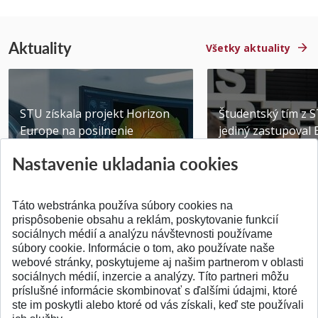
Aktuality
Všetky aktuality
STU získala projekt Horizon
Študentský tím z 
Europe na posilnenie
jediný zastupoval 
výskumu AI v oftalmol...
Južnej Kórei
Nastavenie ukladania cookies
Publikované 31.07.2026
Publikované 27.07.20
Táto webstránka používa súbory cookies na
prispôsobenie obsahu a reklám, poskytovanie funkcií
sociálnych médií a analýzu návštevnosti používame
súbory cookie. Informácie o tom, ako používate naše
webové stránky, poskytujeme aj našim partnerom v oblasti
SPÄŤ NA VRCH
sociálnych médií, inzercie a analýzy. Títo partneri môžu
príslušné informácie skombinovať s ďalšími údajmi, ktoré
ste im poskytli alebo ktoré od vás získali, keď ste používali