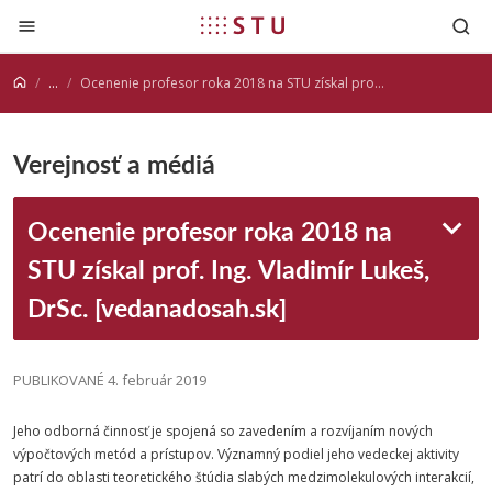
Prejsť na obsah
...
Ocenenie profesor roka 2018 na STU získal prof. Ing. Vladimír Lukeš, DrSc. [vedanadosah.sk]
Verejnosť a médiá
Ocenenie profesor roka 2018 na
STU získal prof. Ing. Vladimír Lukeš,
DrSc. [vedanadosah.sk]
PUBLIKOVANÉ 4. február 2019
Jeho odborná činnosť je spojená so zavedením a rozvíjaním nových
výpočtových metód a prístupov. Významný podiel jeho vedeckej aktivity
patrí do oblasti teoretického štúdia slabých medzimolekulových interakcií,