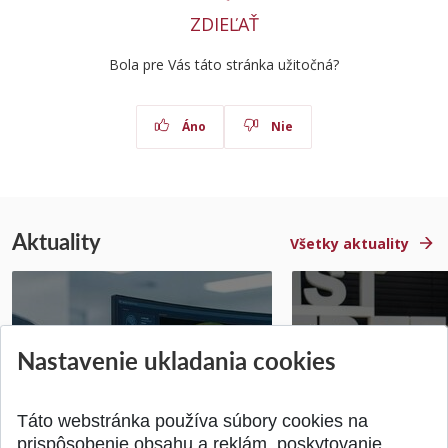
ZDIEĽAŤ
Bola pre Vás táto stránka užitočná?
Áno
Nie
Aktuality
Všetky aktuality
STU získala projekt Horizon
Študentský tím z 
Nastavenie ukladania cookies
Europe na posilnenie
jediný zastupoval 
výskumu AI v oftalmol...
Južnej Kórei
Publikované 31.07.2026
Publikované 27.07.20
Táto webstránka používa súbory cookies na
prispôsobenie obsahu a reklám, poskytovanie