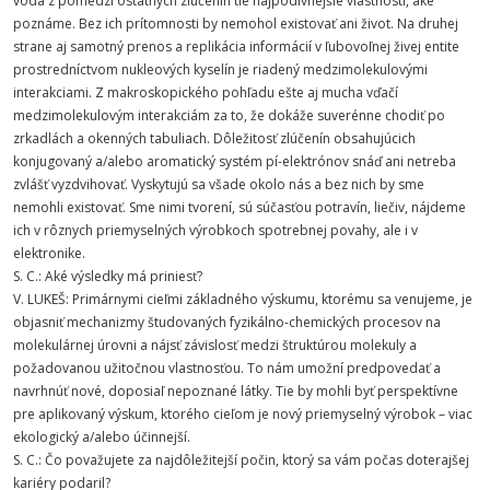
voda z pomedzi ostatných zlúčenín tie najpodivnejšie vlastnosti, aké
poznáme. Bez ich prítomnosti by nemohol existovať ani život. Na druhej
strane aj samotný prenos a replikácia informácií v ľubovoľnej živej entite
prostredníctvom nukleových kyselín je riadený medzimolekulovými
interakciami. Z makroskopického pohľadu ešte aj mucha vďačí
medzimolekulovým interakciám za to, že dokáže suverénne chodiť po
zrkadlách a okenných tabuliach. Dôležitosť zlúčenín obsahujúcich
konjugovaný a/alebo aromatický systém pí-elektrónov snáď ani netreba
zvlášť vyzdvihovať. Vyskytujú sa všade okolo nás a bez nich by sme
nemohli existovať. Sme nimi tvorení, sú súčasťou potravín, liečiv, nájdeme
ich v rôznych priemyselných výrobkoch spotrebnej povahy, ale i v
elektronike.
S. C.: Aké výsledky má priniesť?
V. LUKEŠ: Primárnymi cieľmi základného výskumu, ktorému sa venujeme, je
objasniť mechanizmy študovaných fyzikálno-chemických procesov na
molekulárnej úrovni a nájsť závislosť medzi štruktúrou molekuly a
požadovanou užitočnou vlastnosťou. To nám umožní predpovedať a
navrhnúť nové, doposiaľ nepoznané látky. Tie by mohli byť perspektívne
pre aplikovaný výskum, ktorého cieľom je nový priemyselný výrobok – viac
ekologický a/alebo účinnejší.
S. C.: Čo považujete za najdôležitejší počin, ktorý sa vám počas doterajšej
kariéry podaril?