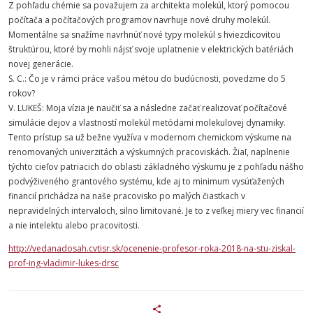
Z pohľadu chémie sa považujem za architekta molekúl, ktorý pomocou
počítača a počítačových programov navrhuje nové druhy molekúl.
Momentálne sa snažíme navrhnúť nové typy molekúl s hviezdicovitou
štruktúrou, ktoré by mohli nájsť svoje uplatnenie v elektrických batériách
novej generácie.
S. C.: Čo je v rámci práce vašou métou do budúcnosti, povedzme do 5
rokov?
V. LUKEŠ: Moja vízia je naučiť sa a následne začať realizovať počítačové
simulácie dejov a vlastností molekúl metódami molekulovej dynamiky.
Tento prístup sa už bežne využíva v modernom chemickom výskume na
renomovaných univerzitách a výskumných pracoviskách. Žiaľ, naplnenie
týchto cieľov patriacich do oblasti základného výskumu je z pohľadu nášho
podvýživeného grantového systému, kde aj to minimum vysúťažených
financií prichádza na naše pracovisko po malých čiastkach v
nepravidelných intervaloch, silno limitované. Je to z veľkej miery vec financií
a nie intelektu alebo pracovitosti.
http://vedanadosah.cvtisr.sk/ocenenie-profesor-roka-2018-na-stu-ziskal-
prof-ing-vladimir-lukes-drsc