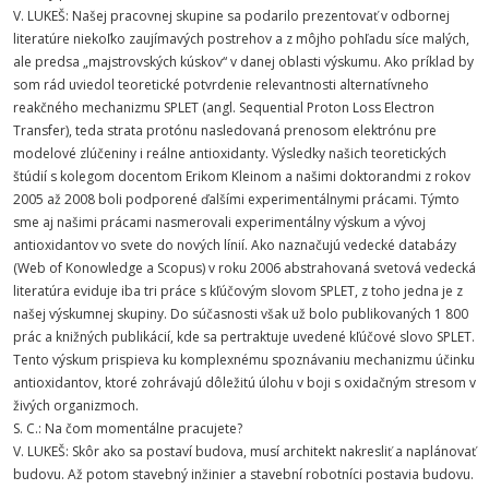
V. LUKEŠ: Našej pracovnej skupine sa podarilo prezentovať v odbornej
literatúre niekoľko zaujímavých postrehov a z môjho pohľadu síce malých,
ale predsa „majstrovských kúskov“ v danej oblasti výskumu. Ako príklad by
som rád uviedol teoretické potvrdenie relevantnosti alternatívneho
reakčného mechanizmu SPLET (angl. Sequential Proton Loss Electron
Transfer), teda strata protónu nasledovaná prenosom elektrónu pre
modelové zlúčeniny i reálne antioxidanty. Výsledky našich teoretických
štúdií s kolegom docentom Erikom Kleinom a našimi doktorandmi z rokov
2005 až 2008 boli podporené ďalšími experimentálnymi prácami. Týmto
sme aj našimi prácami nasmerovali experimentálny výskum a vývoj
antioxidantov vo svete do nových línií. Ako naznačujú vedecké databázy
(Web of Konowledge a Scopus) v roku 2006 abstrahovaná svetová vedecká
literatúra eviduje iba tri práce s kľúčovým slovom SPLET, z toho jedna je z
našej výskumnej skupiny. Do súčasnosti však už bolo publikovaných 1 800
prác a knižných publikácií, kde sa pertraktuje uvedené kľúčové slovo SPLET.
Tento výskum prispieva ku komplexnému spoznávaniu mechanizmu účinku
antioxidantov, ktoré zohrávajú dôležitú úlohu v boji s oxidačným stresom v
živých organizmoch.
S. C.: Na čom momentálne pracujete?
V. LUKEŠ: Skôr ako sa postaví budova, musí architekt nakresliť a naplánovať
budovu. Až potom stavebný inžinier a stavební robotníci postavia budovu.