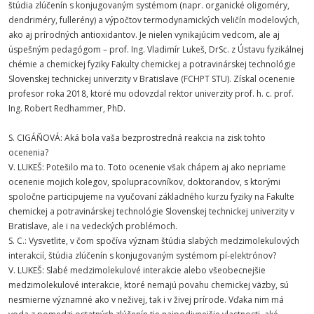
štúdia zlúčenín s konjugovaným systémom (napr. organické oligoméry,
dendriméry, fullerény) a výpočtov termodynamických veličín modelových,
ako aj prírodných antioxidantov. Je nielen vynikajúcim vedcom, ale aj
úspešným pedagógom – prof. Ing. Vladimír Lukeš, DrSc. z Ústavu fyzikálnej
chémie a chemickej fyziky Fakulty chemickej a potravinárskej technológie
Slovenskej technickej univerzity v Bratislave (FCHPT STU). Získal ocenenie
profesor roka 2018, ktoré mu odovzdal rektor univerzity prof. h. c. prof.
Ing. Robert Redhammer, PhD.
S. CIGÁŇOVÁ: Aká bola vaša bezprostredná reakcia na zisk tohto
ocenenia?
V. LUKEŠ: Potešilo ma to. Toto ocenenie však chápem aj ako nepriame
ocenenie mojich kolegov, spolupracovníkov, doktorandov, s ktorými
spoločne participujeme na vyučovaní základného kurzu fyziky na Fakulte
chemickej a potravinárskej technológie Slovenskej technickej univerzity v
Bratislave, ale i na vedeckých problémoch.
S. C.: Vysvetlite, v čom spočíva význam štúdia slabých medzimolekulových
interakcií, štúdia zlúčenín s konjugovaným systémom pí-elektrónov?
V. LUKEŠ: Slabé medzimolekulové interakcie alebo všeobecnejšie
medzimolekulové interakcie, ktoré nemajú povahu chemickej väzby, sú
nesmierne významné ako v neživej, tak i v živej prírode. Vďaka nim má