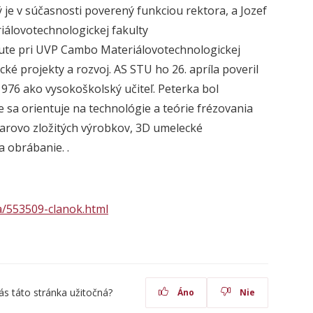
ý je v súčasnosti poverený funkciou rektora, a Jozef
iálovotechnologickej
fakulty
itute pri UVP Cambo
Materiálovotechnologickej
cké projekty a rozvoj. AS
STU
ho 26. apríla poveril
976 ako vysokoškolský učiteľ. Peterka bol
 sa orientuje na technológie a teórie frézovania
arovo zložitých výrobkov, 3D umelecké
 obrábanie. .
a/553509-clanok.html
ás táto stránka užitočná?
Áno
Nie