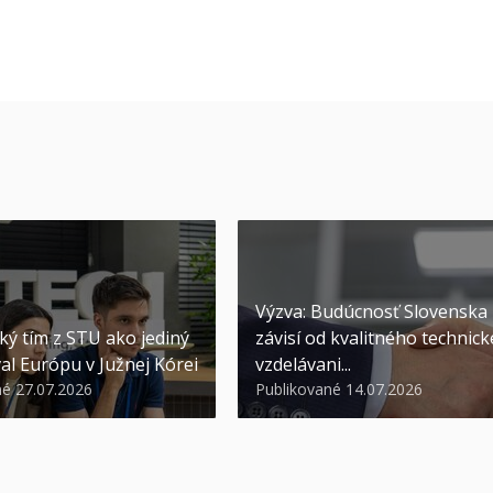
Výzva: Budúcnosť Slovenska
ký tím z STU ako jediný
závisí od kvalitného technic
al Európu v Južnej Kórei
vzdelávani...
né 27.07.2026
Publikované 14.07.2026