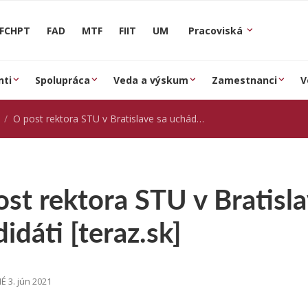
FCHPT
FAD
MTF
FIIT
UM
Pracoviská
nti
Spolupráca
Veda a výskum
Zamestnanci
V
O post rektora STU v Bratislave sa uchádzajú dvaja kandidáti [teraz.sk]
st rektora STU v Bratisl
idáti [teraz.sk]
 3. jún 2021