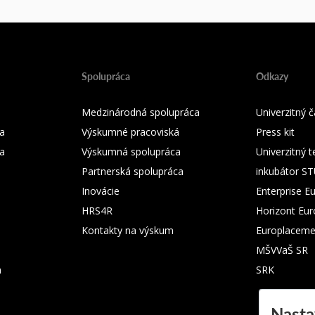
Spolupráca
Odkazy
Medzinárodná spolupráca
Univerzitný
a
Výskumné pracoviská
Press kit
ka
Výskumná spolupráca
Univerzitný 
Partnerská spolupráca
inkubátor S
Inovácie
Enterprise E
HRS4R
Horizont Eu
Kontakty na výskum
Europlaceme
MŠVVaŠ SR
m
SRK
Nasta