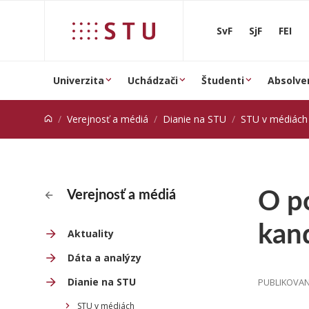
Prejsť na obsah
SvF
SjF
FEI
Univerzita
Uchádzači
Študenti
Absolve
Verejnosť a médiá
Dianie na STU
STU v médiách
O po
Verejnosť a médiá
kand
Aktuality
Dáta a analýzy
Dianie na STU
PUBLIKOVANÉ
STU v médiách