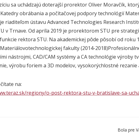
zíciu sa uchádzajú doterajší prorektor Oliver
Moravčík
, ktor
 Katedry obrábania a počítačovej podpory technológií
Mater
je riaditeľom ústavu Advanced Technologies Research Inst
TU
v Trnave. Od apríla 2019 je prorektorom
STU
pre strategi
funkcie rektora
STU
. Na akademickej pôde pôsobí od roku 1
Materiálovotechnologickej
fakulty
(2014-2018)Profesionálne
ími nástrojmi, CAD/CAM systémy a CA technológie výroby tv
nie, výrobu foriem a 3D modelov, vysokorýchlostné rezanie a
ečítate na:
ww.teraz.sk/regiony/o-post-rektora-stu-v-bratislave-sa-uch
Bola pre V