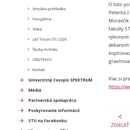
O túto po
Virtuálna prehliadka
Peterka z
Fotogaléria
Moravčík
fakulty
S
Videá
výkonom 
L&T Forum STU 2026
dekanom
Študuj techniku
kopírovac
UNI2TEACH
gravírova
Kontakt
Viac si pr
Univerzitný časopis SPEKTRUM
https://w
Médiá
Partnerská spolupráca
Poskytovanie informácií
STU na Facebooku
ZDIEĽAŤ