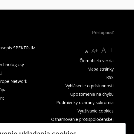
Prístupnosť
 časopis SPEKTRUM
A++
A+
A
Čiernobiela verzia
technologický
Mapa stránky
TU
RSS
urope Network
Vyhlásenie o prístupnosti
rópa
Upozornenie na chybu
nt
Podmienky ochrany súkromia
Využívanie cookies
Oznamovanie protispoločenskej
činnosti
venie ukladania cookies