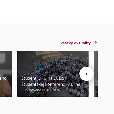
Všetky aktuality
STU ocen
kého
Študenti STU na EULiST
najúspeš
Študentskej konferencii v Brne
športov
Publikované 03.07.2026
Publikova