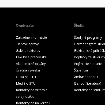
O univerzite
Štúdium
Základné informácie
Študijné programy
Tlačové správy
Harmonogram štúdi
Galéria rektorov
Elektronická prihláš
Fakulty a pracoviská
Poplatky za štúdium
Akademické orgány
Prijímacie konanie
Úradná výveska
Štipendiá
Ľudia na STU
Ambasádori STU
Médiá o STU
E-shop (literatúra)
Kontakty na vzťahy s
Kontakty na štúdiu
verejnosťou
Kontakty na univerzitu