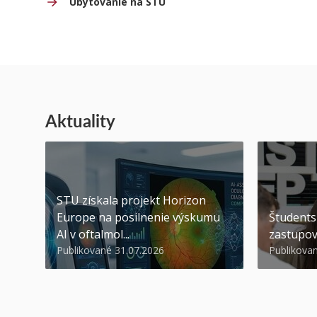
Ubytovanie na STU
Aktuality
STU získala projekt Horizon
Europe na posilnenie výskumu
Študents
AI v oftalmol...
zastupov
Publikované 31.07.2026
Publikova