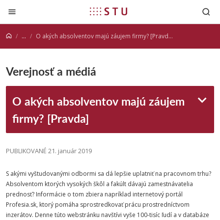
Prejsť na obsah
...
O akých absolventov majú záujem firmy? [Pravda]
Verejnosť a médiá
O akých absolventov majú záujem
firmy? [Pravda]
PUBLIKOVANÉ 21. január 2019
S akými vyštudovanými odbormi sa dá lepšie uplatniť na pracovnom trhu?
Absolventom ktorých vysokých škôl a fakúlt dávajú zamestnávatelia
prednosť? Informácie o tom zbiera napríklad internetový portál
Profesia.sk, ktorý pomáha sprostredkovať prácu prostredníctvom
inzerátov. Denne túto webstránku navštívi vyše 100-tisíc ľudí a v databáze