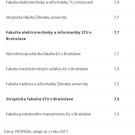
Fakulta elektrotechniky a informatiky TU v Košiciach
7,9
Strojnícka fakulta Žilinskej univerzity
7,7
Fakulta elektrotechniky a informatiky STU v
7,7
Bratislave
Národohospodárska fakulta EU v Bratislave
7,7
Fakulta medzinárodných vzťahov EU v Bratislave
7,6
Fakulta riadenia a informatiky Žilinskej univerzity
7,5
Strojnícka fakulta STU v Bratislave
7,5
Fakulta podnikového manažmentu EU v Bratislave
7,3
Zdroj: PROFESIA; údaje sú z roku 2017