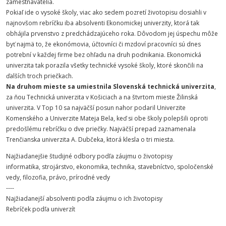
zamestnávatelia.
Pokiaľ ide o vysoké školy, viac ako sedem pozretí životopisu dosiahli v
najnovšom rebríčku iba absolventi Ekonomickej univerzity, ktorá tak
obhájila prvenstvo z predchádzajúceho roka. Dôvodom jej úspechu môže
byť najmä to, že ekonómovia, účtovníci či mzdoví pracovníci sú dnes
potrební v každej firme bez ohľadu na druh podnikania. Ekonomická
univerzita tak porazila všetky technické vysoké školy, ktoré skončili na
ďalších troch priečkach.
Na druhom mieste sa umiestnila Slovenská technická univerzita
,
za ňou Technická univerzita v Košiciach a na štvrtom mieste Žilinská
univerzita. V Top 10 sa najväčší posun nahor podaril Univerzite
Komenského a Univerzite Mateja Bela, keď si obe školy polepšili oproti
predošlému rebríčku o dve priečky. Najväčší prepad zaznamenala
Trenčianska univerzita A. Dubčeka, ktorá klesla o tri miesta.
Najžiadanejšie študijné odbory podľa záujmu o životopisy
informatika, strojárstvo, ekonomika, technika, stavebníctvo, spoločenské
vedy, filozofia, právo, prírodné vedy
----
Najžiadanejší absolventi podľa záujmu o ich životopisy
Rebríček podľa univerzít