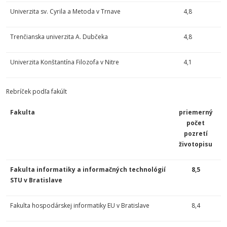
Univerzita sv. Cyrila a Metoda v Trnave
4,8
Trenčianska univerzita A. Dubčeka
4,8
Univerzita Konštantína Filozofa v Nitre
4,1
Rebríček podľa fakúlt
Fakulta
priemerný
počet
pozretí
životopisu
Fakulta informatiky a informačných technológií
8,5
STU v Bratislave
Fakulta hospodárskej informatiky EU v Bratislave
8,4