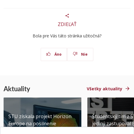
ZDIEĽAŤ
Bola pre Vás táto stránka užitočná?
Áno
Nie
Aktuality
Všetky aktuality
STU získala projekt Horizon
Študentský tím z 
Europe na posilnenie
jediný zastupoval 
výskumu AI v oftalmol...
Južnej Kórei