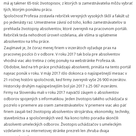
má aj takmer 65-tisíc životopisov, z ktorých si zamestnávatelia môžu vybrať
tých, ktorým ponúknu prácu.
Spoločnosť Profesia zostavila rebríček verejných vysokých škôl a fakúlt už
po jedenásty raz. Umiestnenie závisí od toho, koľko zamestnávateľov si
prehliada životopisy absolventov, ktoré zverejnili na pracovnom portáli.
Rebríček teda nehodnotí úroveň vzdelania, ale všíma si uplatnenie
absolventov na trhu práce.
Zaujímavé je, že čoraz menej firiem v inzerátoch vyžaduje prax na
pracovnej pozícii či v odbore. V roku 2017 tak bola pre absolventov
vhodná viac ako tretina z celej ponuky na webstránke Profesia.sk.
Obdobie, keď na trh práce prichádzajú absolventi, prináša na tento portál
najviac ponúk v roku. V máji 2017 išlo dokonca o najúspešnejší mesiac v
21-ročnej histórii spoločnosti, keď firmy zverejnili vyše 26 900 inzerátov.
Historicky druhým najúspešnejším bol jún 2017 s 25 067 inzerátmi.
Firmy na Slovensku mali v roku 2017 najväčší záujem o absolventov
odborov spojených s informatikou. Jeden životopis takého uchádzača si
pozrelo v priemere asi osem zamestnávateľov. V priemere viac ako päť
firiem zaujali tiež životopisy absolventov strojárstva, ekonomiky, techniky,
stavebníctva a spoločenských vied. Na konci tohto poradia skončili
absolventi umeleckých odborov. Životopis uchádzačov s umeleckým
vzdelaním si na internetovej stránke prezreli len zhruba dvaja