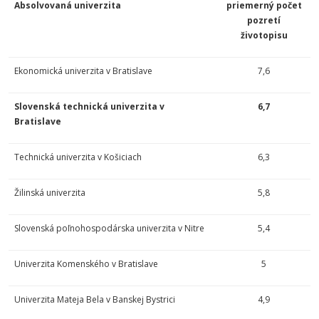
Absolvovaná univerzita
priemerný počet
pozretí
životopisu
Ekonomická univerzita v Bratislave
7,6
Slovenská technická univerzita v
6,7
Bratislave
Technická univerzita v Košiciach
6,3
Žilinská univerzita
5,8
Slovenská poľnohospodárska univerzita v Nitre
5,4
Univerzita Komenského v Bratislave
5
Univerzita Mateja Bela v Banskej Bystrici
4,9