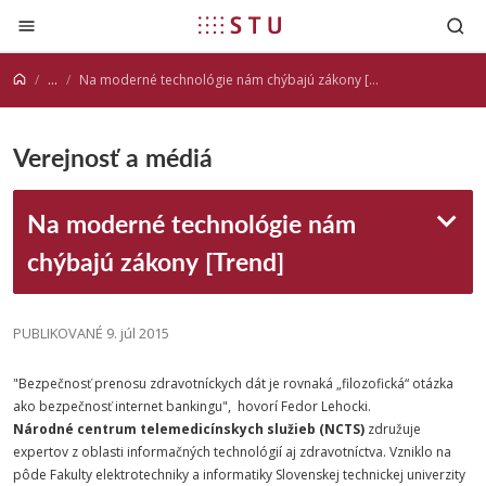
Prejsť na obsah
...
Na moderné technológie nám chýbajú zákony [Trend]
Verejnosť a médiá
Na moderné technológie nám
chýbajú zákony [Trend]
PUBLIKOVANÉ 9. júl 2015
"Bezpečnosť prenosu zdravotníckych dát je rovnaká „filozofická“ otázka
ako bezpečnosť internet bankingu", hovorí Fedor Lehocki.
Národné centrum telemedicínskych služieb
(NCTS)
združuje
expertov z oblasti informačných technológií aj zdravotníctva. Vzniklo na
pôde Fakulty elektrotechniky a informatiky Slovenskej technickej univerzity