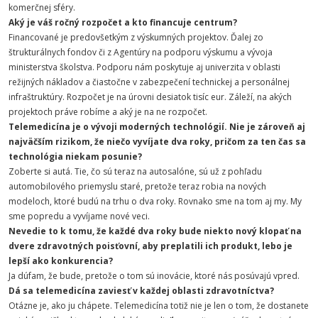
komerčnej sféry.
Aký je váš ročný rozpočet a kto financuje centrum?
Financované je predovšetkým z výskumných projektov. Ďalej zo
štrukturálnych fondov či z Agentúry na podporu výskumu a vývoja
ministerstva školstva. Podporu nám poskytuje aj univerzita v oblasti
režijných nákladov a čiastočne v zabezpečení technickej a personálnej
infraštruktúry. Rozpočet je na úrovni desiatok tisíc eur. Záleží, na akých
projektoch práve robíme a aký je na ne rozpočet.
Telemedicína je o vývoji moderných technológií. Nie je zároveň aj
najväčším rizikom, že niečo vyvíjate dva roky, pričom za ten čas sa
technológia niekam posunie?
Zoberte si autá. Tie, čo sú teraz na autosalóne, sú už z pohľadu
automobilového priemyslu staré, pretože teraz robia na nových
modeloch, ktoré budú na trhu o dva roky. Rovnako sme na tom aj my. My
sme popredu a vyvíjame nové veci.
Nevedie to k tomu, že každé dva roky bude niekto nový klopať na
dvere zdravotných poisťovní, aby preplatili ich produkt, lebo je
lepší ako konkurencia?
Ja dúfam, že bude, pretože o tom sú inovácie, ktoré nás posúvajú vpred.
Dá sa telemedicína zaviesť v každej oblasti zdravotníctva?
Otázne je, ako ju chápete. Telemedicína totiž nie je len o tom, že dostanete