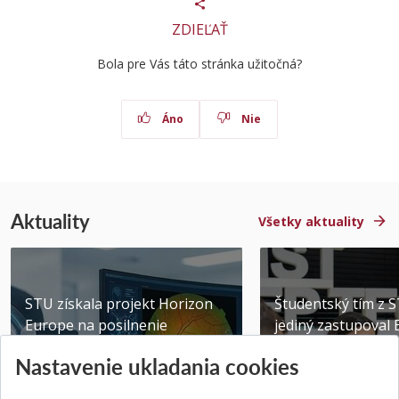
ZDIEĽAŤ
Bola pre Vás táto stránka užitočná?
Áno
Nie
Aktuality
Všetky aktuality
STU získala projekt Horizon
Študentský tím z 
Europe na posilnenie
jediný zastupoval 
výskumu AI v oftalmol...
Južnej Kórei
Nastavenie ukladania cookies
Publikované 31.07.2026
Publikované 27.07.20