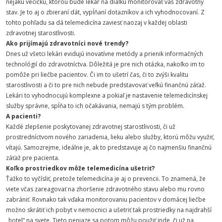
nejakú vecičku, ktorou bude lekár na diaľku monitorovať váš zdravotný
stav. Je to aj o zbieraní dát, vypĺňaní dotazníkov a ich vyhodnocovaní. Z
tohto pohľadu sa dá telemedicína zaviesť naozaj v každej oblasti
zdravotnej starostlivosti.
Ako prijímajú zdravotníci nové trendy?
Dnes už všetci lekári evidujú inovatívne metódy a prienik informačných
technológií do zdravotníctva. Dôležitá je pre nich otázka, nakoľko im to
pomôže pri liečbe pacientov. Či im to ušetrí čas, či to zvýši kvalitu
starostlivosti a či to pre nich nebude predstavovať veľkú finančnú záťaž.
Lekári to vyhodnocujú komplexne a pokiaľ je nastavenie telemedicínskej
služby správne, spĺňa to ich očakávania, nemajú s tým problém.
A pacienti?
Každé zlepšenie poskytovanej zdravotnej starostlivosti, či už
prostredníctvom nového zariadenia, lieku alebo služby, ktorú môžu využiť,
vítajú. Samozrejme, ideálne je, ak to predstavuje aj čo najmenšiu finančnú
záťaž pre pacienta.
Koľko prostriedkov môže telemedicína ušetriť?
Ťažko to vyčísliť, pretože telemedicína je aj o prevencii. To znamená, že
viete včas zareagovať na zhoršenie zdravotného stavu alebo mu rovno
zabrániť. Rovnako tak vďaka monitorovaniu pacientov v domácej liečbe
možno skrátiť ich pobyt v nemocnici a ušetriť tak prostriedky na najdrahší
„hotel“ na svete. Tieto peniaze sa potom môžu použiť inde, či už na