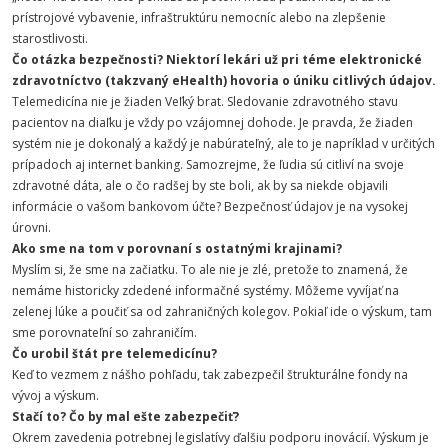
prístrojové vybavenie, infraštruktúru nemocníc alebo na zlepšenie
starostlivosti.
Čo otázka bezpečnosti? Niektorí lekári už pri téme elektronické
zdravotníctvo (takzvaný eHealth) hovoria o úniku citlivých údajov.
Telemedicína nie je žiaden Veľký brat. Sledovanie zdravotného stavu
pacientov na diaľku je vždy po vzájomnej dohode. Je pravda, že žiaden
systém nie je dokonalý a každý je nabúrateľný, ale to je napríklad v určitých
prípadoch aj internet banking. Samozrejme, že ľudia sú citliví na svoje
zdravotné dáta, ale o čo radšej by ste boli, ak by sa niekde objavili
informácie o vašom bankovom účte? Bezpečnosť údajov je na vysokej
úrovni.
Ako sme na tom v porovnaní s ostatnými krajinami?
Myslím si, že sme na začiatku. To ale nie je zlé, pretože to znamená, že
nemáme historicky zdedené informačné systémy. Môžeme vyvíjať na
zelenej lúke a poučiť sa od zahraničných kolegov. Pokiaľ ide o výskum, tam
sme porovnateľní so zahraničím.
Čo urobil štát pre telemedicínu?
Keď to vezmem z nášho pohľadu, tak zabezpečil štrukturálne fondy na
vývoj a výskum.
Stačí to? Čo by mal ešte zabezpečiť?
Okrem zavedenia potrebnej legislatívy ďalšiu podporu inovácií. Výskum je