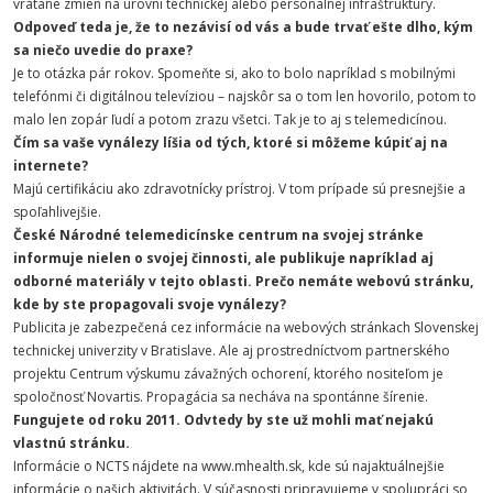
vrátane zmien na úrovni technickej alebo personálnej infraštruktúry.
Odpoveď teda je, že to nezávisí od vás a bude trvať ešte dlho, kým
sa niečo uvedie do praxe?
Je to otázka pár rokov. Spomeňte si, ako to bolo napríklad s mobilnými
telefónmi či digitálnou televíziou – najskôr sa o tom len hovorilo, potom to
malo len zopár ľudí a potom zrazu všetci. Tak je to aj s telemedicínou.
Čím sa vaše vynálezy líšia od tých, ktoré si môžeme kúpiť aj na
internete?
Majú certifikáciu ako zdravotnícky prístroj. V tom prípade sú presnejšie a
spoľahlivejšie.
České Národné telemedicínske centrum na svojej stránke
informuje nielen o svojej činnosti, ale publikuje napríklad aj
odborné materiály v tejto oblasti. Prečo nemáte webovú stránku,
kde by ste propagovali svoje vynálezy?
Publicita je zabezpečená cez informácie na webových stránkach Slovenskej
technickej univerzity v Bratislave. Ale aj prostredníctvom partnerského
projektu Centrum výskumu závažných ochorení, ktorého nositeľom je
spoločnosť Novartis. Propagácia sa necháva na spontánne šírenie.
Fungujete od roku 2011. Odvtedy by ste už mohli mať nejakú
vlastnú stránku.
Informácie o NCTS nájdete na www.mhealth.sk, kde sú najaktuálnejšie
informácie o našich aktivitách. V súčasnosti pripravujeme v spolupráci so