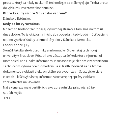
proces, ktorý sa nikdy neskončí, technológie sa stále vyvíjajú. Treba preto
do výskumu investovať kontinuálne.
Ktoré krajiny sú pre Slovensko vzorom?
Dánsko a Estónsko.
Kedy sa im vyrovnáme?
Môžem to hodnotiť len z našej výskumnej stránky a tam sme na tom už
dnes dobre. To je otázka na iných, aby povedali, kedy budú môcť pacienti
naplno využívať služby telemedicíny ako v Dánsku a Nemecku.
Fedor Lehocki (38)
Skončil Fakultu elektrotechniky a informatiky Slovenskej technickej
univerzity
v Bratislave. Pôsobil ako zástupca šéfredaktora v Journal of
Biomedical and Health Informatics. V súčasnosti je členom v zahraničnom
Technickom výbore pre biomedicínu a eHealth. Podieľal sa na tvorbe
dokumentov v oblasti elektronického zdravotníctva – Strategické ciele
eHealth – kľúčový nástroj informatizácie verejnej správy v oblasti
zdravotníctva na Slovensku.
Naše vynálezy majú certifikáciu ako zdravotnícke prístroje, sú tak
spoľahlivejšie
-END-