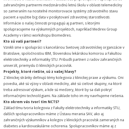
zahraničnými partnermi medzinárodnú letnú školu v oblasti telemedicíny
so zameraním na nositeľné monitorovacie systémy zdravotného stavu
pacient a využitie big data v poskytovaní zdravotnej starostlivosti.
Informácie o našej činnosti propagujú aj partneri, s ktorými
spolupracujeme na výskumných projektoch, napríklad Medirex Group
Academy v rámci workshopu Biomedires.
Kto sú vaši partneri?
Vznikli sme v spolupráci s kanceláriou Svetovej zdravotníckej organizácie v
Bratislave, spoločnosťou IBM, Slovenskou lekárskou komorou a Fakultou
elektrotechniky a informatiky STU. Pribudli partneri z radov zahraničných
univerzít, priemyslu či klinických pracovísk.
Projekty, ktoré riešite, sú z vašej hlavy?
Z klinickej stránky definujú témy kolegovia z klinickej praxe a výskumu. Oni
povedia, aké sú výzvy v oblasti medicíny, aké sú cieľové skupiny, na ktoré
treba adresovať výskum, a kde sú medzery, ktoré by sa dali pokryť
informačnými technológiami. Na základe toho im my navrhujeme riešenia.
Kto okrem vás tvorí tím NCTS?
Základ tímu tvoria kolegovia z Fakulty elektrotechniky a informatiky STU,
ďalších spolupracovníkov máme z Ústavu merania SAV, ako aj
zahraničných výskumníkov a kolegov z klinických pracovísk zameraných na
diabetes a kardiovaskulárne ochorenia. Spolupracovníkov máme aj z