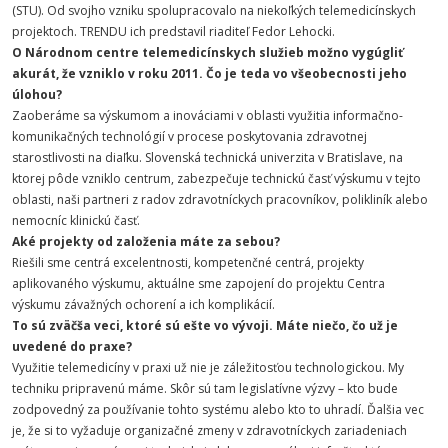
(STU). Od svojho vzniku spolupracovalo na niekoľkých telemedicínskych
projektoch. TRENDU ich predstavil riaditeľ Fedor Lehocki.
O Národnom centre telemedicínskych služieb možno vygúgliť
akurát, že vzniklo v roku 2011. Čo je teda vo všeobecnosti jeho
úlohou?
Zaoberáme sa výskumom a inováciami v oblasti využitia informačno-
komunikačných technológií v procese poskytovania zdravotnej
starostlivosti na diaľku. Slovenská technická univerzita v Bratislave, na
ktorej pôde vzniklo centrum, zabezpečuje technickú časť výskumu v tejto
oblasti, naši partneri z radov zdravotníckych pracovníkov, polikliník alebo
nemocníc klinickú časť.
Aké projekty od založenia máte za sebou?
Riešili sme centrá excelentnosti, kompetenčné centrá, projekty
aplikovaného výskumu, aktuálne sme zapojení do projektu Centra
výskumu závažných ochorení a ich komplikácií.
To sú zväčša veci, ktoré sú ešte vo vývoji. Máte niečo, čo už je
uvedené do praxe?
Využitie telemedicíny v praxi už nie je záležitosťou technologickou. My
techniku pripravenú máme. Skôr sú tam legislatívne výzvy – kto bude
zodpovedný za používanie tohto systému alebo kto to uhradí. Ďalšia vec
je, že si to vyžaduje organizačné zmeny v zdravotníckych zariadeniach