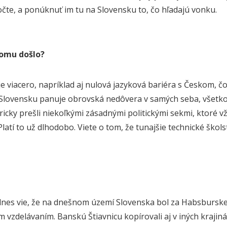
čte, a ponúknuť im tu na Slovensku to, čo hľadajú vonku.
tomu došlo?
e viacero, napríklad aj nulová jazyková bariéra s Českom, čo
Slovensku panuje obrovská nedôvera v samých seba, všetk
ricky prešli niekoľkými zásadnými politickými sekmi, ktoré 
latí to už dlhodobo. Viete o tom, že tunajšie technické škol
nes vie, že na dnešnom území Slovenska bol za Habsburske
m vzdelávaním. Banskú Štiavnicu kopírovali aj v iných krajin