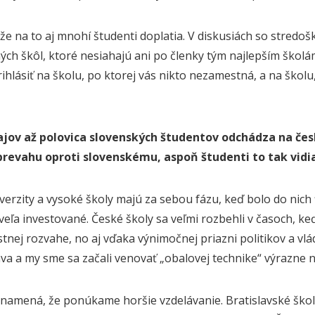
 že na to aj mnohí študenti doplatia. V diskusiách so stredo
ých škôl, ktoré nesiahajú ani po členky tým najlepším škol
ihlásiť na školu, po ktorej vás nikto nezamestná, a na školu,
ajov až polovica slovenských študentov odchádza na česk
prevahu oproti slovenskému, aspoň študenti to tak vidia
verzity a vysoké školy majú za sebou fázu, keď bolo do nich 
veľa investované. České školy sa veľmi rozbehli v časoch, keď
stnej rozvahe, no aj vďaka výnimočnej priazni politikov a vl
áva a my sme sa začali venovať „obalovej technike“ výrazne 
znamená, že ponúkame horšie vzdelávanie. Bratislavské škol