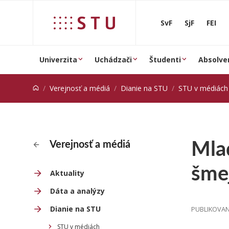
Prejsť na obsah
SvF
SjF
FEI
Univerzita
Uchádzači
Študenti
Absolve
Verejnosť a médiá
Dianie na STU
STU v médiách
Mlad
Verejnosť a médiá
šme
Aktuality
Dáta a analýzy
Dianie na STU
PUBLIKOVANÉ
STU v médiách