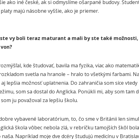
pšie ako iné české, ak si odmyslíme ošarpané budovy. Študent
platy majú násobne vyššie, ako je priemer.
ste vy boli teraz maturant a mali by ste také možnosti,
 von?
ozmýšľal, kde študovať, bavila ma fyzika, viac ako matematik
rozkladom svetla na hranole – hralo to všetkými farbami. Na
le aj lepšia možnosť uplatnenia. Do zahraničia som síce vted
ežimu, som sa dostal do Anglicka. Ponúkli mi, aby som tam d
 som ju považoval za lepšiu školu.
dobre vybavené laboratórium, to, čo sme v Británii len simu
glická škola vôbec nebola zlá, v rebríčku tamojších škôl bola
o naša. Napríklad moje dve dcéry študujú medicínu v Bratisla