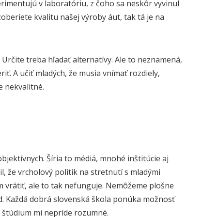
rimentujú v laboratóriu, z čoho sa neskôr vyvinul
oberiete kvalitu našej výroby áut, tak tá je na
Určite treba hľadať alternatívy. Ale to neznamená,
iť. A učiť mladých, že musia vnímať rozdiely,
e nekvalitné.
bjektívnych. Šíria to médiá, mnohé inštitúcie aj
, že vrcholový politik na stretnutí s mladými
om vrátiť, ale to tak nefunguje. Nemôžeme plošne
d. Každá dobrá slovenská škola ponúka možnosť
lé štúdium mi nepríde rozumné.