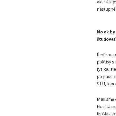
ale sú le
nástupné 
No ak by 
študovať
Keď som r
pokusy s 
fyzika, a
po páde r
STU, lebo
Mali sme 
Hoci tá an
lepšia ak