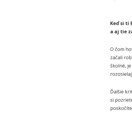
Keď si tí
a aj tie 
O čom hov
začali ro
školné, j
rozosiela
Ďalšie kri
si pozriet
poskočíte