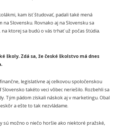
školákmi, kam ísť študovať, padali také mená
ám na Slovensku. Rovnako aj na Slovensku sa
 na ktorej sa budú o vás trhať už počas štúdia.
é školy. Zdá sa, že české školstvo má dnes
.
finančne, legislatívne aj celkovou spoločenskou
 Slovensko takéto veci vôbec neriešilo. Rozbehli sa
ády. Tým pádom získali náskok aj v marketingu. Obal
neskôr a ešte to tak nezvládame.
y sú možno o niečo horšie ako niektoré pražské,