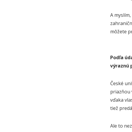
A myslím,
zahraničn
môžete pr
Podľa úd
výraznú 
České uni
priazňou 
vďaka vla
tiež pred
Ale to ne