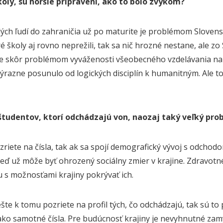
oly, sú horšie pripravení, ako to bolo zvykom?
ých ľudí do zahraničia už po maturite je problémom Slovensk
ré školy aj rovno neprežili, tak sa nič hrozné nestane, ale 
e skôr problémom vyváženosti všeobecného vzdelávania na 
výrazne posunulo od logických disciplín k humanitným. Ale to
 študentov, ktorí odchádzajú von, naozaj taký veľký pro
zriete na čísla, tak ak sa spojí demografický vývoj s odcho
 keď už môže byť ohrozený sociálny zmier v krajine. Zdravot
s možnosťami krajiny pokrývať ich.
šte k tomu pozriete na profil tých, čo odchádzajú, tak sú to p
ko samotné čísla. Pre budúcnosť krajiny je nevyhnutné zamy