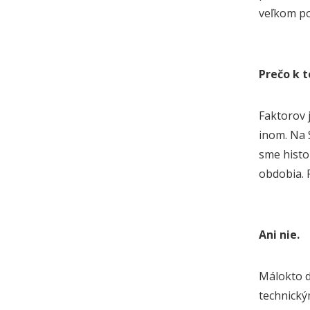
veľkom po
Prečo k 
Faktorov j
inom. Na 
sme histo
obdobia. P
Ani nie.
Málokto d
technický