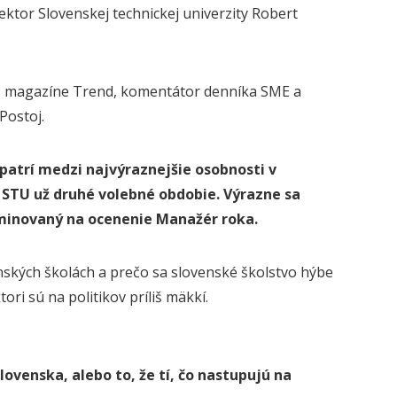
rektor Slovenskej technickej univerzity Robert
is magazíne Trend, komentátor denníka SME a
Postoj.
patrí medzi najvýraznejšie osobnosti v
 STU už druhé volebné obdobie. Výrazne sa
ominovaný na ocenenie Manažér roka.
nských školách a prečo sa slovenské školstvo hýbe
ori sú na politikov príliš mäkkí.
ovenska, alebo to, že tí, čo nastupujú na