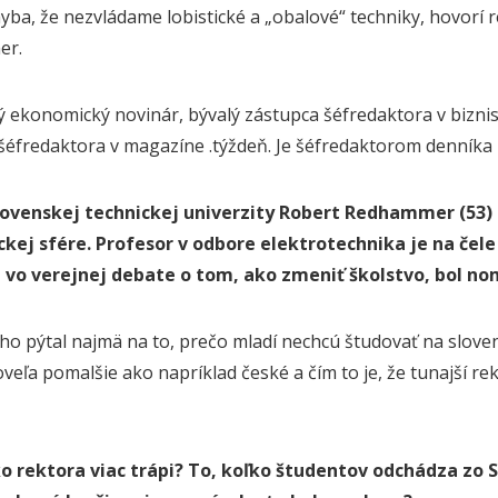
hyba, že nezvládame lobistické a „obalové“ techniky, hovorí 
er.
 ekonomický novinár, bývalý zástupca šéfredaktora v bizn
šéfredaktora v magazíne .týždeň. Je šéfredaktorom denníka 
lovenskej technickej univerzity Robert Redhammer (53) 
kej sfére. Profesor v odbore elektrotechnika je na čele
 vo verejnej debate o tom, ako zmeniť školstvo, bol n
 ho pýtal najmä na to, prečo mladí nechcú študovať na slove
eľa pomalšie ako napríklad české a čím to je, že tunajší rekt
o rektora viac trápi? To, koľko študentov odchádza zo Sl