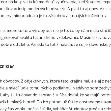
„teoreticko-praktickú metódu“ vyučovania, keď študenti expe
dtov princíp moderných univerzít. A platí to aj dnes. Ak si z
omery mimoriadna a je to zásluhou aj tunajších inžinierov.
e, monokultúra výroby áut nie je to, čo by nám malo stačiť. 
gnorovať kvalitu technického vzdelávania. Musíme si viac ver
dobré od zlého. Vznikla tu totiž nálada, že čo je slovenské, j
znikla?
h dôvodov. Z objektívnych, ktoré táto krajina má, ale aj z neo
udia a mladí ľudia tomu rýchlo podľahnú. Nedávno som zachytil
, aby šli študovať do zahraničia. Síce dodal, že sa majú pot
ašich mladých preč. To ich potom už ťažko dostaneme naza
ejaký čas vonku počas štúdia, vyháňať študentov preč na ce