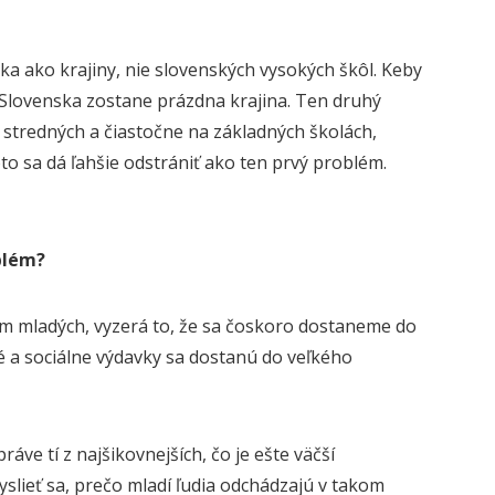
a ako krajiny, nie slovenských vysokých škôl. Keby
zo Slovenska zostane prázdna krajina. Ten druhý
stredných a čiastočne na základných školách,
to sa dá ľahšie odstrániť ako ten prvý problém.
blém?
dom mladých, vyzerá to, že sa čoskoro dostaneme do
né a sociálne výdavky sa dostanú do veľkého
ráve tí z najšikovnejších, čo je ešte väčší
slieť sa, prečo mladí ľudia odchádzajú v takom