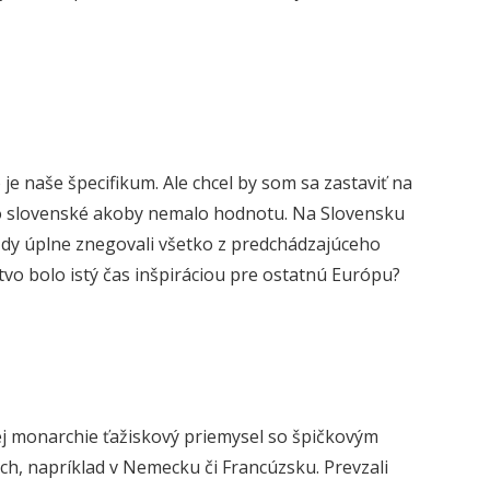
 je naše špecifikum. Ale chcel by som sa zastaviť na
o slovenské akoby nemalo hodnotu. Na Slovensku
vždy úplne znegovali všetko z predchádzajúceho
stvo bolo istý čas inšpiráciou pre ostatnú Európu?
j monarchie ťažiskový priemysel so špičkovým
ách, napríklad v Nemecku či Francúzsku. Prevzali