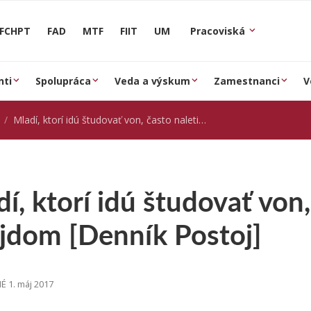
FCHPT
FAD
MTF
FIIT
UM
Pracoviská
nti
Spolupráca
Veda a výskum
Zamestnanci
V
Mladí, ktorí idú študovať von, často naletia šmejdom [Denník Postoj]
í, ktorí idú študovať von,
jdom [Denník Postoj]
 1. máj 2017