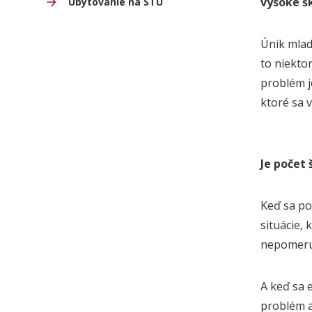
vysoké šk
Ubytovanie na STU
Únik mlad
to niekto
problém j
ktoré sa 
Je počet
Keď sa po
situácie,
nepomeru 
A keď sa e
problém a