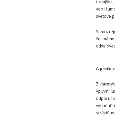
tunajšiu 
von Humbol
svetové p
Samozrejm
že máme i
oddeľovať 
A prečo v
Z viacerýc
vplyvní ľ
odporúčal
vyháňať n
stráviť n