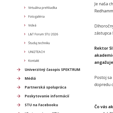
Je naša c
Virtuálna prehliadka
Redhamm
Fotogaléria
Videá
Dlhoročný
zástupca 
L&T Forum STU 2026
Študuj techniku
Rektor S
UNI2TEACH
akademic
Kontakt
angažuje
Univerzitný časopis SPEKTRUM
Postoj sa
Médiá
dopredu ov
Partnerská spolupráca
Poskytovanie informácií
STU na Facebooku
Čo vás ak