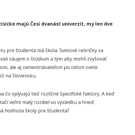
 tisícke majú Česi dvanásť univerzít, my len dve
tu pre študenta má škola. Svetové rebríčky sa
šovali záujem o štúdium a tým aby mohli zvyšovať
mikom, ale aj zamestnávateľom po celom svete
než na Slovensku.
a čo vplývajú tiež rozličné špecifické faktory. A keď
 stačí veľmi malý rozdiel vo výsledku a hneď
aná hodnota školy pre študenta?