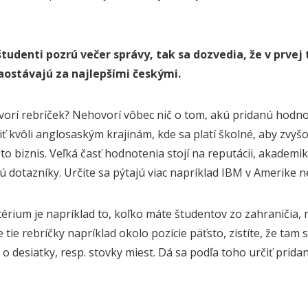
 študenti pozrú večer správy, tak sa dozvedia, že v prvej
zaostávajú za najlepšími českými.
orí rebríček? Nehovorí vôbec nič o tom, akú pridanú hodno
biť kvôli anglosaským krajinám, kde sa platí školné, aby zvy
e to biznis. Veľká časť hodnotenia stojí na reputácii, akade
jú dotazníky. Určite sa pýtajú viac napríklad IBM v Amerike 
térium je napríklad to, koľko máte študentov zo zahraničia, n
e tie rebríčky napríklad okolo pozície päťsto, zistíte, že tam
 o desiatky, resp. stovky miest. Dá sa podľa toho určiť prid