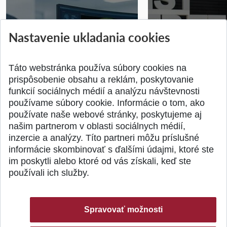
STU získala projekt Horizon
Študentský tím z 
Nastavenie ukladania cookies
Europe na posilnenie
jediný zastupoval 
výskumu AI v oftalmol...
Južnej Kórei
Publikované 31.07.2026
Publikované 27.07.20
Táto webstránka používa súbory cookies na
prispôsobenie obsahu a reklám, poskytovanie
funkcií sociálnych médií a analýzu návštevnosti
používame súbory cookie. Informácie o tom, ako
používate naše webové stránky, poskytujeme aj
našim partnerom v oblasti sociálnych médií,
SPÄŤ NA VRCH
inzercie a analýzy. Títo partneri môžu príslušné
informácie skombinovať s ďalšími údajmi, ktoré ste
im poskytli alebo ktoré od vás získali, keď ste
používali ich služby.
Spravovať možnosti