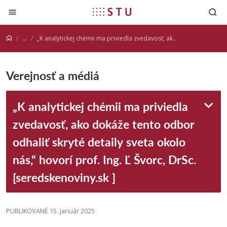
Prejsť na obsah
...
„K analytickej chémii ma priviedla zvedavosť, ako dokáže tento odbor odhaliť skryté detaily sveta okolo nás,“ hovorí prof. Ing. Ľ Švorc, DrSc. [seredskenoviny.sk ]
Verejnosť a médiá
„K analytickej chémii ma priviedla
zvedavosť, ako dokáže tento odbor
odhaliť skryté detaily sveta okolo
nás,“ hovorí prof. Ing. Ľ Švorc, DrSc.
[seredskenoviny.sk ]
PUBLIKOVANÉ 15. január 2025