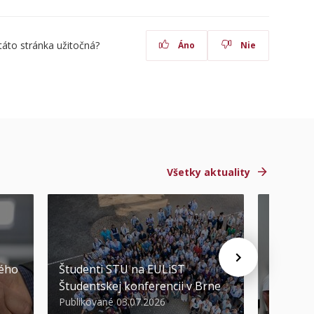
táto stránka užitočná?
Áno
Nie
Všetky aktuality
STU ocen
kého
Študenti STU na EULiST
najúspeš
Študentskej konferencii v Brne
športov
Publikované 03.07.2026
Publikova