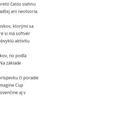
preto často siahnu
adšej ani neotvoria.
evkov, ktorými sa
ré si má softvér
bvyklú aktivitu
kov, no podľa
 Na základe
príspevku či poradie
 Imagine Cup
ovenčine aj v