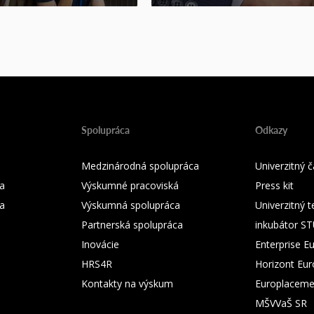
Spolupráca
Odkazy
Medzinárodná spolupráca
Univerzitný
a
Výskumné pracoviská
Press kit
ka
Výskumná spolupráca
Univerzitný 
Partnerská spolupráca
inkubátor S
Inovácie
Enterprise E
HRS4R
Horizont Eu
Kontakty na výskum
Europlaceme
MŠVVaŠ SR