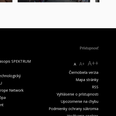
Prístupnosť
 časopis SPEKTRUM
A++
A+
A
Čiernobiela verzia
technologický
Mapa stránky
TU
RSS
urope Network
Vyhlásenie o prístupnosti
rópa
Upozornenie na chybu
nt
Podmienky ochrany súkromia
Využívanie cookies