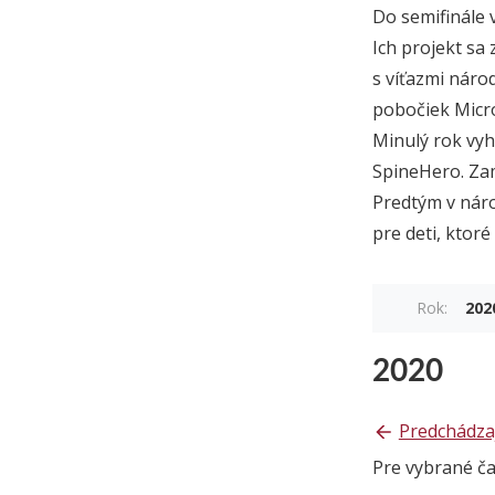
Do semifinále 
Ich projekt sa
s víťazmi náro
pobočiek Micros
Minulý rok vyh
SpineHero. Zam
Predtým v náro
pre deti, ktoré
Rok:
202
2020
Predchádza
Pre vybrané č