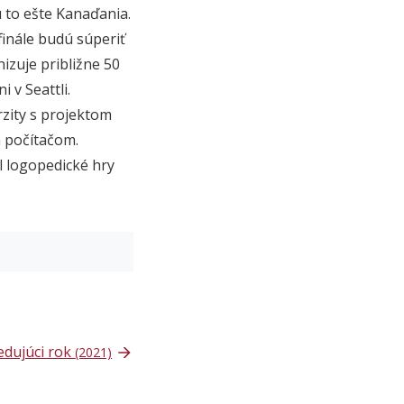
ú to ešte Kanaďania.
inále budú súperiť
izuje približne 50
 v Seattli.
rzity s projektom
a počítačom.
l logopedické hry
edujúci rok
(2021)