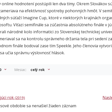
v online hodnotení postúpili len dva tímy. Okrem Slovákov s
 zameriava na efektívnosť spotreby pohonných hmôt. V semif
dných súťaží Imagine Cup, ktoré v niektorých krajinách organ
oftu. Víťazi semifinále sa zúčastnia absolútneho finále v júni
rali národné kolo informatici zo Slovenskej technickej unive
eriaval sa na kontrolu správneho držania tela pri sedení z
dnom finále bodoval zase tím Speekle. Jeho členovia vytvori
 sa učia správnu výslovnosť hlások.
0
Mesiac:
celý rok
júci rok
Nasl
(2019)
asové obdobie sa nenašiel žiaden záznam