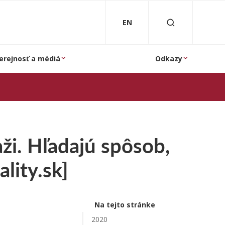
EN
erejnosť a médiá
Odkazy
aži. Hľadajú spôsob,
ality.sk]
Na tejto stránke
2020