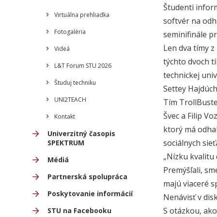
Študenti infor
Virtuálna prehliadka
softvér na odh
Fotogaléria
seminifinále pr
Len dva tímy z
Videá
týchto dvoch t
L&T Forum STU 2026
technickej uni
Študuj techniku
Settey Hajdúch
UNI2TEACH
Tím TrollBuste
Švec a Filip V
Kontakt
ktorý má odhal
Univerzitný časopis
sociálnych sieť
SPEKTRUM
„Nízku kvalitu
Médiá
Premýšľali, sm
Partnerská spolupráca
majú viaceré sp
Poskytovanie informácií
Nenávisť v disk
S otázkou, ako
STU na Facebooku