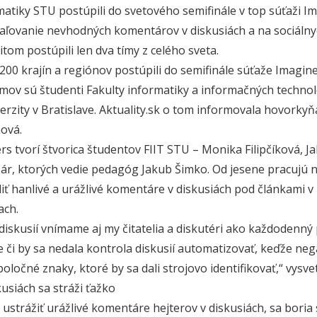
matiky STU postúpili do svetového semifinále v top súťaži Im
aľovanie nevhodných komentárov v diskusiách a na sociálny
itom postúpili len dva tímy z celého sveta.
 200 krajín a regiónov postúpili do semifinále súťaže Imagin
ímov sú študenti Fakulty informatiky a informačných technol
verzity v Bratislave. Aktuality.sk o tom informovala hovorky
ová.
rs tvorí štvorica študentov FIIT STU – Monika Filipčíková, 
ozár, ktorých vedie pedagóg Jakub Šimko. Od jesene pracujú n
iť hanlivé a urážlivé komentáre v diskusiách pod článkami v
ach.
 diskusií vnímame aj my čitatelia a diskutéri ako každodenný
e či by sa nedala kontrola diskusií automatizovať, keďže neg
oločné znaky, ktoré by sa dali strojovo identifikovať,“ vysve
usiách sa stráži ťažko
 ustrážiť urážlivé komentáre hejterov v diskusiách, sa boria