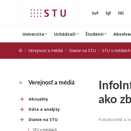
Prejsť na obsah
SvF
SjF
FEI
Univerzita
Uchádzači
Študenti
Absolve
Verejnosť a médiá
Dianie na STU
STU v médiách
InfoIn
Verejnosť a médiá
ako zb
Aktuality
Dáta a analýzy
Dianie na STU
PUBLIKOVANÉ 4. m
STU v médiách