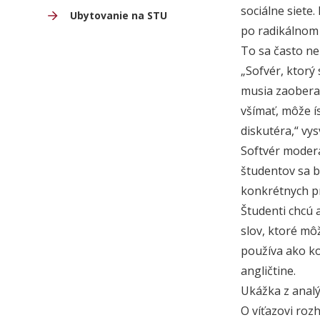
sociálne siete
Ubytovanie na STU
po radikálnom r
To sa často ne
„Sofvér, ktorý
musia zaoberať
všímať, môže í
diskutéra,“ vy
Softvér modera
študentov sa bu
konkrétnych pr
Študenti chcú 
slov, ktoré mô
používa ako ko
angličtine.
Ukážka z analý
O víťazovi rozh