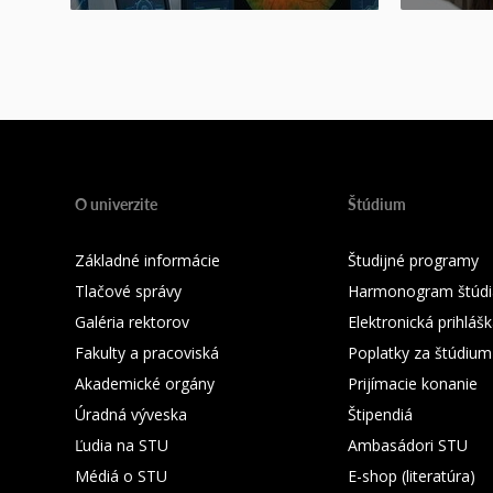
O univerzite
Štúdium
Základné informácie
Študijné programy
Tlačové správy
Harmonogram štúdi
Galéria rektorov
Elektronická prihláš
Fakulty a pracoviská
Poplatky za štúdium
Akademické orgány
Prijímacie konanie
Úradná výveska
Štipendiá
Ľudia na STU
Ambasádori STU
Médiá o STU
E-shop (literatúra)