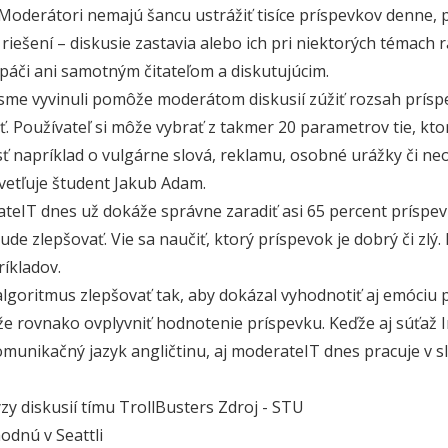
. Moderátori nemajú šancu ustrážiť tisíce príspevkov denne, 
iešení – diskusie zastavia alebo ich pri niektorých témach r
páči ani samotným čitateľom a diskutujúcim.
 sme vyvinuli pomôže moderátom diskusií zúžiť rozsah prísp
. Používateľ si môže vybrať z takmer 20 parametrov tie, kto
sť napríklad o vulgárne slová, reklamu, osobné urážky či neo
svetľuje študent Jakub Adam.
teIT dnes už dokáže správne zaradiť asi 65 percent príspev
de zlepšovať. Vie sa naučiť, ktorý príspevok je dobrý či zlý.
íkladov.
algoritmus zlepšovať tak, aby dokázal vyhodnotiť aj emóciu 
že rovnako ovplyvniť hodnotenie príspevku. Keďže aj súťaž
munikačný jazyk angličtinu, aj moderateIT dnes pracuje v sl
zy diskusií tímu TrollBusters Zdroj - STU
odnú v Seattli