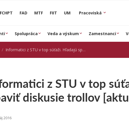
FCHPT
FAD
MTF
FIIT
UM
Pracoviská
nti
Spolupráca
Veda a výskum
Zamestnanci
V
Informatici z STU v top súťaži. Hľadajú spôsob, ako zbaviť diskusie trollov [aktuality.sk]
formatici z STU v top súť
aviť diskusie trollov [aktu
áj 2016