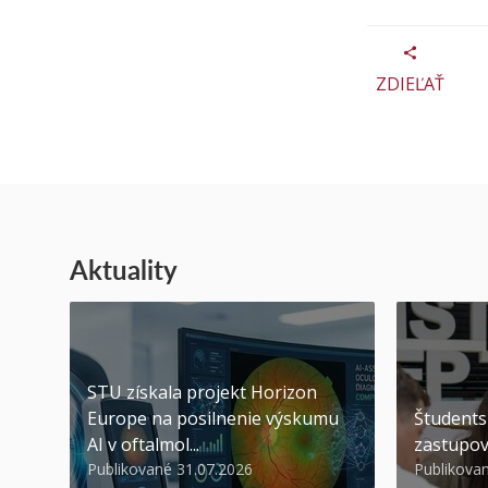
ZDIEĽAŤ
Aktuality
STU získala projekt Horizon
Europe na posilnenie výskumu
Študents
AI v oftalmol...
zastupov
Publikované 31.07.2026
Publikova