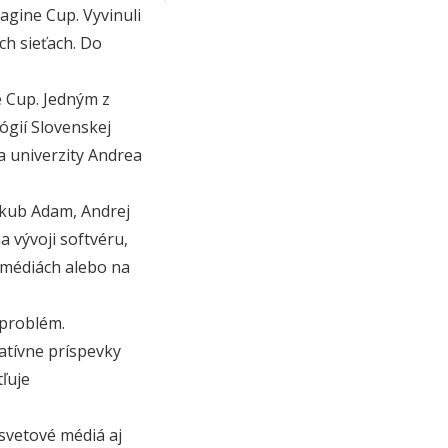
agine Cup. Vyvinuli
ch sieťach. Do
e Cup. Jedným z
ógií Slovenskej
ňa univerzity Andrea
Jakub Adam, Andrej
a vývoji softvéru,
 médiách alebo na
 problém.
atívne príspevky
tľuje
 svetové médiá aj