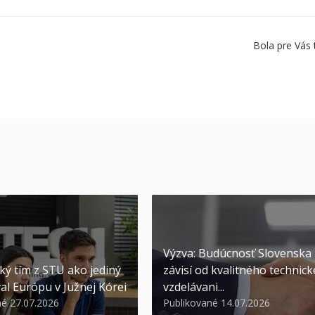
Bola pre Vás 
Výzva: Budúcnosť Slovenska
ký tím z STU ako jediný
závisí od kvalitného technic
al Európu v Južnej Kórei
vzdelávani...
né 27.07.2026
Publikované 14.07.2026