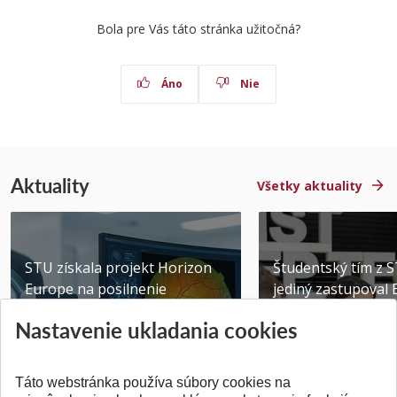
Bola pre Vás táto stránka užitočná?
Áno
Nie
Aktuality
Všetky aktuality
STU získala projekt Horizon
Študentský tím z 
Europe na posilnenie
jediný zastupoval 
výskumu AI v oftalmol...
Južnej Kórei
Nastavenie ukladania cookies
Publikované 31.07.2026
Publikované 27.07.20
Táto webstránka používa súbory cookies na