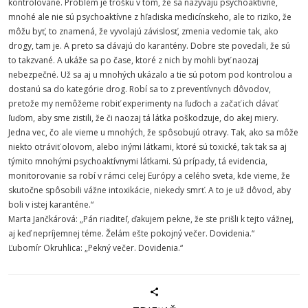
kontrolované. Problém je trošku v tom, že sa nazývajú psychoaktívne,
mnohé ale nie sú psychoaktívne z hľadiska medicínskeho, ale to riziko, že
môžu byť, to znamená, že vyvolajú závislosť, zmenia vedomie tak, ako
drogy, tam je. A preto sa dávajú do karantény. Dobre ste povedali, že sú
to takzvané. A ukáže sa po čase, ktoré z nich by mohli byť naozaj
nebezpečné. Už sa aj u mnohých ukázalo a tie sú potom pod kontrolou a
dostanú sa do kategórie drog. Robí sa to z preventívnych dôvodov,
pretože my nemôžeme robiť experimenty na ľuďoch a začať ich dávať
ľuďom, aby sme zistili, že či naozaj tá látka poškodzuje, do akej miery.
Jedna vec, čo ale vieme u mnohých, že spôsobujú otravy. Tak, ako sa môže
niekto otráviť olovom, alebo inými látkami, ktoré sú toxické, tak tak sa aj
týmito mnohými psychoaktívnymi látkami. Sú prípady, tá evidencia,
monitorovanie sa robí v rámci celej Európy a celého sveta, kde vieme, že
skutočne spôsobili vážne intoxikácie, niekedy smrť. A to je už dôvod, aby
boli v istej karanténe.“
Marta Jančkárová: „Pán riaditeľ, ďakujem pekne, že ste prišli k tejto vážnej,
aj keď nepríjemnej téme. Želám ešte pokojný večer. Dovidenia.“
Ľubomír Okruhlica: „Pekný večer. Dovidenia.“