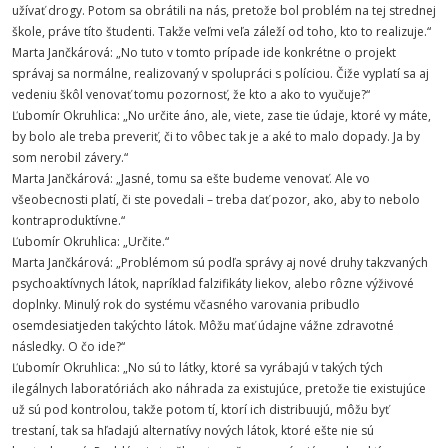
užívať drogy. Potom sa obrátili na nás, pretože bol problém na tej strednej
škole, práve títo študenti. Takže veľmi veľa záleží od toho, kto to realizuje.“
Marta Jančkárová: „No tuto v tomto prípade ide konkrétne o projekt
správaj sa normálne, realizovaný v spolupráci s políciou. Čiže vyplatí sa aj
vedeniu škôl venovať tomu pozornosť, že kto a ako to vyučuje?“
Ľubomír Okruhlica: „No určite áno, ale, viete, zase tie údaje, ktoré vy máte,
by bolo ale treba preveriť, či to vôbec tak je a aké to malo dopady. Ja by
som nerobil závery.“
Marta Jančkárová: „Jasné, tomu sa ešte budeme venovať. Ale vo
všeobecnosti platí, či ste povedali – treba dať pozor, ako, aby to nebolo
kontraproduktívne.“
Ľubomír Okruhlica: „Určite.“
Marta Jančkárová: „Problémom sú podľa správy aj nové druhy takzvaných
psychoaktívnych látok, napríklad falzifikáty liekov, alebo rôzne výživové
doplnky. Minulý rok do systému včasného varovania pribudlo
osemdesiatjeden takýchto látok. Môžu mať údajne vážne zdravotné
následky. O čo ide?“
Ľubomír Okruhlica: „No sú to látky, ktoré sa vyrábajú v takých tých
ilegálnych laboratóriách ako náhrada za existujúce, pretože tie existujúce
už sú pod kontrolou, takže potom tí, ktorí ich distribuujú, môžu byť
trestaní, tak sa hľadajú alternatívy nových látok, ktoré ešte nie sú