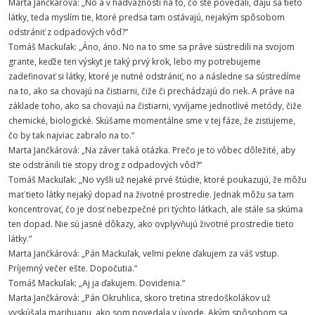
Marta Jančkárová: „No a v nadväznosti na to, čo ste povedali, dajú sa tieto
látky, teda myslím tie, ktoré predsa tam ostávajú, nejakým spôsobom
odstrániť z odpadových vôd?“
Tomáš Mackuľak: „Áno, áno. No na to sme sa práve sústredili na svojom
grante, keďže ten výskyt je taký prvý krok, lebo my potrebujeme
zadefinovať si látky, ktoré je nutné odstrániť, no a následne sa sústredíme
na to, ako sa chovajú na čistiarni, čiže či prechádzajú do riek. A práve na
základe toho, ako sa chovajú na čistiarni, vyvíjame jednotlivé metódy, čiže
chemické, biologické. Skúšame momentálne sme v tej fáze, že zisťujeme,
čo by tak najviac zabralo na to.“
Marta Jančkárová: „Na záver taká otázka. Prečo je to vôbec dôležité, aby
ste odstránili tie stopy drog z odpadových vôd?“
Tomáš Mackuľak: „No vyšli už nejaké prvé štúdie, ktoré poukazujú, že môžu
mať tieto látky nejaký dopad na životné prostredie. Jednak môžu sa tam
koncentrovať, čo je dosť nebezpečné pri týchto látkach, ale stále sa skúma
ten dopad. Nie sú jasné dôkazy, ako ovplyvňujú životné prostredie tieto
látky.“
Marta Jančkárová: „Pán Mackuľak, veľmi pekne ďakujem za váš vstup.
Príjemný večer ešte. Dopočutia.“
Tomáš Mackuľak: „Aj ja ďakujem. Dovidenia.“
Marta Jančkárová: „Pán Okruhlica, skoro tretina stredoškolákov už
vyskúšala marihuanu, ako som povedala v úvode. Akým spôsobom sa