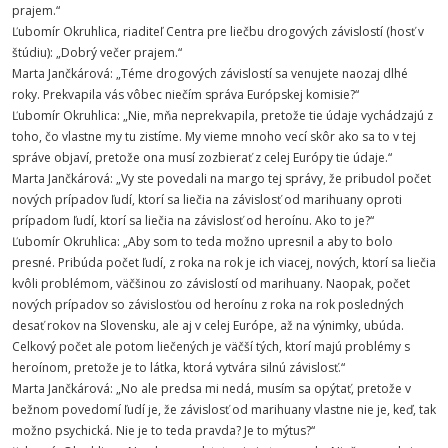
prajem.“
Ľubomír Okruhlica, riaditeľ Centra pre liečbu drogových závislostí (hosť v
štúdiu): „Dobrý večer prajem.“
Marta Jančkárová: „Téme drogových závislostí sa venujete naozaj dlhé
roky. Prekvapila vás vôbec niečím správa Európskej komisie?“
Ľubomír Okruhlica: „Nie, mňa neprekvapila, pretože tie údaje vychádzajú z
toho, čo vlastne my tu zistíme. My vieme mnoho vecí skôr ako sa to v tej
správe objaví, pretože ona musí zozbierať z celej Európy tie údaje.“
Marta Jančkárová: „Vy ste povedali na margo tej správy, že pribudol počet
nových prípadov ľudí, ktorí sa liečia na závislosť od marihuany oproti
prípadom ľudí, ktorí sa liečia na závislosť od heroínu. Ako to je?“
Ľubomír Okruhlica: „Aby som to teda možno upresnil a aby to bolo
presné. Pribúda počet ľudí, z roka na rok je ich viacej, nových, ktorí sa liečia
kvôli problémom, väčšinou zo závislostí od marihuany. Naopak, počet
nových prípadov so závislosťou od heroínu z roka na rok posledných
desať rokov na Slovensku, ale aj v celej Európe, až na výnimky, ubúda.
Celkový počet ale potom liečených je väčší tých, ktorí majú problémy s
heroínom, pretože je to látka, ktorá vytvára silnú závislosť.“
Marta Jančkárová: „No ale predsa mi nedá, musím sa opýtať, pretože v
bežnom povedomí ľudí je, že závislosť od marihuany vlastne nie je, keď, tak
možno psychická. Nie je to teda pravda? Je to mýtus?“