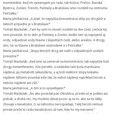
momentálne. Keď ich vymenujem po rade, tak Košice, Prešov, Banská
Bystrica, Zvolen, Trenčín, Piešťany a Bratislavu sme rozdelili na centruma
Petržalku.“
Marta Jančkárová: „A platí, že najvyššia koncentrácia stôp po drogách a
liekoch prípadne je v Bratislave?“
Tomáš Mackuľak: „Tam by som to musel rozdeliť na dve časti. Liečivá, by
som povedal, že to skôr je Piešťany a Zvolen, keďže tam sú napojené aj
vody, odpadové vody hlavne z kúpeľných častí, alebo areálov. A drogy,
áno, tie sú hlavne v Bratislave sústredené a v Petržalke.“
Marta Jančkárová: „Stopy ktorých drog ste našli v odpadových vodách
prevažne?“
Tomáš Mackuľak: „Keď sme sa zamerali na koncentrácie, tak najvyššie boli
drogy metamfetaním, čiže pervitín, a následne tam bola marihuana
nájdená, jej metabolit sekundárny, a aj boli niektoré stopy kokaínu
nájdené. Môžem povedať ešte tak, že nebol nájdený napríklad heroín a
nebolo nájdené ani LSD.“
Marta Jančkárová: „A čím si to vysvetľujete?“
Tomáš Mackuľak: „No ako povedal pán Okruhlica, proste už je pokles asi
jednak, a druhá vec, my musíme dávať pozor aj na to, ako sa tie látky
chovajú v kanalizácii, či sa náhodou nerozpadajú. Taký heroín nemusí
proste prežiť tú cestu kanalizáciou až tam, kde ho my meriame.“