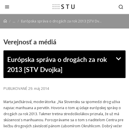
Prejsť na obsah
...
Európska správa o drogách za rok 2013 [STV Dvojka]
Verejnosť a médiá
Európska správa o drogách za rok
2013 [STV Dvojka]
PUBLIKOVANÉ 29. máj 2014
Marta Jančkárová, moderátorka: „Na Slovensku sa spomedzi drog užíva
najviac marihuana a pervitín. Hovoria o tom aj údaje európskej správy o
drogách za rok 2013. Takmer tretina stredoškolákov priznala, že už má
skúsenosť s marihuanou. Porozprávame sa o tom s riaditeľom Centra pre
liečbu drogových závislostí pánom Ľubomírom Okruhlicom. Dobrý večer