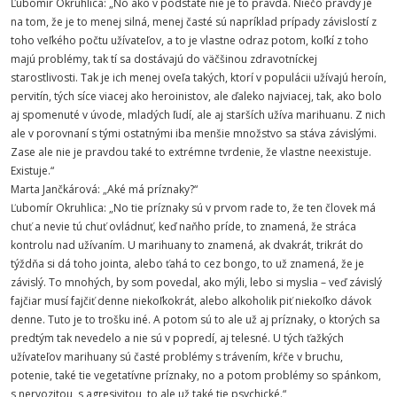
Ľubomír Okruhlica: „No ako v podstate nie je to pravda. Niečo pravdy je
na tom, že je to menej silná, menej časté sú napríklad prípady závislostí z
toho veľkého počtu užívateľov, a to je vlastne odraz potom, koľkí z toho
majú problémy, tak tí sa dostávajú do väčšinou zdravotníckej
starostlivosti. Tak je ich menej oveľa takých, ktorí v populácii užívajú heroín,
pervitín, tých síce viacej ako heroinistov, ale ďaleko najviacej, tak, ako bolo
aj spomenuté v úvode, mladých ľudí, ale aj starších užíva marihuanu. Z nich
ale v porovnaní s tými ostatnými iba menšie množstvo sa stáva závislými.
Zase ale nie je pravdou také to extrémne tvrdenie, že vlastne neexistuje.
Existuje.“
Marta Jančkárová: „Aké má príznaky?“
Ľubomír Okruhlica: „No tie príznaky sú v prvom rade to, že ten človek má
chuť a nevie tú chuť ovládnuť, keď naňho príde, to znamená, že stráca
kontrolu nad užívaním. U marihuany to znamená, ak dvakrát, trikrát do
týždňa si dá toho jointa, alebo ťahá to cez bongo, to už znamená, že je
závislý. To mnohých, by som povedal, ako mýli, lebo si myslia – veď závislý
fajčiar musí fajčiť denne niekoľkokrát, alebo alkoholik piť niekoľko dávok
denne. Tuto je to trošku iné. A potom sú to ale už aj príznaky, o ktorých sa
predtým tak nevedelo a nie sú v popredí, aj telesné. U tých ťažkých
užívateľov marihuany sú časté problémy s trávením, kŕče v bruchu,
potenie, také tie vegetatívne príznaky, no a potom problémy so spánkom,
s nervozitou, s agresivitou, to ale už také tie psychické.“