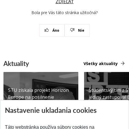
ZDIEĽAŤ
Bola pre Vás táto stránka užitočná?
Áno
Nie
Aktuality
Všetky aktuality
STU získala projekt Horizon
Študentský tím z 
Europe na posilnenie
jediný zastupoval 
výskumu AI v oftalmol...
Južnej Kórei
Nastavenie ukladania cookies
Publikované 31.07.2026
Publikované 27.07.20
Táto webstránka používa súbory cookies na