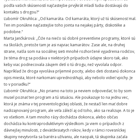
podľa vašich skúseností najčastejšie prvýkrát mladí ľudia dostávajú do
kontaktu s drogou?“
Ľubomír Okruhlica: „Od kamaráta. Od kamaráta, ktorý už tú skúsenosť mal.
Ten im ponúkne najčastejšie toho jointa na nejakej párty, diskotéke a
podobne.“
Marta Jančkárová: „Čiže na niečo sú dobré preventívne programy, ktoré sú
na školách, pretože tam je asi najviac kamarátov. Zase ale, na druhej
strane, našla som na sociálnej sieti mnohé rozhorčené vyjadrenia rodičov,
že téma drog sa podáva v niektorých prípadoch údajne skoro tak, ako
keby viac podnecovala záujem detí o tú drogu, než vyvolala odpor.
Napríklad že droga vyvoláva príjemné pocity, alebo deti dostanú dokonca
opis miesta, ktoré narkomani uprednostňujú, aby nebolo vidieť vpichy. Je
to v poriadku?“
Ľubomír Okruhlica: „No priamo na toto ja neviem odpovedať, to by som
musel poznať ten program a tú situáciu. Ale poukazuje to na jednu vec,
ktorá je známa v tej preventologickej oblasti, že nestačí len mať dobre
nadizajnovaný program, ale veľa záleží aj od toho, ako sa realizuje. A to je
vo všetkom. A tam mnoho rázy dochádza dokonca, alebo občas
dochádza ku kontraproduktívnym výsledkom. Ja viem o prípadoch z
dávnejšej minulosti, z deväťdesiatych rokov, kedy v rámci rovesníckej
skupiny nevytvorila sa bariéra užívaniu, ale naopak, tá skupinka začala