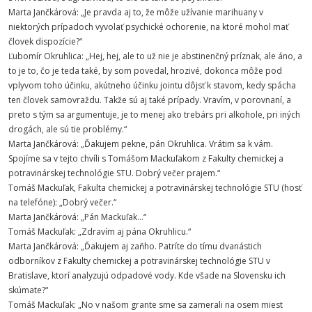
Marta Jančkárová: „Je pravda aj to, že môže užívanie marihuany v
niektorých prípadoch vyvolať psychické ochorenie, na ktoré mohol mať
človek dispozície?“
Ľubomír Okruhlica: „Hej, hej, ale to už nie je abstinenčný príznak, ale áno, a
to je to, čo je teda také, by som povedal, hrozivé, dokonca môže pod
vplyvom toho účinku, akútneho účinku jointu dôjsť k stavom, kedy spácha
ten človek samovraždu. Takže sú aj také prípady. Vravím, v porovnaní, a
preto s tým sa argumentuje, je to menej ako trebárs pri alkohole, pri iných
drogách, ale sú tie problémy.“
Marta Jančkárová: „Ďakujem pekne, pán Okruhlica. Vrátim sa k vám.
Spojíme sa v tejto chvíli s Tomášom Mackuľakom z Fakulty chemickej a
potravinárskej technológie STU. Dobrý večer prajem.“
Tomáš Mackuľak, Fakulta chemickej a potravinárskej technológie STU (hosť
na telefóne): „Dobrý večer.“
Marta Jančkárová: „Pán Mackuľak...“
Tomáš Mackuľak: „Zdravím aj pána Okruhlicu.“
Marta Jančkárová: „Ďakujem aj zaňho. Patríte do tímu dvanástich
odborníkov z Fakulty chemickej a potravinárskej technológie STU v
Bratislave, ktorí analyzujú odpadové vody. Kde všade na Slovensku ich
skúmate?“
Tomáš Mackuľak: „No v našom grante sme sa zamerali na osem miest