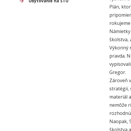
Ubytovanie na STU
Plán, kto
pripomien
rokujeme 
Námietky 
školstva,
Výkonný r
pravda. N
vypisovali
Gregor.
Zároveň vš
stratégii,
materiál 
nemôže ria
rozhodnúť
Naopak, S
školstva a