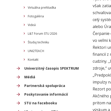
však zati
Virtuálna prehliadka
schvaľova
Fotogaléria
celý systé
Videá
alebo Úra
Čerpanie 
L&T Forum STU 2026
vo veľmi 
Študuj techniku
Rektori u
UNI2TEACH
financií 
Kontakt
cudziny. 
zdroje,“ 
Univerzitný časopis SPEKTRUM
„Predpokl
Médiá
impulzy n
Partnerská spolupráca
Rezort po
Poskytovanie informácií
Akčného p
pritom na
STU na Facebooku
výskum a ď