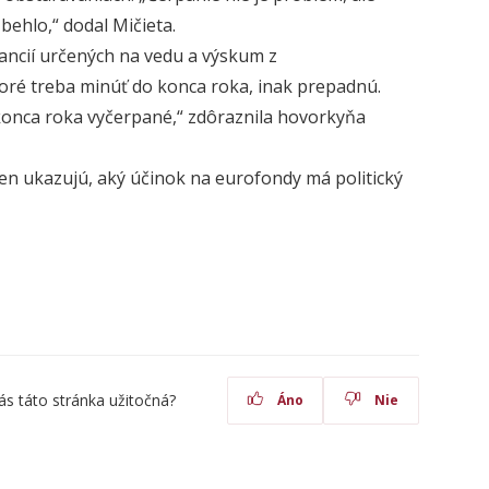
behlo,“ dodal Mičieta.
nancií určených na vedu a výskum z
toré treba minúť do konca roka, inak prepadnú.
konca roka vyčerpané,“ zdôraznila hovorkyňa
len ukazujú, aký účinok na eurofondy má politický
ás táto stránka užitočná?
Áno
Nie