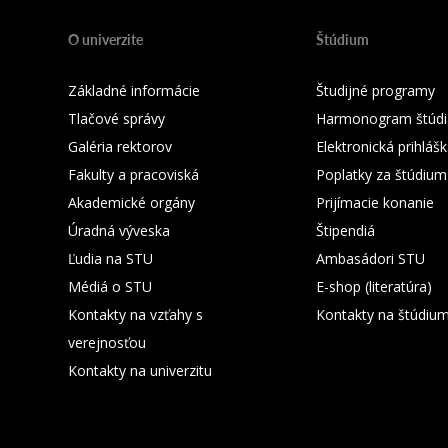
O univerzite
Štúdium
Základné informácie
Študijné programy
Tlačové správy
Harmonogram štúdi
Galéria rektorov
Elektronická prihláš
Fakulty a pracoviská
Poplatky za štúdium
Akademické orgány
Prijímacie konanie
Úradná výveska
Štipendiá
Ľudia na STU
Ambasádori STU
Médiá o STU
E-shop (literatúra)
Kontakty na vzťahy s
Kontakty na štúdiu
verejnosťou
Kontakty na univerzitu