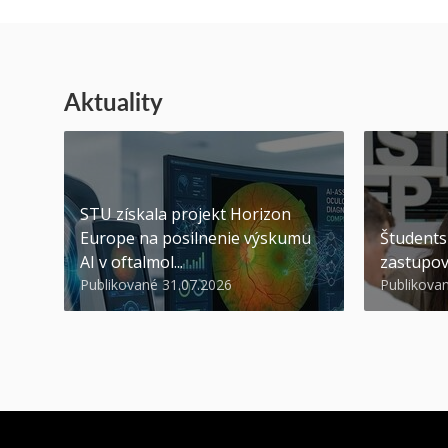
Aktuality
STU získala projekt Horizon
Europe na posilnenie výskumu
Študents
AI v oftalmol...
zastupov
Publikované 31.07.2026
Publikova