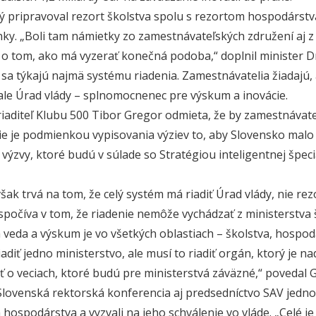
rý pripravoval rezort školstva spolu s rezortom hospodárstv
ky. „Boli tam námietky zo zamestnávateľských združení aj z
o tom, ako má vyzerať konečná podoba,“ doplnil minister Dr
sa týkajú najmä systému riadenia. Zamestnávatelia žiadajú, 
 ale Úrad vlády – splnomocnenec pre výskum a inovácie.
iaditeľ Klubu 500 Tibor Gregor odmieta, že by zamestnávatel
ie je podmienkou vypisovania výziev to, aby Slovensko malo
 výzvy, ktoré budú v súlade so Stratégiou inteligentnej špecia
ak trvá na tom, že celý systém má riadiť Úrad vlády, nie rez
 spočíva v tom, že riadenie nemôže vychádzať z ministerstva 
a veda a výskum je vo všetkých oblastiach – školstva, hospo
diť jedno ministerstvo, ale musí to riadiť orgán, ktorý je n
 o veciach, ktoré budú pre ministerstvá záväzné,“ povedal 
lovenská rektorská konferencia aj predsedníctvo SAV jed
 hospodárstva a vyzvali na jeho schválenie vo vláde. „Celé je