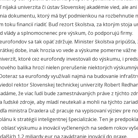
aľ nijaká univerzita či ústav Slovenskej akadémie vied, ale a
nia dokumentu, ktorý má byť podmienkou na rozbehnutie no
m toku financií riadiť. Buď rezort školstva, za ktorým stoja 
d vlády a splnomocnenec pre výskum, čo podporujú firmy.
eurofondov sa tak opäť zdržuje. Minister školstva pripúšťa, 
krátkej dobe, inak hrozia vo vede a výskume pomerne vážne š
niverzít, ktoré cez eurofondy investovali do výskumu, i pre
z nového balíka hrozí nielen prerušenie niektorých výskumný
„Doteraz sa eurofondy využívali najmä na budovanie infraštr
uviedol rektor Slovenskej technickej univerzity Robert Redh
adáme, že viac ľudí bude zamestnávaných práve z týchto zdroj
a ľudské zdroje, aby mladí neutekali a mohli na týchto zari
dľa ministra Draxlera už pracuje na vypisovaní výziev pre n
lánu k stratégii inteligentnej špecializácie. Ten je predpo
 oblasť výskumu a inovácií vyčlenených na sedem rokov vyše 
alších 1,2 miliardy eur na zavádzanie inovácií do praxe.