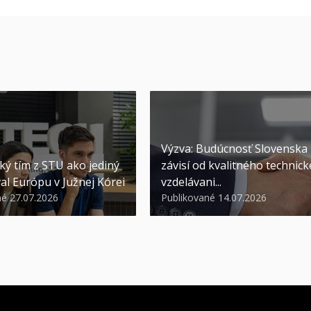
Výzva: Budúcnosť Slovenska
ký tím z STU ako jediný
závisí od kvalitného technic
al Európu v Južnej Kórei
vzdelávani...
né 27.07.2026
Publikované 14.07.2026