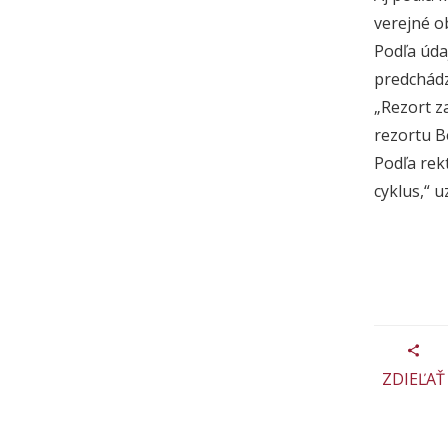
verejné o
Podľa úda
predchádz
„Rezort z
rezortu B
Podľa rek
cyklus,“ 
ZDIEĽAŤ