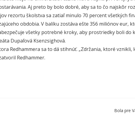
bstarávania. Aj preto by bolo dobré, aby sa to čo najskôr roz
jov rezortu školstva sa zatiaľ minulo 70 percent všetkých fi
ajúceho obdobia. V balíku zostáva ešte 356 miliónov eur, k
abezpečuje všetky potrebné kroky, aby prostriedky boli do 
eáta Dupaľová Ksenzsighová.
tora Redhammera sa to dá stihnúť. „Zdržania, ktoré vznikli, 
uzatvoril Redhammer.
Bola pre V