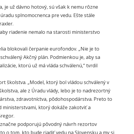
a, je už dávno hotový, sú však k nemu rôzne
 úradu splnomocnenca pre vedu. Ešte stále
axler.
aby riadenie nemalo na starosti ministerstvo
ia blokovali čerpanie eurofondov. „Nie je to
 schválený Akčný plán. Podmienkou je, aby sa
lizácie, ktorú už má vláda schválenú,“ tvrdil
ort školstva. „Model, ktorý bol vládou schválený v
školstva, ale z Úradu vlády, lebo je to nadrezortný
dárstva, zdravotníctva, pôdohospodárstva. Preto to
ad ministerstvami, ktorý dokáže zakotviť a
Gregor.
noznačne podporujú pôvodný návrh rezortov
 to o tom, kto bude riadiť vedu na Slovensku a my si