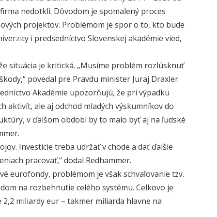
ni firma nedotkli. Dôvodom je spomalený proces
vých projektov. Problémom je spor o to, kto bude
univerzity i predsedníctvo Slovenskej akadémie vied,
že situácia je kritická. „Musíme problém rozlúsknuť
kody,“ povedal pre Pravdu minister Juraj Draxler.
dsedníctvo Akadémie upozorňujú, že pri výpadku
ch aktivít, ale aj odchod mladých výskumníkov do
uktúry, v ďalšom období by to malo byť aj na ľudské
ammer.
ov. Investície treba udržať v chode a dať ďalšie
adeniach pracovať,“ dodal Redhammer.
ové eurofondy, problémom je však schvaľovanie tzv.
kladom na rozbehnutie celého systému. Celkovo je
2,2 miliardy eur – takmer miliarda hlavne na