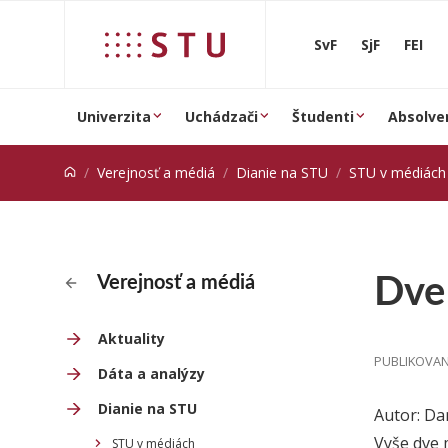
Prejsť na obsah
SvF
SjF
FEI
Univerzita
Uchádzači
Študenti
Absolve
Verejnosť a médiá
Dianie na STU
STU v médiách
Dve 
Verejnosť a médiá
Aktuality
PUBLIKOVANÉ
Dáta a analýzy
Dianie na STU
Autor: Da
Vyše dve 
STU v médiách