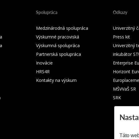
Spolupráca
Odkazy
Medzinárodná spolupráca
Univerzitný
a
Výskumné pracoviská
Press kit
ka
Výskumná spolupráca
Univerzitný 
Partnerská spolupráca
inkubátor S
Inovácie
Enterprise E
HRS4R
Horizont Eu
Kontakty na výskum
Europlaceme
MŠVVaŠ SR
m
SRK
Nasta
Táto web