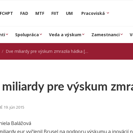
FCHPT
FAD
MTF
FIIT
UM
Pracoviská
nti
Spolupráca
Veda a výskum
Zamestnanci
V
Dve miliardy pre výskum zmrazila hádka [Pravda]
miliardy pre výskum zmra
 19. jún 2015
niela Balážová
miliardy eur vyčlenil Brusel na podporu výskumu a inovácií n