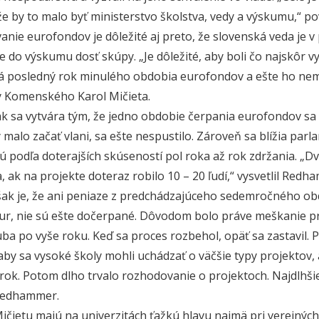
že by to malo byť ministerstvo školstva, vedy a výskumu,“ po
anie eurofondov je dôležité aj preto, že slovenská veda je v 
e do výskumu dosť skúpy. „Je dôležité, aby boli čo najskôr v
 posledný rok minulého obdobia eurofondov a ešte ho nem
y Komenského Karol Mičieta.
ak sa vytvára tým, že jedno obdobie čerpania eurofondov sa v
 malo začať vlani, sa ešte nespustilo. Zároveň sa blížia par
 podľa doterajších skúseností pol roka až rok zdržania. „Dva
a, ak na projekte doteraz robilo 10 – 20 ľudí,“ vysvetlil Redh
ak je, že ani peniaze z predchádzajúceho sedemročného ob
eur, nie sú ešte dočerpané. Dôvodom bolo práve meškanie pri
uba po vyše roku. Keď sa proces rozbehol, opäť sa zastavil. 
 aby sa vysoké školy mohli uchádzať o väčšie typy projektov,
si rok. Potom dlho trvalo rozhodovanie o projektoch. Najdlhši
Redhammer.
Mičietu majú na univerzitách ťažkú hlavu najmä pri verejných