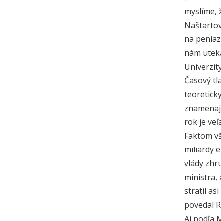
myslíme, 
Naštartov
na peniaz
nám uteká
Univerzit
Časový tl
teoreticky
znamenajú
rok je veľ
Faktom vš
miliardy 
vlády zhr
ministra,
stratil a
povedal 
Aj podľa 