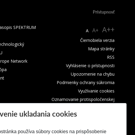
Prístupnosť
 časopis SPEKTRUM
A++
A+
A
Čiernobiela verzia
technologický
Mapa stránky
TU
RSS
urope Network
Vyhlásenie o prístupnosti
rópa
Upozornenie na chybu
nt
Podmienky ochrany súkromia
Využívanie cookies
Oznamovanie protispoločenskej
činnosti
venie ukladania cookies
stránka používa súbory cookies na prispôsobenie