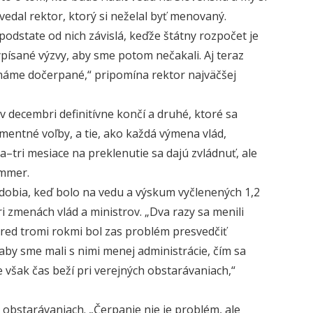
vedal rektor, ktorý si neželal byť menovaný.
podstate od nich závislá, keďže štátny rozpočet je
ypísané výzvy, aby sme potom nečakali. Aj teraz
áme dočerpané,“ pripomína rektor najväčšej
 decembri definitívne končí a druhé, ktoré sa
lamentné voľby, a tie, ako každá výmena vlád,
–tri mesiace na preklenutie sa dajú zvládnuť, ale
ammer.
dobia, keď bolo na vedu a výskum vyčlenených 1,2
 zmenách vlád a ministrov. „Dva razy sa menili
Pred tromi rokmi bol zas problém presvedčiť
 aby sme mali s nimi menej administrácie, čím sa
e však čas beží pri verejných obstarávaniach,“
 obstarávaniach. „Čerpanie nie je problém, ale