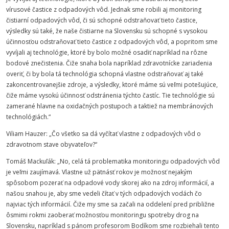
vírusové častice z odpadových vôd. Jednak sme robili aj monitoring
čistiarní odpadových vôd, či sú schopné odstraňovať tieto častice,
výsledky sú také, že naše čistiarne na Slovensku sú schopné s vysokou
účinnosťou odstraňovať tieto častice z odpadových vôd, a popritom sme
vyvíjali aj technológie, ktoré by bolo možné osadiť napríklad na rôzne
bodové znečistenia. Čiže snaha bola napríklad zdravotnícke zariadenia
overiť, či by bola tá technológia schopná vlastne odstraňovať aj také
zakoncentrovanejšie zdroje, a výsledky, ktoré máme sú veľmi potešujúce,
čiže máme vysokú účinnosť odstránenia týchto častíc. Tie technológie sú
zamerané hlavne na oxidačných postupoch a taktiež na membránových
technológiách.“
Viliam Hauzer: „Čo všetko sa dá vyčítať vlastne z odpadových vôd o
zdravotnom stave obyvateľov?“
Tomáš Mackuľák: „No, celá tá problematika monitoringu odpadových vôd
je veľmi zaujímavá. Vlastne už pätnásť rokov je možnosť nejakým
spôsobom pozerať na odpadové vody skorej ako na zdroj informácií, a
našou snahou je, aby sme vedeli čítať v tých odpadových vodách čo
najviac tých informácií. Čiže my sme sa začali na oddelení pred približne
ôsmimi rokmi zaoberať možnosťou monitoringu spotreby drog na
Slovensku, napríklad s pánom profesorom Bodíkom sme rozbiehali tento