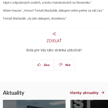
nájsť v odpadových vodách, a teda v kanalizáciách na Slovensku.“
Viliam Hauzer: „Hovorí Tomáš Mackuľák, ďakujem veľmi pekne za váš čas.“
Tomáš Mackuľák: „Aj vám ďakujem, dovidenia.“
ZDIEĽAŤ
Bola pre Vás táto stránka užitočná?
Áno
Nie
Aktuality
Všetky aktuality