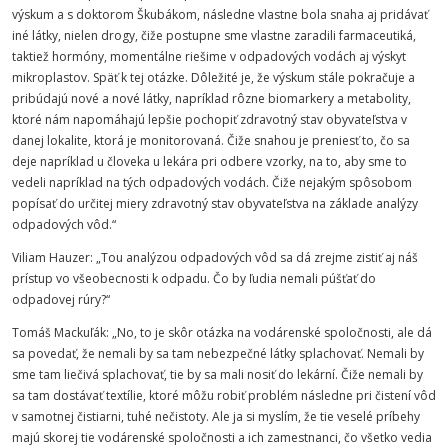
výskum a s doktorom Škubákom, následne vlastne bola snaha aj pridávať
iné látky, nielen drogy, čiže postupne sme vlastne zaradili farmaceutiká,
taktiež hormóny, momentálne riešime v odpadových vodách aj výskyt
mikroplastov. Späť k tej otázke. Dôležité je, že výskum stále pokračuje a
pribúdajú nové a nové látky, napríklad rôzne biomarkery a metabolity,
ktoré nám napomáhajú lepšie pochopiť zdravotný stav obyvateľstva v
danej lokalite, ktorá je monitorovaná. Čiže snahou je preniesť to, čo sa
deje napríklad u človeka u lekára pri odbere vzorky, na to, aby sme to
vedeli napríklad na tých odpadových vodách. Čiže nejakým spôsobom
popísať do určitej miery zdravotný stav obyvateľstva na základe analýzy
odpadových vôd.“
Viliam Hauzer: „Tou analýzou odpadových vôd sa dá zrejme zistiť aj náš
prístup vo všeobecnosti k odpadu. Čo by ľudia nemali púšťať do
odpadovej rúry?“
Tomáš Mackuľák: „No, to je skôr otázka na vodárenské spoločnosti, ale dá
sa povedať, že nemali by sa tam nebezpečné látky splachovať. Nemali by
sme tam liečivá splachovať, tie by sa mali nosiť do lekární. Čiže nemali by
sa tam dostávať textílie, ktoré môžu robiť problém následne pri čistení vôd
v samotnej čistiarni, tuhé nečistoty. Ale ja si myslím, že tie veselé príbehy
majú skorej tie vodárenské spoločnosti a ich zamestnanci, čo všetko vedia