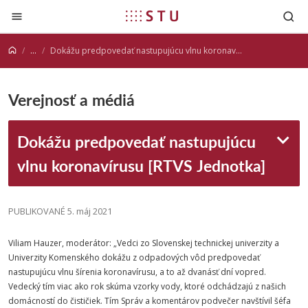
Prejsť na obsah
...
Dokážu predpovedať nastupujúcu vlnu koronavírusu [RTVS Jednotka]
Verejnosť a médiá
Dokážu predpovedať nastupujúcu
vlnu koronavírusu [RTVS Jednotka]
PUBLIKOVANÉ 5. máj 2021
Viliam Hauzer, moderátor: „Vedci zo
Slovenskej
technickej
univerzity
a
Univerzity Komenského dokážu z odpadových vôd predpovedať
nastupujúcu vlnu šírenia koronavírusu, a to až dvanásť dní vopred.
Vedecký tím viac ako rok skúma vzorky vody, ktoré odchádzajú z našich
domácností do čističiek. Tím Správ a komentárov podvečer navštívil šéfa