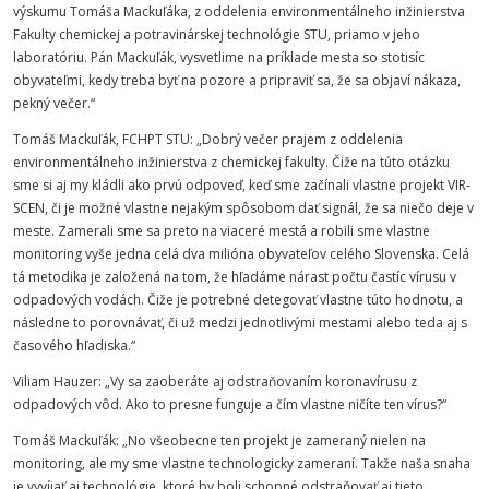
výskumu Tomáša Mackuľáka, z oddelenia environmentálneho inžinierstva
Fakulty
chemickej
a
potravinárskej
technológie
STU
, priamo v jeho
laboratóriu. Pán Mackuľák, vysvetlime na príklade mesta so stotisíc
obyvateľmi, kedy treba byť na pozore a pripraviť sa, že sa objaví nákaza,
pekný večer.“
Tomáš Mackuľák,
FCHPT
STU
: „Dobrý večer prajem z oddelenia
environmentálneho inžinierstva z chemickej fakulty. Čiže na túto otázku
sme si aj my kládli ako prvú odpoveď, keď sme začínali vlastne projekt VIR-
SCEN, či je možné vlastne nejakým spôsobom dať signál, že sa niečo deje v
meste. Zamerali sme sa preto na viaceré mestá a robili sme vlastne
monitoring vyše jedna celá dva milióna obyvateľov celého Slovenska. Celá
tá metodika je založená na tom, že hľadáme nárast počtu častíc vírusu v
odpadových vodách. Čiže je potrebné detegovať vlastne túto hodnotu, a
následne to porovnávať, či už medzi jednotlivými mestami alebo teda aj s
časového hľadiska.“
Viliam Hauzer: „Vy sa zaoberáte aj odstraňovaním koronavírusu z
odpadových vôd. Ako to presne funguje a čím vlastne ničíte ten vírus?“
Tomáš Mackuľák: „No všeobecne ten projekt je zameraný nielen na
monitoring, ale my sme vlastne technologicky zameraní. Takže naša snaha
je vyvíjať aj technológie, ktoré by boli schopné odstraňovať aj tieto