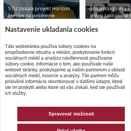
STU získala projekt Horizon
Študentský tím z 
Europe na posilnenie
jediný zastupoval 
výskumu AI v oftalmol...
Južnej Kórei
Nastavenie ukladania cookies
Publikované 31.07.2026
Publikované 27.07.20
Táto webstránka používa súbory cookies na
prispôsobenie obsahu a reklám, poskytovanie funkcií
sociálnych médií a analýzu návštevnosti používame
súbory cookie. Informácie o tom, ako používate naše
webové stránky, poskytujeme aj našim partnerom v oblasti
SPÄŤ NA VRCH
sociálnych médií, inzercie a analýzy. Títo partneri môžu
príslušné informácie skombinovať s ďalšími údajmi, ktoré
ste im poskytli alebo ktoré od vás získali, keď ste používali
ich služby.
Spravovať možnosti
Prijať všetko