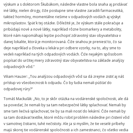
výskum a s doktorom Škubákom, následne vlastne bola snaha aj pridávať
iné látky, nielen drogy, čiže postupne sme vlastne zaradili farmaceutiká,
taktiež hormóny, momentálne riešime v odpadových vodách aj výskyt
mikroplastov. Späť k tej otázke. Dôležité je, že výskum stále pokračuje a
pribúdajú nové a nové látky, napríklad rôzne biomarkery a metabolity,
ktoré nám napomáhajú lepšie pochopiť zdravotný stav obyvateľstva v
danej lokalite, ktorá je monitorovaná. Čiže snahou je preniesť to, čo sa
deje napríklad u človeka u lekára pri odbere vzorky, na to, aby sme to
vedeli napríklad na tých odpadových vodách. Čiže nejakým spôsobom
popísať do určitej miery zdravotný stav obyvateľstva na základe analýzy
odpadových vôd.“
Viliam Hauzer: „Tou analýzou odpadových vôd sa dá zrejme zistiť aj náš
prístup vo všeobecnosti k odpadu. Čo by ľudia nemali púšťať do
odpadovej rúry?“
Tomáš Mackuľák: „No, to je skôr otázka na vodárenské spoločnosti, ale dá
sa povedať, že nemali by sa tam nebezpečné látky splachovať. Nemali by
sme tam liečivá splachovať, tie by sa mali nosiť do lekární. Čiže nemali by
sa tam dostávať textílie, ktoré môžu robiť problém následne pri čistení vôd
v samotnej čistiarni, tuhé nečistoty. Ale ja si myslím, že tie veselé príbehy
majú skorej tie vodárenské spoločnosti a ich zamestnanci, čo všetko vedia