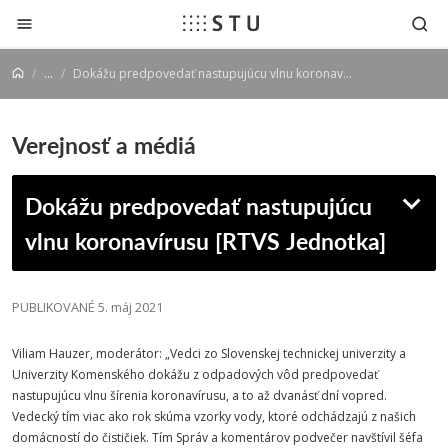
Prejsť na obsah
...
Dokážu predpovedať nastupujúcu vlnu koronavírusu [RTVS Jednotka]
Verejnosť a médiá
Dokážu predpovedať nastupujúcu
vlnu koronavírusu [RTVS Jednotka]
PUBLIKOVANÉ 5. máj 2021
Viliam Hauzer, moderátor: „Vedci zo
Slovenskej
technickej
univerzity
a
Univerzity Komenského dokážu z odpadových vôd predpovedať
nastupujúcu vlnu šírenia koronavírusu, a to až dvanásť dní vopred.
Vedecký tím viac ako rok skúma vzorky vody, ktoré odchádzajú z našich
domácností do čističiek. Tím Správ a komentárov podvečer navštívil šéfa