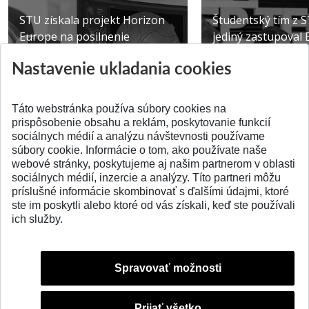
STU získala projekt Horizon
Študentský tím z 
Europe na posilnenie
jediný zastupoval 
výskumu AI v oftalmol...
Južnej Kórei
Nastavenie ukladania cookies
Publikované 31.07.2026
Publikované 27.07.20
Táto webstránka používa súbory cookies na
prispôsobenie obsahu a reklám, poskytovanie funkcií
sociálnych médií a analýzu návštevnosti používame
súbory cookie. Informácie o tom, ako používate naše
webové stránky, poskytujeme aj našim partnerom v oblasti
SPÄŤ NA VRCH
sociálnych médií, inzercie a analýzy. Títo partneri môžu
príslušné informácie skombinovať s ďalšími údajmi, ktoré
ste im poskytli alebo ktoré od vás získali, keď ste používali
ich služby.
Spravovať možnosti
Prijať všetko