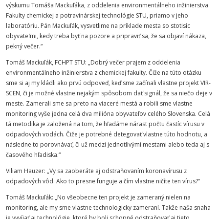
výskumu Tomáša Mackuľáka, z oddelenia environmentálneho inžinierstva
Fakulty
chemickej
a
potravinárskej
technológie
STU
, priamo v jeho
laboratóriu. Pán Mackuľák, vysvetlime na príklade mesta so stotisíc
obyvateľmi, kedy treba byť na pozore a pripraviť sa, že sa objaví nákaza,
pekný večer.“
Tomáš Mackuľák,
FCHPT
STU
: „Dobrý večer prajem z oddelenia
environmentálneho inžinierstva z chemickej fakulty. Čiže na túto otázku
sme si aj my kládli ako prvú odpoveď, keď sme začínali vlastne projekt VIR-
SCEN, či je možné vlastne nejakým spôsobom dať signál, že sa niečo deje v
meste. Zamerali sme sa preto na viaceré mestá a robili sme vlastne
monitoring vyše jedna celá dva milióna obyvateľov celého Slovenska. Celá
tá metodika je založená na tom, že hľadáme nárast počtu častíc vírusu v
odpadových vodách. Čiže je potrebné detegovať vlastne túto hodnotu, a
následne to porovnávať, či už medzi jednotlivými mestami alebo teda aj s
časového hľadiska.“
Viliam Hauzer: „Vy sa zaoberáte aj odstraňovaním koronavírusu z
odpadových vôd. Ako to presne funguje a čím vlastne ničíte ten vírus?“
Tomáš Mackuľák: „No všeobecne ten projekt je zameraný nielen na
monitoring, ale my sme vlastne technologicky zameraní. Takže naša snaha
je vyvíjať aj technológie, ktoré by boli schopné odstraňovať aj tieto