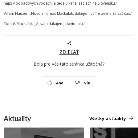
nájsť v odpadových vodách, a teda v kanalizáciách na Slovensku.“
Viliam Hauzer: „Hovorí Tomáš Mackuľák, ďakujem veľmi pekne za váš čas.“
Tomáš Mackuľák: „Aj vám ďakujem, dovidenia.“
ZDIEĽAŤ
Bola pre Vás táto stránka užitočná?
Áno
Nie
Aktuality
Všetky aktuality