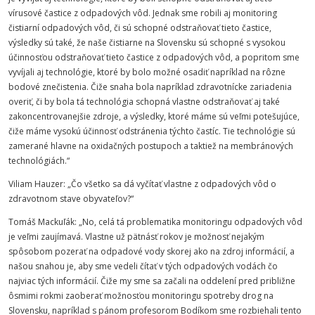
vírusové častice z odpadových vôd. Jednak sme robili aj monitoring
čistiarní odpadových vôd, či sú schopné odstraňovať tieto častice,
výsledky sú také, že naše čistiarne na Slovensku sú schopné s vysokou
účinnosťou odstraňovať tieto častice z odpadových vôd, a popritom sme
vyvíjali aj technológie, ktoré by bolo možné osadiť napríklad na rôzne
bodové znečistenia. Čiže snaha bola napríklad zdravotnícke zariadenia
overiť, či by bola tá technológia schopná vlastne odstraňovať aj také
zakoncentrovanejšie zdroje, a výsledky, ktoré máme sú veľmi potešujúce,
čiže máme vysokú účinnosť odstránenia týchto častíc. Tie technológie sú
zamerané hlavne na oxidačných postupoch a taktiež na membránových
technológiách.“
Viliam Hauzer: „Čo všetko sa dá vyčítať vlastne z odpadových vôd o
zdravotnom stave obyvateľov?“
Tomáš Mackuľák: „No, celá tá problematika monitoringu odpadových vôd
je veľmi zaujímavá. Vlastne už pätnásť rokov je možnosť nejakým
spôsobom pozerať na odpadové vody skorej ako na zdroj informácií, a
našou snahou je, aby sme vedeli čítať v tých odpadových vodách čo
najviac tých informácií. Čiže my sme sa začali na oddelení pred približne
ôsmimi rokmi zaoberať možnosťou monitoringu spotreby drog na
Slovensku, napríklad s pánom profesorom Bodíkom sme rozbiehali tento