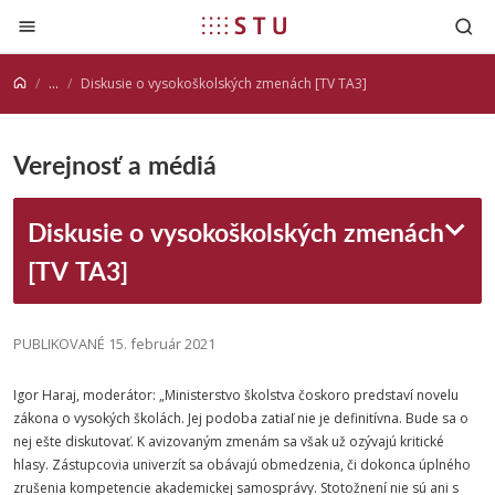
Prejsť na obsah
...
Diskusie o vysokoškolských zmenách [TV TA3]
Verejnosť a médiá
Diskusie o vysokoškolských zmenách
[TV TA3]
PUBLIKOVANÉ 15. február 2021
Igor Haraj, moderátor: „
Ministerstvo
školstva
čoskoro predstaví novelu
zákona o vysokých školách. Jej podoba zatiaľ nie je definitívna. Bude sa o
nej ešte diskutovať. K avizovaným zmenám sa však už ozývajú kritické
hlasy. Zástupcovia univerzít sa obávajú obmedzenia, či dokonca úplného
zrušenia kompetencie akademickej samosprávy. Stotožnení nie sú ani s