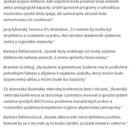
spolupracujúce inštitúcie, kde vzájomne budú používať svoje vedecké
alebo pedagogické kapacity, urobiť spoločné programy a nahradila ju
možnosťou vysoké školy spájať, ale samozrejme zároveň teda
nemožnosťou ich rozdeľovať.“
Juraj Rybanský, hovorca
STU
Bratislava: „To riešenie by mohla byť
stratifikácia a rozdelenie na jedno, dve národné akademické výskumné
centrá a regionálne univerzity.“
Barbara Štefanovičová: „Vysoké školy očakávajú od novely zvýšenie
efektívnosti riadenia univerzít, či zmenu spôsobu financovania.“
Branislav Gröhling: „My budeme argumentovať, budeme mať to podložené
jednotlivými faktami a dôjdeme k nejakému výsledku, ktorý možno bude
stopercentný súhlas a možno bude iba čiastočný.“
Zo stanoviska Slovenskej rektorskej konferencie (text v obraze): „Slovenská
rektorská konferencia sa stotožňuje s potrebou inovovať a spružniť systém
riadenia vysokých škôl formou posilnenia manažérskych prvkov a
rozumného vyváženia kompetencie orgánov akademickej samosprávy.“
Barbara Štefanovičová: „Novela zákona ešte nemá definitívnu podobu.
Rokovať by sa o nej malo aj na budúci týždeň, za účasti ministra i rektorov.“