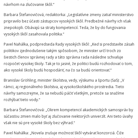
návrhom na zlučovanie škôl.“
Barbara Štefanovičová, redaktorka: „Legislatívne zmeny zatiaľ ministerstvo
pripravilo bez účasti zástupcov vysokých škôl. Predbežné návrhy ich však
znepokojili. Obávajú sa straty kompetencií. Teda, že by do fungovania
vysokých škôl zasahovala politika.“
Pavel Nahálka, podpredseda Rady vysokých škôl: „Keď si predstavíte zásah
politikov zjednodušenie takým spôsobom, že minister určí troch zo
šiestich členov správnej rady a táto správna rada následne schvaľuje
rozpočet vysokej školy. Tak je to jasné, že politici budú rozhodovať o tom,
ako vysoké školy budú hospodáriť, na čo sa budú orientovať.“
Branislav Gröhling, minister
školstva
, vedy, výskumu a športu (SaS): „V
rámci, aj regionálneho
školstva
, aj
vysokoškolského
prostredia. Tieto
návrhy samozrejme, že sa nebudú páčiť všetkým, pretože sa snažíme
rozhýbať tieto vody.“
Barbara Štefanovičová: „Okrem kompetencií akademických samospráv by
súčasťou zmien malo byť aj zlučovanie niektorých univerzít. Ani tieto úvahy
však nie sú pre vysoké školy bez výhrad.“
Pavel Nahálka: „Novela zrušuje možnosť škôl vytvárať konzorciá. Čiže