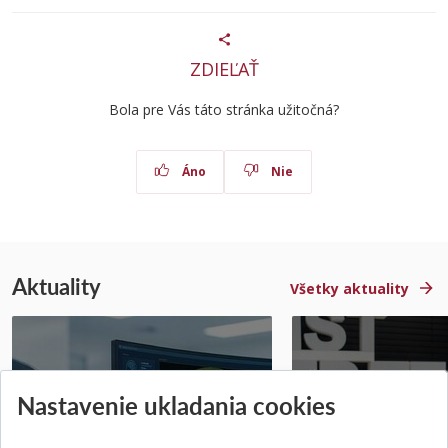
ZDIEĽAŤ
Bola pre Vás táto stránka užitočná?
Áno
Nie
Aktuality
Všetky aktuality
STU získala projekt Horizon
Študentský tím z 
Nastavenie ukladania cookies
Europe na posilnenie
jediný zastupoval 
výskumu AI v oftalmol...
Južnej Kórei