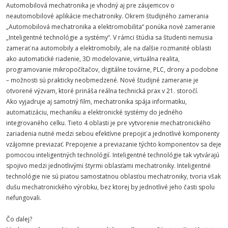
Automobilová mechatronika je vhodný aj pre záujemcov o
neautomobilové aplikácie mechatroniky. Okrem študijného zamerania
„Automobilová mechatronika a elektromobilita“ ponúka nové zameranie
„Inteligentné technológie a systémy“. V rámci štúdia sa študenti nemusia
zamerať na automobily a elektromobily, ale na ďalšie rozmanité oblasti
ako automatické riadenie, 3D modelovanie, virtuálna realita,
programovanie mikropočítačov, digitálne továrne, PLC, drony a podobne
– možnosti sú prakticky neobmedzené. Nové študijné zameranie je
otvorené výzvam, ktoré prináša reálna technická prax v 21. storočí.
Ako vyjadruje aj samotný film, mechatronika spája informatiku,
automatizáciu, mechaniku a elektronické systémy do jedného
integrovaného celku. Tieto 4 oblasti je pre vytvorenie mechatronického
zariadenia nutné medzi sebou efektívne prepojiť a jednotlivé komponenty
vzájomne previazať. Prepojenie a previazanie týchto komponentov sa deje
pomocou inteligentných technológií. Inteligentné technológie tak vytvárajú
spojivo medzi jednotlivými štyrmi oblasťami mechatroniky. Inteligentné
technológie nie sú piatou samostatnou oblasťou mechatroniky, tvoria však
dušu mechatronického výrobku, bez ktorej by jednotlivé jeho časti spolu
nefungovali.
Čo ďalej?