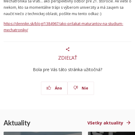
Mechatronika sa vráti… ako perspektívny odbor pre 21. storočie. Ak viete o
niekom, kto sa momentálne trápi s výberom univerzity a má zaujem sa
naučiť niečo z technickej oblasti, pošlite mu tento odkaz :)
https://dennikn.sk/blog/1384967/ako-prilakat-maturantov-na-studium-
mechatroniky/
ZDIEĽAŤ
Bola pre Vás táto stránka užitočná?
Áno
Nie
Aktuality
Všetky aktuality