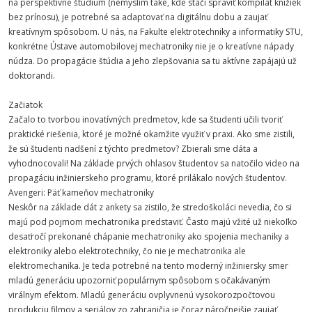
na perspektívne štúdium (nemyslím také, kde stačí spraviť kompilát knižiek
bez prínosu), je potrebné sa adaptovať na digitálnu dobu a zaujať
kreatívnym spôsobom. U nás, na Fakulte elektrotechniky a informatiky STU,
konkrétne Ústave automobilovej mechatroniky nie je o kreatívne nápady
núdza. Do propagácie štúdia a jeho zlepšovania sa tu aktívne zapájajú už
doktorandi.
Začiatok
Začalo to tvorbou inovatívných predmetov, kde sa študenti učili tvoriť
praktické riešenia, ktoré je možné okamžite využiť v praxi. Ako sme zistili,
že sú študenti nadšení z týchto predmetov? Zbierali sme dáta a
vyhodnocovali! Na základe prvých ohlasov študentov sa natočilo video na
propagáciu inžinierskeho programu, ktoré prilákalo nových študentov.
Avengeri: Päť kameňov mechatroniky
Neskôr na základe dát z ankety sa zistilo, že stredoškoláci nevedia, čo si
majú pod pojmom mechatronika predstaviť. Často majú vžité už niekoľko
desaťročí prekonané chápanie mechatroniky ako spojenia mechaniky a
elektroniky alebo elektrotechniky, čo nie je mechatronika ale
elektromechanika. Je teda potrebné na tento moderný inžiniersky smer
mladú generáciu upozorniť populárnym spôsobom s očakávaným
virálnym efektom. Mladú generáciu ovplyvnenú vysokorozpočtovou
produkciu filmov a seriálov zo zahraničia je čoraz náročnejšie zaujať