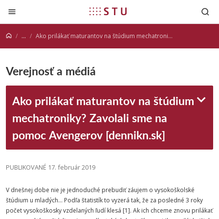
Prejsť na obsah
...
Ako prilákať maturantov na štúdium mechatroniky? Zavolali sme na pomoc Avengerov [dennikn.sk]
Verejnosť a médiá
Ako prilákať maturantov na štúdium
mechatroniky? Zavolali sme na
pomoc Avengerov [dennikn.sk]
PUBLIKOVANÉ 17. február 2019
V dnešnej dobe nie je jednoduché prebudiť záujem o vysokoškolské
štúdium u mladých… Podľa štatistík to vyzerá tak, že za posledné 3 roky
počet vysokoškosky vzdelaných ľudí klesá [1]. Ak ich chceme znovu prilákať