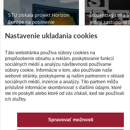
STU získala projekt Horizon
Študentský tím z 
Europe na posilnenie
jediný zastupoval 
výskumu AI v oftalmol...
Južnej Kórei
Nastavenie ukladania cookies
Publikované 31.07.2026
Publikované 27.07.20
Táto webstránka používa súbory cookies na
prispôsobenie obsahu a reklám, poskytovanie funkcií
sociálnych médií a analýzu návštevnosti používame
súbory cookie. Informácie o tom, ako používate naše
webové stránky, poskytujeme aj našim partnerom v oblasti
SPÄŤ NA VRCH
sociálnych médií, inzercie a analýzy. Títo partneri môžu
príslušné informácie skombinovať s ďalšími údajmi, ktoré
ste im poskytli alebo ktoré od vás získali, keď ste používali
ich služby.
Spravovať možnosti