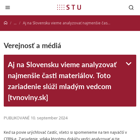
Prejsť na obsah
...
Aj na Slovensku vieme analyzovať najmenšie časti materiálov. Toto zariadenie slúži mladým vedcom [tvnoviny.sk]
Verejnosť a médiá
Aj na Slovensku vieme analyzovať
najmenšie časti materiálov. Toto
zariadenie slúži mladým vedcom
[tvnoviny.sk]
PUBLIKOVANÉ 10. september 2024
Keď sa povie urýchľovač častíc, všetci si spomenieme na ten najväčší v
CERN-e. Zariadenie, vďaka ktorému dokážu vedci analyzovať aj tie