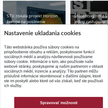
STU získala projekt Horizon
Študentský tím z 
Europe na posilnenie
jediný zastupoval 
výskumu AI v oftalmol...
Južnej Kórei
Nastavenie ukladania cookies
Publikované 31.07.2026
Publikované 27.07.20
Táto webstránka používa súbory cookies na
prispôsobenie obsahu a reklám, poskytovanie funkcií
sociálnych médií a analýzu návštevnosti používame
súbory cookie. Informácie o tom, ako používate naše
webové stránky, poskytujeme aj našim partnerom v oblasti
SPÄŤ NA VRCH
sociálnych médií, inzercie a analýzy. Títo partneri môžu
príslušné informácie skombinovať s ďalšími údajmi, ktoré
ste im poskytli alebo ktoré od vás získali, keď ste používali
ich služby.
Spravovať možnosti