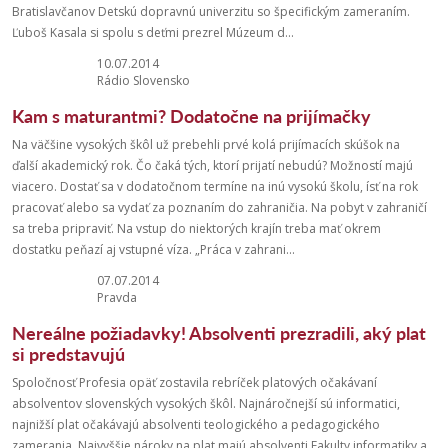
Bratislavčanov Detskú dopravnú univerzitu so špecifickým zameraním.
Ľuboš Kasala si spolu s deťmi prezrel Múzeum d...
10.07.2014
Rádio Slovensko
Kam s maturantmi? Dodatočne na prijímačky
Na väčšine vysokých škôl už prebehli prvé kolá prijímacích skúšok na
ďalší akademický rok. Čo čaká tých, ktorí prijatí nebudú? Možností majú
viacero. Dostať sa v dodatočnom termíne na inú vysokú školu, ísť na rok
pracovať alebo sa vydať za poznaním do zahraničia. Na pobyt v zahraničí
sa treba pripraviť. Na vstup do niektorých krajín treba mať okrem
dostatku peňazí aj vstupné víza. „Práca v zahrani...
07.07.2014
Pravda
Nereálne požiadavky! Absolventi prezradili, aký plat
si predstavujú
Spoločnosť Profesia opäť zostavila rebríček platových očakávaní
absolventov slovenských vysokých škôl. Najnáročnejší sú informatici,
najnižší plat očakávajú absolventi teologického a pedagogického
zamerania. Najvyššie nároky na plat majú absolventi Fakulty informatiky a