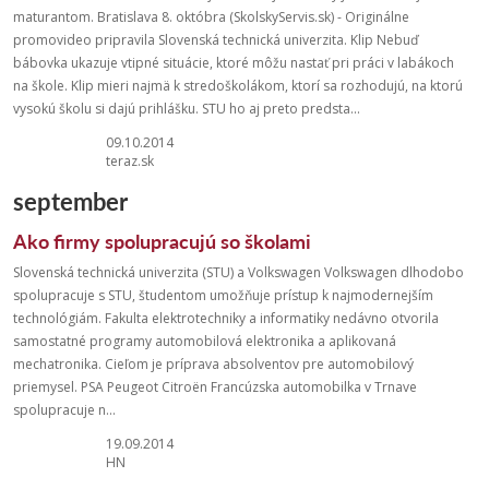
maturantom. Bratislava 8. októbra (SkolskyServis.sk) - Originálne
promovideo pripravila Slovenská technická univerzita. Klip Nebuď
bábovka ukazuje vtipné situácie, ktoré môžu nastať pri práci v labákoch
na škole. Klip mieri najmä k stredoškolákom, ktorí sa rozhodujú, na ktorú
vysokú školu si dajú prihlášku. STU ho aj preto predsta...
09.10.2014
teraz.sk
september
Ako firmy spolupracujú so školami
Slovenská technická univerzita (STU) a Volkswagen Volkswagen dlhodobo
spolupracuje s STU, študentom umožňuje prístup k najmodernejším
technológiám. Fakulta elektrotechniky a informatiky nedávno otvorila
samostatné programy automobilová elektronika a aplikovaná
mechatronika. Cieľom je príprava absolventov pre automobilový
priemysel. PSA Peugeot Citroën Francúzska automobilka v Trnave
spolupracuje n...
19.09.2014
HN