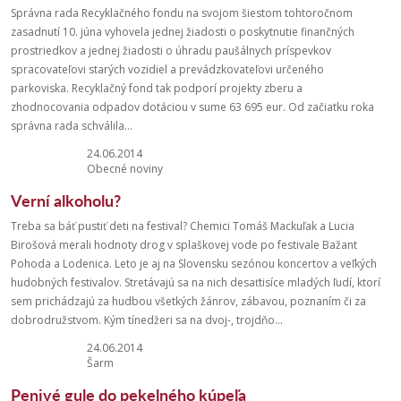
Správna rada Recyklačného fondu na svojom šiestom tohtoročnom
zasadnutí 10. júna vyhovela jednej žiadosti o poskytnutie finančných
prostriedkov a jednej žiadosti o úhradu paušálnych príspevkov
spracovateľovi starých vozidiel a prevádzkovateľovi určeného
parkoviska. Recyklačný fond tak podporí projekty zberu a
zhodnocovania odpadov dotáciou v sume 63 695 eur. Od začiatku roka
správna rada schválila...
24.06.2014
Obecné noviny
Verní alkoholu?
Treba sa báť pustiť deti na festival? Chemici Tomáš Mackuľak a Lucia
Birošová merali hodnoty drog v splaškovej vode po festivale Bažant
Pohoda a Lodenica. Leto je aj na Slovensku sezónou koncertov a veľkých
hudobných festivalov. Stretávajú sa na nich desaťtisíce mladých ľudí, ktorí
sem prichádzajú za hudbou všetkých žánrov, zábavou, poznaním či za
dobrodružstvom. Kým tínedžeri sa na dvoj-, trojdňo...
24.06.2014
Šarm
Penivé gule do pekelného kúpeľa