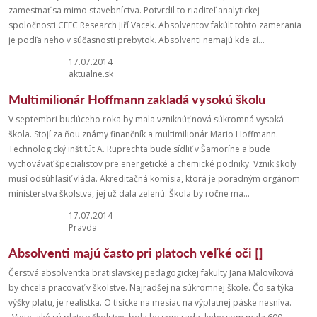
zamestnať sa mimo stavebníctva. Potvrdil to riaditeľ analytickej
spoločnosti CEEC Research Jiří Vacek. Absolventov fakúlt tohto zamerania
je podľa neho v súčasnosti prebytok. Absolventi nemajú kde zí...
17.07.2014
aktualne.sk
Multimilionár Hoffmann zakladá vysokú školu
V septembri budúceho roka by mala vzniknúť nová súkromná vysoká
škola. Stojí za ňou známy finančník a multimilionár Mario Hoffmann.
Technologický inštitút A. Ruprechta bude sídliť v Šamoríne a bude
vychovávať špecialistov pre energetické a chemické podniky. Vznik školy
musí odsúhlasiť vláda. Akreditačná komisia, ktorá je poradným orgánom
ministerstva školstva, jej už dala zelenú. Škola by ročne ma...
17.07.2014
Pravda
Absolventi majú často pri platoch veľké oči []
Čerstvá absolventka bratislavskej pedagogickej fakulty Jana Malovíková
by chcela pracovať v školstve. Najradšej na súkromnej škole. Čo sa týka
výšky platu, je realistka. O tisícke na mesiac na výplatnej páske nesníva.