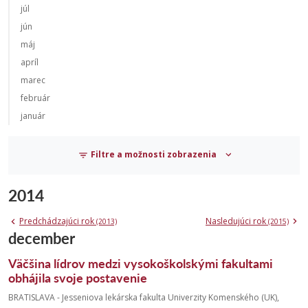
júl
jún
máj
apríl
marec
február
január
Filtre a možnosti zobrazenia
2014
Predchádzajúci rok
Nasledujúci rok
(2013)
(2015)
december
Väčšina lídrov medzi vysokoškolskými fakultami
obhájila svoje postavenie
BRATISLAVA - Jesseniova lekárska fakulta Univerzity Komenského (UK),