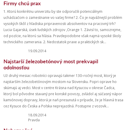
Firmy chcú prax
1. Ktorú konkrétnu univerzitu by ste odporučili potenciálnym
uchádzačom o zamestnanie vo vašej firme? 2. Čo je najvážnejší problém
vysokých škôl z hľadiska pripravenosti absolventov na pracovný trh?
Lucia Gajarská, úsek ľudských zdrojov ,Orange 1. Závisí to, samozrejme,
od pozície, na ktorú sa hlásia. Pravdepodobne však najmä vysoké školy
technického zamerania. 2. Nedostatok praxe a praktických sk...
19.09.2014
Najstarší železobetónový most prekvapil
odolnosťou
Už druhý mesiac robotníci opravujú takmer 130–ročný most, ktorý je
najstarším železobetónovým mostom na Slovensku. Popri oprave ho
skúmajú aj vedci. Most v centre Krásna nad Kysucou v okrese Čadca,
ktorý bol pôvodne stavaný pre konské povozy, zvládol aj súčasný nápor
kamiónovej dopravy, ktorá je naň presunutá v prípade, že je hlavná trasa
cez Kysuce do Česka a Poľska neprejazdná. Postupne z vozovk...
18.09.2014
Pravda