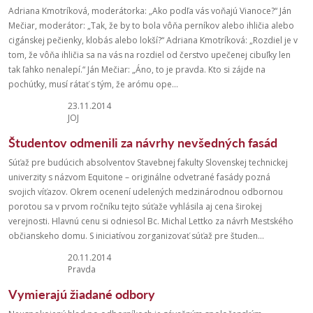
Adriana Kmotríková, moderátorka: „Ako podľa vás voňajú Vianoce?“ Ján
Mečiar, moderátor: „Tak, že by to bola vôňa perníkov alebo ihličia alebo
cigánskej pečienky, klobás alebo lokší?“ Adriana Kmotríková: „Rozdiel je v
tom, že vôňa ihličia sa na vás na rozdiel od čerstvo upečenej cibuľky len
tak ľahko nenalepí.“ Ján Mečiar: „Áno, to je pravda. Kto si zájde na
pochúťky, musí rátať s tým, že arómu ope...
23.11.2014
JOJ
Študentov odmenili za návrhy nevšedných fasád
Súťaž pre budúcich absolventov Stavebnej fakulty Slovenskej technickej
univerzity s názvom Equitone – originálne odvetrané fasády pozná
svojich víťazov. Okrem ocenení udelených medzinárodnou odbornou
porotou sa v prvom ročníku tejto súťaže vyhlásila aj cena širokej
verejnosti. Hlavnú cenu si odniesol Bc. Michal Lettko za návrh Mestského
občianskeho domu. S iniciatívou zorganizovať súťaž pre študen...
20.11.2014
Pravda
Vymierajú žiadané odbory