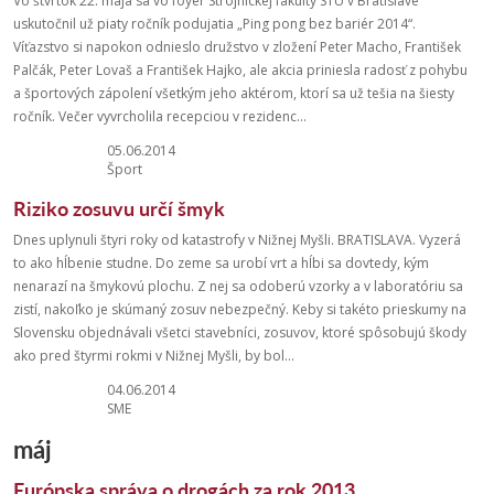
Vo štvrtok 22. mája sa vo foyer Strojníckej fakulty STU v Bratislave
uskutočnil už piaty ročník podujatia „Ping pong bez bariér 2014“.
Víťazstvo si napokon odnieslo družstvo v zložení Peter Macho, František
Palčák, Peter Lovaš a František Hajko, ale akcia priniesla radosť z pohybu
a športových zápolení všetkým jeho aktérom, ktorí sa už tešia na šiesty
ročník. Večer vyvrcholila recepciou v rezidenc...
05.06.2014
Šport
Riziko zosuvu určí šmyk
Dnes uplynuli štyri roky od katastrofy v Nižnej Myšli. BRATISLAVA. Vyzerá
to ako hĺbenie studne. Do zeme sa urobí vrt a hĺbi sa dovtedy, kým
nenarazí na šmykovú plochu. Z nej sa odoberú vzorky a v laboratóriu sa
zistí, nakoľko je skúmaný zosuv nebezpečný. Keby si takéto prieskumy na
Slovensku objednávali všetci stavebníci, zosuvov, ktoré spôsobujú škody
ako pred štyrmi rokmi v Nižnej Myšli, by bol...
04.06.2014
SME
máj
Európska správa o drogách za rok 2013