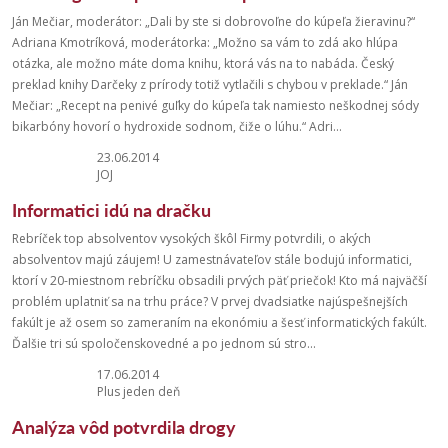
Ján Mečiar, moderátor: „Dali by ste si dobrovoľne do kúpeľa žieravinu?“
Adriana Kmotríková, moderátorka: „Možno sa vám to zdá ako hlúpa
otázka, ale možno máte doma knihu, ktorá vás na to nabáda. Český
preklad knihy Darčeky z prírody totiž vytlačili s chybou v preklade.“ Ján
Mečiar: „Recept na penivé guľky do kúpeľa tak namiesto neškodnej sódy
bikarbóny hovorí o hydroxide sodnom, čiže o lúhu.“ Adri...
23.06.2014
JOJ
Informatici idú na dračku
Rebríček top absolventov vysokých škôl Firmy potvrdili, o akých
absolventov majú záujem! U zamestnávateľov stále bodujú informatici,
ktorí v 20-miestnom rebríčku obsadili prvých päť priečok! Kto má najväčší
problém uplatniť sa na trhu práce? V prvej dvadsiatke najúspešnejších
fakúlt je až osem so zameraním na ekonómiu a šesť informatických fakúlt.
Ďalšie tri sú spoločenskovedné a po jednom sú stro...
17.06.2014
Plus jeden deň
Analýza vôd potvrdila drogy