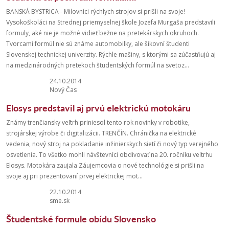
BANSKÁ BYSTRICA - Milovníci rýchlych strojov si prišli na svoje!
Vysokoškoláci na Strednej priemyselnej škole Jozefa Murgaša predstavili
formuly, aké nie je možné vidieť bežne na pretekárskych okruhoch.
Tvorcami formúl nie sú známe automobilky, ale šikovní študenti
Slovenskej technickej univerzity. Rýchle mašiny, s ktorými sa zúčastňujú aj
na medzinárodných pretekoch študentských formúl na svetoz...
24.10.2014
Nový Čas
Elosys predstavil aj prvú elektrickú motokáru
Známy trenčiansky veľtrh priniesol tento rok novinky v robotike,
strojárskej výrobe či digitalizácii. TRENČÍN. Chránička na elektrické
vedenia, nový stroj na pokladanie inžinierskych sietí či nový typ verejného
osvetlenia. To všetko mohli návštevníci obdivovať na 20. ročníku veľtrhu
Elosys. Motokára zaujala Záujemcovia o nové technológie si prišli na
svoje aj pri prezentovaní prvej elektrickej mot...
22.10.2014
sme.sk
Študentské formule obídu Slovensko