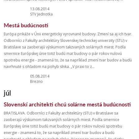
13.08.2014
STV Jednotka
Mestá budúcnosti
Európa prikáže v Únii energeticky vyrovnané budovy. Zmení sa aj ich tvar.
Odborníci z Fakulty architektúry Slovenskej technickej univerzity (STU) v
Bratislave sa zaoberajú výskumom takzvaných solárnych miest. Podľa
smernice Európskej únie totiž budú mať budovy o pár rokov nulovú
spotrebu energie - znamená to, že sa napríklad zmení tvar budov a budú
navrhnuté s ohľadom na pohyb slnka. „V praxi to z...
05.08.2014
Brezno
júl
Slovenskí architekti chcú solárne mestá budúcnosti
BRATISLAVA. Odborníci z Fakulty architektúry (STU) v Bratislave sa
zaoberajú výskumom takzvaných solárnych miest. Podľa smernice
Európskej únie totiž budú mať budovy o pár rokov nulovú spotrebu
energie - znamená to, že sa napríklad zmení tvar budov a budú