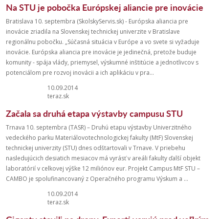
Na STU je pobočka Európskej aliancie pre inovácie
Bratislava 10. septembra (SkolskyServis.sk) - Európska aliancia pre
inovácie zriadila na Slovenskej technickej univerzite v Bratislave
regionálnu pobočku. „Súčasná situácia v Európe a vo svete si vyžaduje
inovácie. Európska aliancia pre inovácie je jedinečná, pretože buduje
komunity - spája vlády, priemysel, výskumné inštitúcie a jednotlivcov s
potenciálom pre rozvoj inovácii a ich aplikáciu v pra...
10.09.2014
teraz.sk
Začala sa druhá etapa výstavby campusu STU
Trnava 10. septembra (TASR) – Druhú etapu výstavby Univerzitného
vedeckého parku Materiálovotechnologickej fakulty (MtF) Slovenskej
technickej univerzity (STU) dnes odštartovali v Trnave. V priebehu
nasledujúcich desiatich mesiacov má vyrásť v areáli fakulty ďalší objekt
laboratórií v celkovej výške 12 miliónov eur. Projekt Campus MtF STU –
CAMBO je spolufinancovaný z Operačného programu Výskum a ...
10.09.2014
teraz.sk