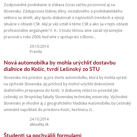
Zodpovedné podnikanie si získava čoraz väčšiu pozornosť aj na
Slovensku. Zástupcovia štátnej sféry, neziskového a podnikateľského
sektora sa stretli, aby spolu diskutovali o najnovších trendoch a vývoji
situácie v oblasti CSR. Aký je váš vzťah k téme CSR a ako sa v tejto oblasti
profesionálne angažujete? F. K.: S touto témou sme začali výraznejšie
pracovať v roku 2009, keď sme v spolupráci s Ekono...
29.10.2014
Pravda
Nová automobilka by mohla urýchliť dostavbu
diaľnice do Košíc, tvrdí Lešinský zo STU
Slovensko má priestor aj pre štvrtú automobilku, ktorá by mohla vyrásť
na východe Slovenska. Jej príchod by mohol urýchliť dokončenie
diaľničného prepojenia do Košíc. V diskusnej relácii to povedal Ján
Lešinský zo Strojníckej fakulty Slovenskej technickej univerzity. Východné
Slovensko je vhodné aj z geografického hľadiska Automobilku by Lešinský
umiestnil napríklad do priestoru Košíc, Kechnecu či...
24.10.2014
aktuality.sk
Študenti sa pochválili formulami