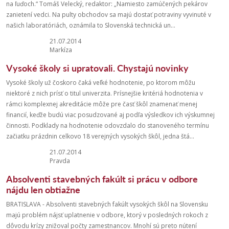
na ľuďoch.“ Tomáš Velecký, redaktor: „Namiesto zamúčených pekárov
zanietení vedci. Na pulty obchodov sa majú dostať potraviny vyvinuté v
našich laboratóriách, oznámila to Slovenská technická un...
21.07.2014
Markíza
Vysoké školy si upratovali. Chystajú novinky
Vysoké školy už čoskoro čaká veľké hodnotenie, po ktorom môžu
niektoré z nich prísť o titul univerzita. Prísnejšie kritériá hodnotenia v
rámci komplexnej akreditácie môže pre časť škôl znamenať menej
financií, keďže budú viac posudzované aj podľa výsledkov ich výskumnej
činnosti. Podklady na hodnotenie odovzdalo do stanoveného termínu
začiatku prázdnin celkovo 18 verejných vysokých škôl, jedna štá...
21.07.2014
Pravda
Absolventi stavebných fakúlt si prácu v odbore
nájdu len obtiažne
BRATISLAVA - Absolventi stavebných fakúlt vysokých škôl na Slovensku
majú problém nájsť uplatnenie v odbore, ktorý v posledných rokoch z
dôvodu krízy znižoval počty zamestnancov. Mnohí sú preto nútení