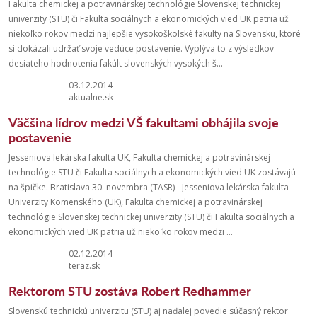
Fakulta chemickej a potravinárskej technológie Slovenskej technickej
univerzity (STU) či Fakulta sociálnych a ekonomických vied UK patria už
niekoľko rokov medzi najlepšie vysokoškolské fakulty na Slovensku, ktoré
si dokázali udržať svoje vedúce postavenie. Vyplýva to z výsledkov
desiateho hodnotenia fakúlt slovenských vysokých š...
03.12.2014
aktualne.sk
Väčšina lídrov medzi VŠ fakultami obhájila svoje
postavenie
Jesseniova lekárska fakulta UK, Fakulta chemickej a potravinárskej
technológie STU či Fakulta sociálnych a ekonomických vied UK zostávajú
na špičke. Bratislava 30. novembra (TASR) - Jesseniova lekárska fakulta
Univerzity Komenského (UK), Fakulta chemickej a potravinárskej
technológie Slovenskej technickej univerzity (STU) či Fakulta sociálnych a
ekonomických vied UK patria už niekoľko rokov medzi ...
02.12.2014
teraz.sk
Rektorom STU zostáva Robert Redhammer
Slovenskú technickú univerzitu (STU) aj naďalej povedie súčasný rektor