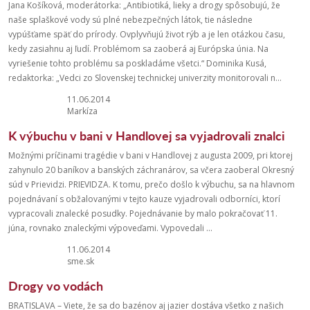
Jana Košíková, moderátorka: „Antibiotiká, lieky a drogy spôsobujú, že
naše splaškové vody sú plné nebezpečných látok, tie následne
vypúšťame späť do prírody. Ovplyvňujú život rýb a je len otázkou času,
kedy zasiahnu aj ľudí. Problémom sa zaoberá aj Európska únia. Na
vyriešenie tohto problému sa poskladáme všetci.“ Dominika Kusá,
redaktorka: „Vedci zo Slovenskej technickej univerzity monitorovali n...
11.06.2014
Markíza
K výbuchu v bani v Handlovej sa vyjadrovali znalci
Možnými príčinami tragédie v bani v Handlovej z augusta 2009, pri ktorej
zahynulo 20 baníkov a banských záchranárov, sa včera zaoberal Okresný
súd v Prievidzi. PRIEVIDZA. K tomu, prečo došlo k výbuchu, sa na hlavnom
pojednávaní s obžalovanými v tejto kauze vyjadrovali odborníci, ktorí
vypracovali znalecké posudky. Pojednávanie by malo pokračovať 11.
júna, rovnako znaleckými výpoveďami. Vypovedali ...
11.06.2014
sme.sk
Drogy vo vodách
BRATISLAVA – Viete, že sa do bazénov aj jazier dostáva všetko z našich