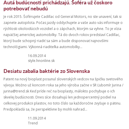
Autá budúcnosti prichádzajú. Šoféra už čoskoro
potrebovať nebudú
Je rok 2015. Šoférujete Cadillac od General Motors, no ste unavení, tak si
zapnete autopilota. Počas jazdy oddychujete a vaše auto vás informuje o
rýchlosti okoloidúcich vozidiel a o zápchach, ktorým sa vyhne. To je vízia
najväčšej americkej automobilky. Tá do dvoch rokov predstaví Cadillac,
ktorý bude schopný riadiť sa sám a bude disponovať najnovšími
technológiami. Výkonná riaditeľka automobilky...
16.09.2014
style.hnonline.sk
Desiatu zabalia baktérie zo Slovenska
Patent na nový bioplast posunul slovenských vedcov na špičku svetového
vývoja. Možno už koncom roka sa jeho výroba začne v SR Ľubomír Jurina /
jurina@trend.sk Keď príde reč na bioplasty, málokto pochybuje o ich
skvelej budúcnosti. Dnes síce dosahujú len jednopercentný podiel na
celkovej produkcii plastov, no toto číslo sa každoročne zvyšuje o pätinu.
Predpokladá sa, že perspektívne by mohli nahrad...
11.09.2014
Trend