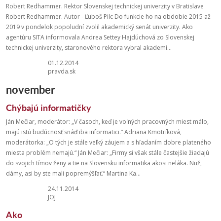
Robert Redhammer. Rektor Slovenskej technickej univerzity v Bratislave
Robert Redhammer. Autor - Ľuboš Pilc Do funkcie ho na obdobie 2015 až
2019 v pondelok popoludní zvolil akademický senát univerzity. Ako
agentúru SITA informovala Andrea Settey Hajdúchová zo Slovenskej
technickej univerzity, staronového rektora vybral akademi...
01.12.2014
pravda.sk
november
Chýbajú informatičky
Ján Mečiar, moderátor: „V časoch, keď je voľných pracovných miest málo,
majú istú budúcnosť snáď iba informatici.“ Adriana Kmotríková,
moderátorka: „O tých je stále veľký záujem a s hľadaním dobre plateného
miesta problém nemajú.“ Ján Mečiar: „Firmy si však stále častejšie žiadajú
do svojich tímov ženy a tie na Slovensku informatika akosi neláka. Nuž,
dámy, asi by ste mali popremýšľať.“ Martina Ka...
24.11.2014
JOJ
Ako