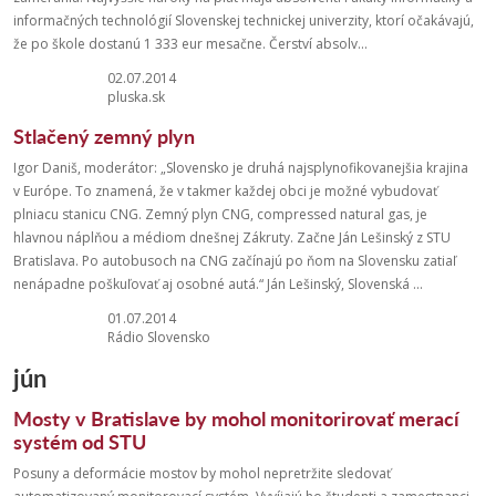
informačných technológií Slovenskej technickej univerzity, ktorí očakávajú,
že po škole dostanú 1 333 eur mesačne. Čerství absolv...
02.07.2014
pluska.sk
Stlačený zemný plyn
Igor Daniš, moderátor: „Slovensko je druhá najsplynofikovanejšia krajina
v Európe. To znamená, že v takmer každej obci je možné vybudovať
plniacu stanicu CNG. Zemný plyn CNG, compressed natural gas, je
hlavnou náplňou a médiom dnešnej Zákruty. Začne Ján Lešinský z STU
Bratislava. Po autobusoch na CNG začínajú po ňom na Slovensku zatiaľ
nenápadne poškuľovať aj osobné autá.“ Ján Lešinský, Slovenská ...
01.07.2014
Rádio Slovensko
jún
Mosty v Bratislave by mohol monitorirovať merací
systém od STU
Posuny a deformácie mostov by mohol nepretržite sledovať