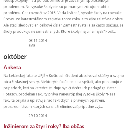
Neuspokojený hlad po odborníkoch je závažným spoločenským
problémom. No vysoké školy nie sú primárnymi zdrojom tohto
problému. Čas rozpočtov 2015. Veda krátená, vysoké školy na rovnakej
úrovni. Po katastrofálnom začiatku tohto roka je to ešte relatívne dobré.
Ale stačí sledovať len celkové čísla? Zamestnávatelia sa často sťažujú, že
školy produkujú nezamestnaných. Ktoré školy majú na mysli? Podľ...
03.11.2014
SME
október
Anketa
Na Lekárskej fakulte UPJŠ v Košiciach študent absolvoval skúšky u svojho
otca či vlastnej sestry. Niektorých fakúlt sme sa spýtali, ako postupujú v
prípadoch, keď na katedre študuje syn či dcéra ich pedagóga. Peter
Potasch, prodekan Fakulty práva Paneurópskej vysokej školy "Naša
fakulta prijala a uplatňuje rad faktických a právnych opatrení,
prostredníctvom ktorých sa snaží eliminovať prípadné zvý...
29.10.2014
Inžinierom za štyri roky? Iba občas