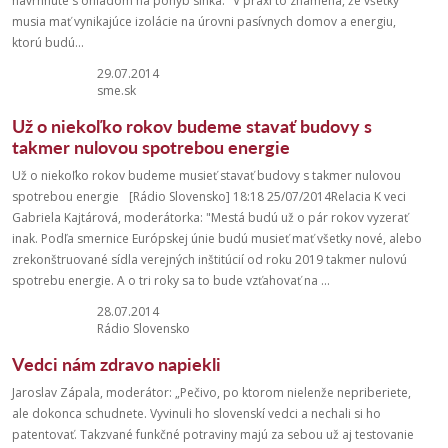
navrhnuté s ohľadom na pohyb slnka. "V praxi to znamená, že všetky
musia mať vynikajúce izolácie na úrovni pasívnych domov a energiu,
ktorú budú...
29.07.2014
sme.sk
Už o niekoľko rokov budeme stavať budovy s
takmer nulovou spotrebou energie
Už o niekoľko rokov budeme musieť stavať budovy s takmer nulovou
spotrebou energie [Rádio Slovensko] 18:18 25/07/2014Relacia K veci
Gabriela Kajtárová, moderátorka: "Mestá budú už o pár rokov vyzerať
inak. Podľa smernice Európskej únie budú musieť mať všetky nové, alebo
zrekonštruované sídla verejných inštitúcií od roku 2019 takmer nulovú
spotrebu energie. A o tri roky sa to bude vzťahovať na ...
28.07.2014
Rádio Slovensko
Vedci nám zdravo napiekli
Jaroslav Zápala, moderátor: „Pečivo, po ktorom nielenže nepriberiete,
ale dokonca schudnete. Vyvinuli ho slovenskí vedci a nechali si ho
patentovať. Takzvané funkčné potraviny majú za sebou už aj testovanie