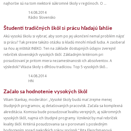
najhoršie sú na tom niektoré súkromné školy v regiónoch. O ...
14.08.2014
Rádio Slovensko
Študenti tradičných škôl si prácu hľadajú ľahšie
Akú vysokú školu si vybrať, aby som po jej ukončení nemal problém nájsť
si prácu? Tak presne takúto otázku si kladú mnohí mladí ľudia. A zaoberal
sa ňou aj inštitút INEKO. Ten na základe dostupných údajov zverejnil
rebríček slovenských vysokých škôl. Základným kritériom pri
posudzovaní je pritom miera nezamestnanosti ich absolventov. A
výsledok? Víťazia školy s dlhšou tradíciou. Top 5 vysokých škô...
14.08.2014
HN
Začalo sa hodnotenie vysokých škôl
Viliam Stankay, moderátor: „Vysoké školy budú mať zrejme menej
študijných programov, aj detašovaných pracovísk. Začala sa komplexná
akreditácia. Komisia bude posudzovať kvalitu verejných, aj súkromných
vysokých škôl, najmä ich študijné programy. Vzniknúť by mal rebríček
kvality škôl. Kritériá posudzovania sa v porovnaní s posledným
hodnotením spred niekoľkých rokov sprísnili.“ Rita Fleischmanová, ...