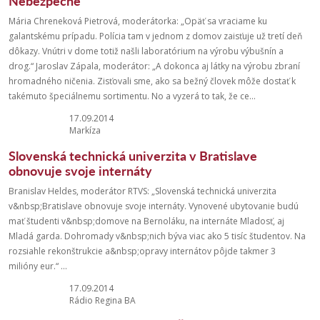
Nebezpečné
Mária Chreneková Pietrová, moderátorka: „Opäť sa vraciame ku
galantskému prípadu. Polícia tam v jednom z domov zaisťuje už tretí deň
dôkazy. Vnútri v dome totiž našli laboratórium na výrobu výbušnín a
drog.“ Jaroslav Zápala, moderátor: „A dokonca aj látky na výrobu zbraní
hromadného ničenia. Zisťovali sme, ako sa bežný človek môže dostať k
takémuto špeciálnemu sortimentu. No a vyzerá to tak, že ce...
17.09.2014
Markíza
Slovenská technická univerzita v Bratislave
obnovuje svoje internáty
Branislav Heldes, moderátor RTVS: „Slovenská technická univerzita
v&nbsp;Bratislave obnovuje svoje internáty. Vynovené ubytovanie budú
mať študenti v&nbsp;domove na Bernoláku, na internáte Mladosť, aj
Mladá garda. Dohromady v&nbsp;nich býva viac ako 5 tisíc študentov. Na
rozsiahle rekonštrukcie a&nbsp;opravy internátov pôjde takmer 3
milióny eur.“ ...
17.09.2014
Rádio Regina BA