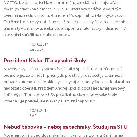
MOTTO: Nejde o to, ísť hlavou proti múru, ale skôr o to, nájsť očami
dvere (Werner von Siemens) A SjF STU Bratislava dodáva: a vojsť tými
dverami na cestu úspechu. Bratislava 15. septembra (SkolskyServis.sk) -
Tri rôzne formule vyrobili študenti Strojníckej fakulty Slovenskej technickej
univerzity – benzínovú, elektrickú a úspornú s futuristickým dizajnom. V
lete s nimi súťažili na okruhoch po ce...
16.10.2014
teraz.sk
Prezident Kiska, IT a vysoké školy
Slovenské vysoké školy vychovávajú toľko špecialistov na informačné
technológie, že prínos IT priemyslu pre štátny rozpočet je väčší než v
prípade automobiliek. Mohlo by ich byť aj viac, keby školy nedoplácali na
nedostatok peňazí. Prezident Andrej Kiska si počas nedávnej návštevy
špičkových IT pracovísk v USA poťažkal na slovenské vysoké školy.
Povedal: „Je poučné, ale niekedy aj smutné vypočuť s...
10.10.2014
SME
Nebuď bábovka – neboj sa techniky. Študuj na STU
Nové humorné video Slovenskej technickej univerzity je určené najmä