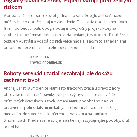
Giganty stavili na drony. Experti varujú pred veľkým
rizikom
V prípade, že si o pár rokov objednáte tovar z Googlu alebo Amazonu,
môže vám ho doručiť lietajúce zariadenie. To je vízia oboch amerických
firiem do budúcnosti. Google odtajnil dvojročný projekt, ktorý sa
zaoberá autonómnymi lietajúcimi zariadeniami, tzv. dronmi. Tie už firma
testuje v Austrálii a vkladá do nich veľké nádeje. Takýmito zariadeniami
pritom od decembra minulého roka disponuje aj ďal...
08.09.2014
finweb.hnonline.sk
Roboty serenádu zatiaľ nezahrajú, ale dokážu
zachrániť život
Andrej Barát © Smolenice Namiesto traktorov zvážajú drevo z hory
obrovské mechanické pavúky. Nie je to výmysel, ale realita v ťažko
prístupných švédskych lesoch. Zmenšeninu podobného pavúka
predviedli spolu s ďalšími unikátnymi robotmi včera na prestížnej
medzinárodnej vedeckej konferencii RAAD 2014 na zámku v
Smoleniciach. Predstavené stroje mali tie najnezvyčajnejšie podoby, či už
to bol had, al...
05.09.2014