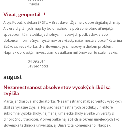
Pravda
Vivat, geoportál...!
Alojz Kopáčik, dekan SF STU v Bratislave: „Žijeme v dobe digitálnych máp.
A v ére digitálnych máp by bolo rozhodne potrebné obnoviť nejakým
spôsobom tú metodiku jednotných mapových podkladov, alebo
dokonca informačných systémov pre všetky naše mestá a obce.“ Katarína
Začková, redaktorka: „Na Slovensku je s mapovým dielom problém.
Napriek obrovským investíciám desiatkam miliónov eur tu stále neexis...
04.09.2014
STV Jednotka
august
Nezamestnanosť absolventov vysokých škôl sa
zvýšila
Marta Jančkárová, moderátorka: "Nezamestnanosť absolventov vysokých
škôl sa výrazne zvýšila. Najviac nezamestnaných produkujú niektoré
súkromné vysoké školy, najmenej umelecké školy a veľké univerzity s
dlhoročnou tradíciou. V prvej päťke najlepších je okrem umeleckých škôl
Slovenská technická univerzita, aj Univerzita Komenského. Naopak,