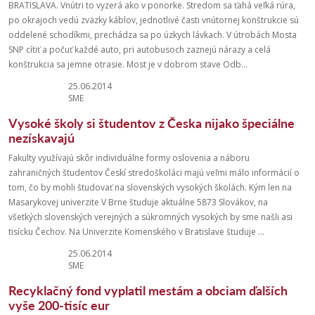
BRATISLAVA. Vnútri to vyzerá ako v ponorke. Stredom sa ťahá veľká rúra,
po okrajoch vedú zväzky káblov, jednotlivé časti vnútornej konštrukcie sú
oddelené schodíkmi, prechádza sa po úzkych lávkach. V útrobách Mosta
SNP cítiť a počuť každé auto, pri autobusoch zaznejú nárazy a celá
konštrukcia sa jemne otrasie. Most je v dobrom stave Odb...
25.06.2014
SME
Vysoké školy si študentov z Česka nijako špeciálne
nezískavajú
Fakulty využívajú skôr individuálne formy oslovenia a náboru
zahraničných študentov Českí stredoškoláci majú veľmi málo informácií o
tom, čo by mohli študovať na slovenských vysokých školách. Kým len na
Masarykovej univerzite V Brne študuje aktuálne 5873 Slovákov, na
všetkých slovenských verejných a súkromných vysokých by sme našli asi
tisícku Čechov. Na Univerzite Komenského v Bratislave študuje ...
25.06.2014
SME
Recyklačný fond vyplatil mestám a obciam ďalších
vyše 200-tisíc eur