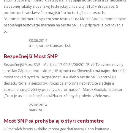
automatizovaný monitorovací systém. Vyvíjajú ho študenti a zamestnanci
Stavebnej fakulty Slovenskej technickej univerzity (STU) v Bratislave. S
podporou bratislavského magistrátu ho testujú na mostoch.
"Automatický merací systém sme testovali na Moste Apollo, momentálne
prebiehajú testovacie merania na Moste SNP a v príprave je overovanie
p...
30.06.2014
transport.sk transport.sk
Bezpečnejší Most SNP
Bezpečnejší Most SNP Markíza, 17:00 24/06/2014Prvé Televízne noviny
Jaroslav Zápala, moderátor: „Už aj most na Slovensku má najmodernejší
monitorovací systém. Bezpečnosť UFA alebo Mostu SNP kontrolujú
desiatky čidiel a senzorov. Počas celého dňa nepretržite sledujú a
zaznamenávajú všetky posuny a deformácie.“ Marek Gudiak, redaktor:
„Toto je asi najznámejšia ukážka extrémnych pohybov železne...
25.06.2014
markiza
Most SNP sa prehýba aj o štyri centimetre
V útrobách bratislavského mosta geodeti merajú jeho kmitanie.