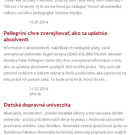
„Viete, aké sú platy v školstve, bola by som rada, keby som mala 600 –
700 eur v hrubom. Aj to asi nie hneď po nástupe,“ hovorí absolventka
odboru sociálna pedagogika. Väčšina mladýc...
15.07.2014
Pellegrini chce zverejňovať, ako sa uplatnia
absolventi
Informácie o absolventoch, napríklad ich nástupné platy, začal
zverejňovať exminister Eugen Jurzyca (SDKÚ-DS). BRATISLAVA. Minister
školstva Peter Pellegrini (Smer-SD) chce zverejňovať informácie o tom,
ako sa uplatnia absolventi vysokých škôl na trhu práce. "Aby som tak
umožnil rodičom a žiakom vybrať si školu podľa toho, aká úspešnosť na
trhu práce ich potom čaká. To bude prvý krok, ktorý chcem ...
11.07.2014
sme.sk
Detská dopravná univerzita
Milan Jeluš, moderátor: „Detské mestské tábory a tiež takzvané detské
univerzity - počas prázdninových dní je to jedna z možností užitočného
prežívania voľného času školákov. Slovenská cestná spoločnosť spolu so
Stavebnou fakultou Slovenskej technickej univerzity pripravili pre malých