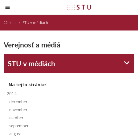
Prejsť na obsah
...
STU v médiách
Verejnosť a médiá
STU v médiách
Na tejto stránke
2014
december
november
október
september
august