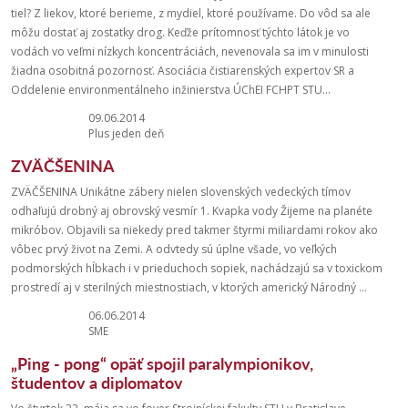
tiel? Z liekov, ktoré berieme, z mydiel, ktoré používame. Do vôd sa ale
môžu dostať aj zostatky drog. Keďže prítomnosť týchto látok je vo
vodách vo veľmi nízkych koncentráciách, nevenovala sa im v minulosti
žiadna osobitná pozornosť. Asociácia čistiarenských expertov SR a
Oddelenie environmentálneho inžinierstva ÚChEI FCHPT STU...
09.06.2014
Plus jeden deň
ZVÄČŠENINA
ZVÄČŠENINA Unikátne zábery nielen slovenských vedeckých tímov
odhaľujú drobný aj obrovský vesmír 1. Kvapka vody Žijeme na planéte
mikróbov. Objavili sa niekedy pred takmer štyrmi miliardami rokov ako
vôbec prvý život na Zemi. A odvtedy sú úplne všade, vo veľkých
podmorských hĺbkach i v prieduchoch sopiek, nachádzajú sa v toxickom
prostredí aj v sterilných miestnostiach, v ktorých americký Národný ...
06.06.2014
SME
„Ping - pong“ opäť spojil paralympionikov,
študentov a diplomatov