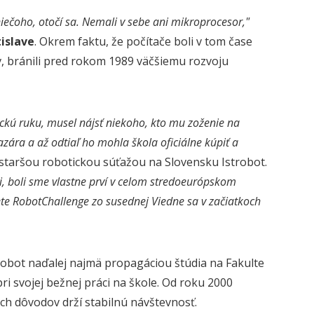
 niečoho, otočí sa. Nemali v sebe ani mikroprocesor,"
islave
. Okrem faktu, že počítače boli v tom čase
, bránili pred rokom 1989 väčšiemu rozvoju
ickú ruku, musel nájsť niekoho, kto mu zoženie na
ára a až odtiaľ ho mohla škola oficiálne kúpiť a
jstaršou robotickou súťažou na Slovensku Istrobot.
, boli sme vlastne prví v celom stredoeurópskom
ete RobotChallenge zo susednej Viedne sa v začiatkoch
robot naďalej najmä propagáciou štúdia na Fakulte
ri svojej bežnej práci na škole. Od roku 2000
ch dôvodov drží stabilnú návštevnosť.