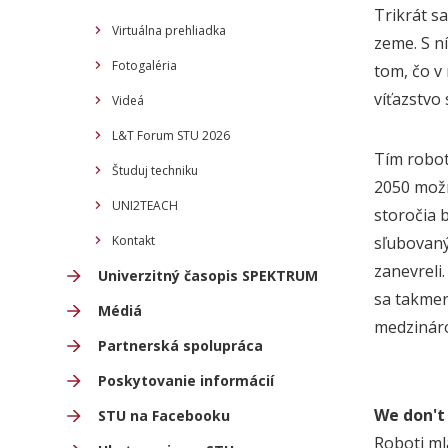
Trikrát s
Virtuálna prehliadka
zeme. S ní
Fotogaléria
tom, čo v
víťazstvo
Videá
L&T Forum STU 2026
Tím robot
Študuj techniku
2050 možn
UNI2TEACH
storočia 
Kontakt
sľubovaný
zanevreli
Univerzitný časopis SPEKTRUM
sa takmer
Médiá
medzinár
Partnerská spolupráca
Poskytovanie informácií
We don't
STU na Facebooku
Roboti ml