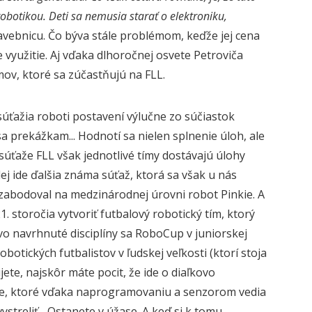
otikou. Deti sa nemusia starať o elektroniku,
stavebnicu. Čo býva stále problémom, keďže jej cena
 využitie. Aj vďaka dlhoročnej osvete Petroviča
ov, ktoré sa zúčastňujú na FLL.
úťažia roboti postavení výlučne zo súčiastok
sa prekážkam... Hodnotí sa nielen splnenie úloh, ale
úťaže FLL však jednotlivé tímy dostávajú úlohy
ej ide ďalšia známa súťaž, ktorá sa však u nás
 zabodoval na medzinárodnej úrovni robot Pinkie. A
1. storočia vytvoriť futbalový robotický tím, ktorý
vo navrhnuté disciplíny sa RoboCup v juniorskej
botických futbalistov v ľudskej veľkosti (ktorí stoja
jete, najskôr máte pocit, že ide o diaľkovo
oje, ktoré vďaka naprogramovaniu a senzorom vedia
vystreliť... Ostanete v úžase. A keď si k tomu