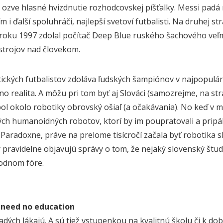
a ozve hlasné hvizdnutie rozhodcovskej píšťalky. Messi padá
m i ďalší spoluhráči, najlepší svetoví futbalisti. Na druhej s
 roku 1997 zdolal počítač Deep Blue ruského šachového veľm
 strojov nad človekom.
ických futbalistov zdoláva ľudských šampiónov v najpopulárne
o realita. A môžu pri tom byť aj Slováci (samozrejme, na st
bol okolo robotiky obrovský ošiaľ (a očakávania). No keď v
ch humanoidných robotov, ktorí by im poupratovali a pripál
. Paradoxne, práve na prelome tisícročí začala byť robotika 
 pravidelne objavujú správy o tom, že nejaký slovenský štu
odnom fóre.
 need no education
adých lákajú. A sú tiež vstupenkou na kvalitnú školu či k d