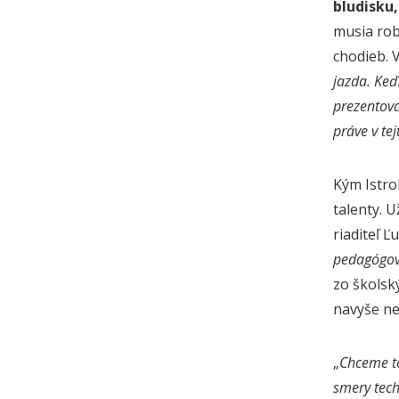
bludisku,
musia rob
chodieb. 
jazda. Keď
prezentova
práve v tej
Kým Istro
talenty. 
riaditeľ Ľ
pedagógov,
zo školsk
navyše ne
„
Chceme to
smery tech