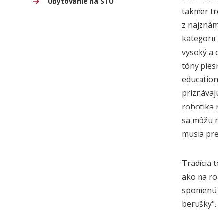
Ubytovanie na STU
takmer tr
z najznáme
kategórii
vysoký a 
tóny pies
education
priznávajú
robotika 
sa môžu m
musia pre
Tradícia 
ako na ro
spomenú n
berušky".