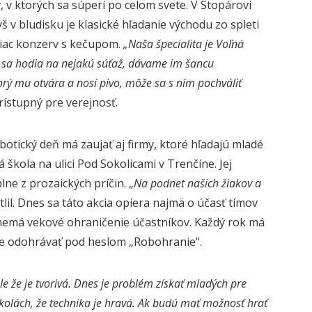
, v ktorých sa súperí po celom svete. V Stopárovi
 v bludisku je klasické hľadanie východu zo spleti
viac konzerv s kečupom.
„Naša špecialita je Voľná
čo sa hodia na nejakú súťaž, dávame im šancu
orý mu otvára a nosí pivo, môže sa s ním pochváliť
rístupný pre verejnosť.
otický deň má zaujať aj firmy, ktoré hľadajú mladé
škola na ulici Pod Sokolicami v Trenčíne. Jej
lne z prozaických príčin. „
Na podnet našich žiakov a
etlil. Dnes sa táto akcia opiera najmä o účasť tímov
nemá vekové ohraničenie účastníkov. Každý rok má
ude odohrávať pod heslom „Robohranie".
ale že je tvorivá. Dnes je problém získať mladých pre
kolách, že technika je hravá. Ak budú mať možnosť hrať