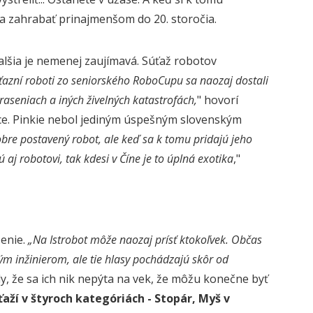
ť sa zahrabať prinajmenšom do 20. storočia.
alšia je nemenej zaujímavá. Súťaž robotov
íťazní roboti zo seniorského RoboCupu sa naozaj dostali
aseniach a iných živelných katastrofách,
" hovorí
ance. Pinkie nebol jediným úspešným slovenským
bre postavený robot, ale keď sa k tomu pridajú jeho
 aj robotovi, tak kdesi v Číne je to úplná exotika
,"
zenie.
„Na Istrobot môže naozaj prísť ktokoľvek. Občas
ým inžinierom, ale tie hlasy pochádzajú skôr od
y, že sa ich nik nepýta na vek, že môžu konečne byť
ťaží v štyroch kategóriách - Stopár, Myš v