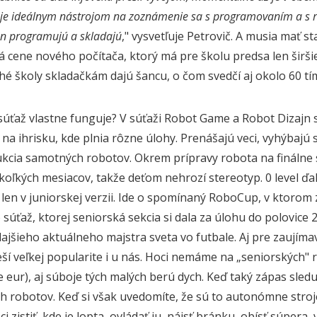
je ideálnym nástrojom na zoznámenie sa s programovaním a s rob
en programujú a skladajú
," vysvetľuje Petrovič. A musia mať 
á cene nového počítača, ktorý má pre školu predsa len širšie
é školy skladačkám dajú šancu, o čom svedčí aj okolo 60 tím
súťaž vlastne funguje? V súťaži Robot Game a Robot Dizajn s
na ihrisku, kde plnia rôzne úlohy. Prenášajú veci, vyhýbajú 
ukcia samotných robotov. Okrem prípravy robota na finálne s
koľkých mesiacov, takže deťom nehrozí stereotyp. 0 level ďal
len v juniorskej verzii. Ide o spomínaný RoboCup, v ktorom
súťaž, ktorej seniorská sekcia si dala za úlohu do polovice 2
dajšieho aktuálneho majstra sveta vo futbale. Aj pre zaujíma
í veľkej popularite i u nás. Hoci nemáme na „seniorských" ro
e eur), aj súboje tých malých berú dych. Keď taký zápas sledu
h robotov. Keď si však uvedomíte, že sú to autonómne str
 zistiť, kde je lopta, ovládať ju, nájsť bránku, obísť súpera, 