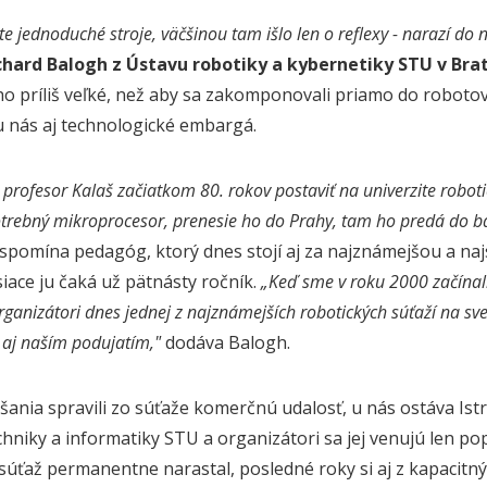
šte jednoduché stroje, väčšinou tam išlo len o reflexy - narazí do
chard Balogh z Ústavu robotiky a kybernetiky STU v Brat
o príliš veľké, než aby sa zakomponovali priamo do robotov
u nás aj technologické embargá.
 profesor Kalaš začiatkom 80. rokov postaviť na univerzite robot
rebný mikroprocesor, prenesie ho do Prahy, tam ho predá do baz
 spomína pedagóg, ktorý dnes stojí aj za najznámejšou a na
iace ju čaká už pätnásty ročník.
„Keď sme v roku 2000 začínali
rganizátori dnes jednej z najznámejších robotických súťaží na sv
i aj naším podujatím,"
dodáva Balogh.
ania spravili zo súťaže komerčnú udalosť, u nás ostáva Ist
chniky a informatiky STU a organizátori sa jej venujú len pop
súťaž permanentne narastal, posledné roky si aj z kapacitný