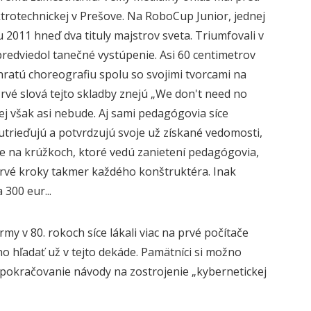
ektrotechnickej v Prešove. Na RoboCup Junior, jednej
u 2011 hneď dva tituly majstrov sveta. Triumfovali v
redviedol tanečné vystúpenie. Asi 60 centimetrov
hratú choreografiu spolu so svojimi tvorcami na
Prvé slová tejto skladby znejú „We don't need no
j však asi nebude. Aj sami pedagógovia síce
n utrieďujú a potvrdzujú svoje už získané vedomosti,
ve na krúžkoch, ktoré vedú zanietení pedagógovia,
prvé kroky takmer každého konštruktéra. Inak
300 eur...
my v 80. rokoch síce lákali viac na prvé počítače
 hľadať už v tejto dekáde. Pamätníci si možno
 pokračovanie návody na zostrojenie „kybernetickej