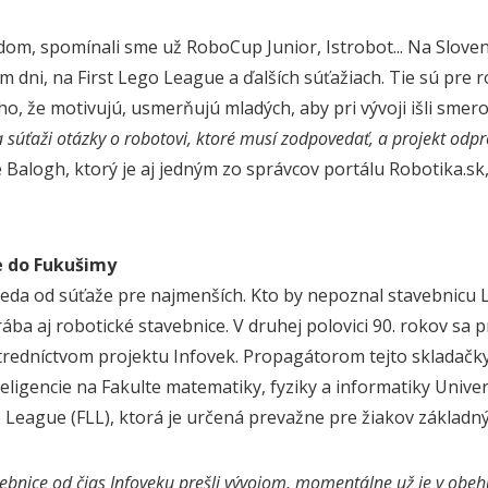
m, spomínali sme už RoboCup Junior, Istrobot... Na Sloven
m dni, na First Lego League a ďalších súťažiach. Tie sú pre
o, že motivujú, usmerňujú mladých, aby pri vývoji išli smero
 súťaži otázky o robotovi, ktoré musí zodpovedať, a projekt odpre
 Balogh, ktorý je aj jedným zo správcov portálu Robotika.sk,
e do Fukušimy
eda od súťaže pre najmenších. Kto by nepoznal stavebnicu 
rába aj robotické stavebnice. V druhej polovici 90. rokov sa
tredníctvom projektu Infovek. Propagátorom tejto skladačky
teligencie na Fakulte matematiky, fyziky a informatiky Univer
o League (FLL), ktorá je určená prevažne pre žiakov základný
vebnice od čias Infoveku prešli vývojom, momentálne už je v obehu