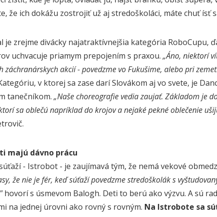
e, že ich dokážu zostrojiť už aj stredoškoláci, máte chuť ís
l je zrejme divácky najatraktívnejšia kategória RoboCupu, ď
ov uchvacuje priamym prepojením s praxou.
„Áno, niektorí v
h záchranárskych akcií - povedzme vo Fukušime, alebo pri zemetr
 Kategóriu, v ktorej sa zase darí Slovákom aj vo svete, je D
ým tanečníkom.
„Naše choreografie vedia zaujať. Základom je do
 ktorí sa oblečú napríklad do krojov a nejaké pekné oblečenie ušijú
trovič.
ti majú dávno prácu
 súťaží - Istrobot - je zaujímavá tým, že nemá vekové obmed
asy, že nie je fér, keď súťaží povedzme stredoškolák s vyštudovan
"
hovorí s úsmevom Balogh. Deti to berú ako výzvu. A sú rad
mi na jednej úrovni ako rovný s rovným.
Na Istrobote sa sú