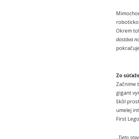
Mimochodo
roboticko
Okrem toh
dostáva na
pokračuje
Zo súťaž
Začnime t
gigant vy
škôl pros
umelej in
First Leg
„Tieto sta