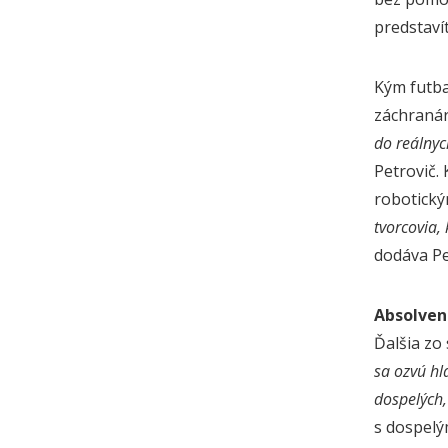
predstavít
Kým futba
záchranár
do reálnyc
Petrovič.
robotick
tvorcovia,
dodáva Pe
Absolven
Ďalšia zo
sa ozvú hl
dospelých,
s dospelý