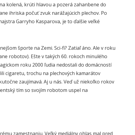
 na kolená, krúti hlavou a pozerá zahanbene do
trane ihriska počuť zvuk narážajúcich plechov. Po
ajstra Garryho Kasparova, je to ďalšie veľké
jšom športe na Zemi. Sci-fi? Zatiaľ áno. Ale v roku
rane robotov). Ešte v takých 60. rokoch minulého
 magickom roku 2000 ľudia nedostali do domácností
ili cigaretu, trochu na plechových kamarátov
skutočne zaujímavá. Aj u nás. Veď už niekoľko rokov
dentský tím so svojím robotom uspel na
obrému zamestnaniu. Veľký mediálny ohlas mal pred