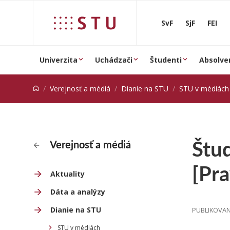
Prejsť na obsah
SvF
SjF
FEI
Univerzita
Uchádzači
Študenti
Absolve
Verejnosť a médiá
Dianie na STU
STU v médiách
Štud
Verejnosť a médiá
[Pra
Aktuality
Dáta a analýzy
Dianie na STU
PUBLIKOVANÉ
STU v médiách