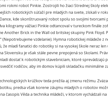
omi rokmi robot Pinkie. Zostrojili ho žiaci Strednej školy el
jších robotických súťaží pre mladých na svete, získali v rok
 Dance, kde skonštruovaný robot spolu so svojimi tvorcami p
dva kilogramy vážiaci Pinkie odtancoval v tureckom finále zo
ne Another Brick in the Wall od britskej skupiny Pink Floyd. 
" (Nepotrebujeme vzdelanie). Hymna robotickej mládeže z ne
, že mladí fanatici do robotiky si na vysokej škole neraz le
na Slovensku je však stále pevne prepojená so školami. Prá
ladí dostať k robotickým stavebniciam, ktoré sprevádzajú 
svedčiť rodičov, aby im domov kúpili skladačku minimálne za 
technologických krúžkov teda prežila aj zmenu režimu. Zväzar
botiku, predsa však korene záujmu mladých o robotov možno
a časopis Věda a technika mládeži, v ktorom vychádzali na