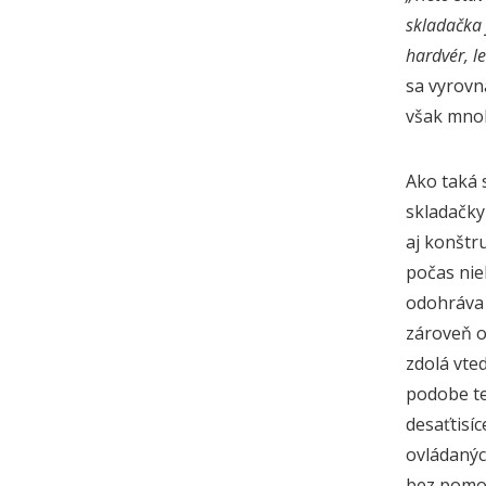
skladačka 
hardvér, l
sa vyrovn
však mnoh
Ako taká 
skladačky 
aj konštr
počas nie
odohráva 
zároveň o 
zdolá vte
podobe teš
desaťtisíc
ovládanýc
bez pomoci