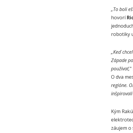
„To boli e
hovorí
Ri
jednoduch
robotiky 
„Keď chcel
Západe pot
používať,
"
O dva mes
regióne. O
inšpiroval
Kým Rakúš
elektrote
záujem o 