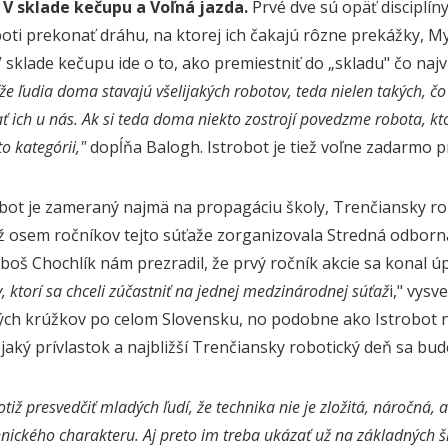
 V sklade kečupu a Voľná jazda.
Prvé dve sú opäť disciplíny
oti prekonať dráhu, na ktorej ich čakajú rôzne prekážky, Myš
V sklade kečupu ide o to, ako premiestniť do „skladu" čo naj
že ľudia doma stavajú všelijakých robotov, teda nielen takých, 
ť ich u nás. Ak si teda doma niekto zostrojí povedzme robota, kt
to kategórii,"
dopĺňa Balogh. Istrobot je tiež voľne zadarmo p
bot je zameraný najmä na propagáciu školy, Trenčiansky rob
Už osem ročníkov tejto súťaže zorganizovala Stredná odborná 
uboš Chochlík nám prezradil, že prvý ročník akcie sa konal úp
 ktorí sa chceli zúčastniť na jednej medzinárodnej súťaž
i," vysv
ých krúžkov po celom Slovensku, no podobne ako Istrobot 
jaký prívlastok a najbližší Trenčiansky robotický deň sa b
tiž presvedčiť mladých ľudí, že technika nie je zložitá, náročná, 
nického charakteru. Aj preto im treba ukázať už na základných š