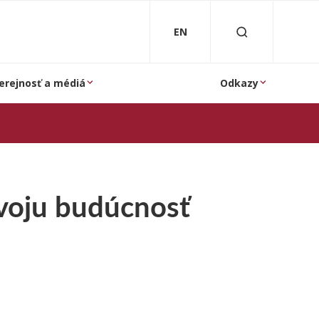
EN
erejnosť a médiá
Odkazy
svoju budúcnosť