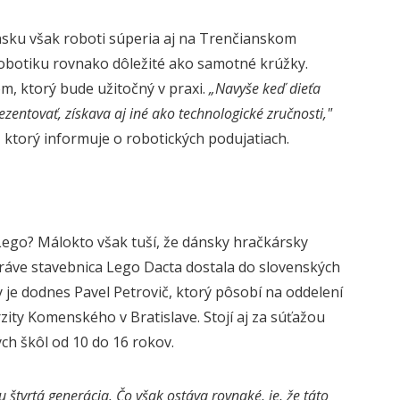
sku však roboti súperia aj na Trenčianskom
 robotiku rovnako dôležité ako samotné krúžky.
m, ktorý bude užitočný v praxi.
„Navyše keď dieťa
zentovať, získava aj iné ako technologické zručnosti,"
 ktorý informuje o robotických podujatiach.
Lego? Málokto však tuší, že dánsky hračkársky
 práve stavebnica Lego Dacta dostala do slovenských
 je dodnes Pavel Petrovič, ktorý pôsobí na oddelení
zity Komenského v Bratislave. Stojí aj za súťažou
ch škôl od 10 do 16 rokov.
 štvrtá generácia. Čo však ostáva rovnaké, je, že táto