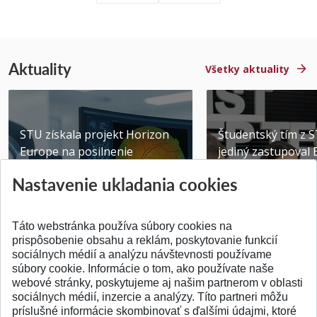
Aktuality
Všetky aktuality
STU získala projekt Horizon
Študentský tím z 
Europe na posilnenie
jediný zastupoval 
výskumu AI v oftalmol...
Južnej Kórei
Nastavenie ukladania cookies
Publikované 31.07.2026
Publikované 27.07.20
Táto webstránka používa súbory cookies na
prispôsobenie obsahu a reklám, poskytovanie funkcií
sociálnych médií a analýzu návštevnosti používame
súbory cookie. Informácie o tom, ako používate naše
webové stránky, poskytujeme aj našim partnerom v oblasti
SPÄŤ NA VRCH
sociálnych médií, inzercie a analýzy. Títo partneri môžu
príslušné informácie skombinovať s ďalšími údajmi, ktoré