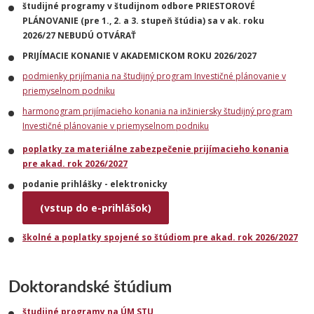
študijné programy v študijnom odbore PRIESTOROVÉ
PLÁNOVANIE (pre 1., 2. a 3. stupeň štúdia) sa v ak. roku
2026/27 NEBUDÚ OTVÁRAŤ
PRIJÍMACIE KONANIE V AKADEMICKOM ROKU 2026/2027
podmienky prijímania na
študijný program Investičné plánovanie v
priemyselnom podniku
harmonogram prijímacieho konania na inžiniersky študijný program
Investičné plánovanie v priemyselnom podniku
poplatky za materiálne zabezpečenie prijímacieho konania
pre akad. rok 2026/2027
podanie prihlášky - elektronicky
(vstup do e-prihlášok)
školné a poplatky spojené so štúdiom pre akad. rok 2026/2027
Doktorandské štúdium
študijné programy na ÚM STU