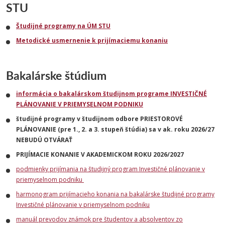
STU
Študijné programy na ÚM STU
Metodické usmernenie k prijímaciemu konaniu
Bakalárske štúdium
informácia o bakalárskom študijnom programe INVESTIČNÉ
PLÁNOVANIE V PRIEMYSELNOM PODNIKU
študijné programy v študijnom odbore PRIESTOROVÉ
PLÁNOVANIE (pre 1., 2. a 3. stupeň štúdia) sa v ak. roku 2026/27
NEBUDÚ OTVÁRAŤ
PRIJÍMACIE KONANIE V AKADEMICKOM ROKU 2026/2027
podmienky prijímania na študijný program Investičné plánovanie v
priemyselnom podniku
harmonogram prijímacieho konania na bakalárske študijné programy
Investičné plánovanie v priemyselnom podniku
manuál prevodov známok pre študentov a absolventov zo