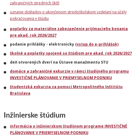
zahraničných stredných škôl
uznanie dokladov o ukončenom stredoškolskom vzdelaní na účely
pokračovania v štúdiu
poplatky za materiálne zabezpečenie prijímacieho konania
pre akad. rok 2026/2027
podanie prihlášky - elektronicky
(vstup do e-prihlášok)
školné a poplatky spojené so štúdiom pre akad. rok 2026/2027
deň otvorených dverí na Ústave manažmentu STU
domáce a zahraničné exkurzie v rámci študijného programu
INVESTIČNÉ PLÁNOVANIE V PRIEMYSELNOM PODNIKU
študentská exkurzia za pomoci Metropolitného Inštitútu
Bratislava
Inžinierske štúdium
informácia o inžinierskom študijnom programe INVESTIČNÉ
PLÁNOVANIE V PRIEMYSELNOM PODNIKU