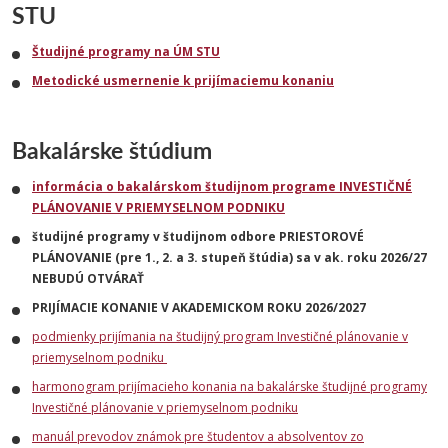
STU
Študijné programy na ÚM STU
Metodické usmernenie k prijímaciemu konaniu
Bakalárske štúdium
informácia o bakalárskom študijnom programe INVESTIČNÉ
PLÁNOVANIE V PRIEMYSELNOM PODNIKU
študijné programy v študijnom odbore PRIESTOROVÉ
PLÁNOVANIE (pre 1., 2. a 3. stupeň štúdia) sa v ak. roku 2026/27
NEBUDÚ OTVÁRAŤ
PRIJÍMACIE KONANIE V AKADEMICKOM ROKU 2026/2027
podmienky prijímania na študijný program Investičné plánovanie v
priemyselnom podniku
harmonogram prijímacieho konania na bakalárske študijné programy
Investičné plánovanie v priemyselnom podniku
manuál prevodov známok pre študentov a absolventov zo