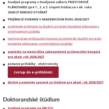
študijné programy v študijnom odbore PRIESTOROVÉ
PLÁNOVANIE (pre 1., 2. a 3. stupeň štúdia) sa v ak. roku
2026/27 NEBUDÚ OTVÁRAŤ
PRIJÍMACIE KONANIE V AKADEMICKOM ROKU 2026/2027
podmienky prijímania na
študijný program Investičné plánovanie v
priemyselnom podniku
harmonogram prijímacieho konania na inžiniersky študijný program
Investičné plánovanie v priemyselnom podniku
poplatky za materiálne zabezpečenie prijímacieho konania
pre akad. rok 2026/2027
podanie prihlášky - elektronicky
(vstup do e-prihlášok)
školné a poplatky spojené so štúdiom pre akad. rok 2026/2027
Doktorandské štúdium
študijné programy na ÚM STU