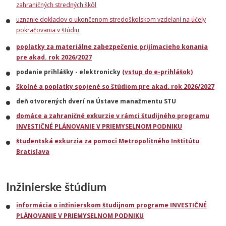
zahraničných stredných škôl
uznanie dokladov o ukončenom stredoškolskom vzdelaní na účely
pokračovania v štúdiu
poplatky za materiálne zabezpečenie prijímacieho konania
pre akad. rok 2026/2027
podanie prihlášky - elektronicky
(vstup do e-prihlášok)
školné a poplatky spojené so štúdiom pre akad. rok 2026/2027
deň otvorených dverí na Ústave manažmentu STU
domáce a zahraničné exkurzie v rámci študijného programu
INVESTIČNÉ PLÁNOVANIE V PRIEMYSELNOM PODNIKU
študentská exkurzia za pomoci Metropolitného Inštitútu
Bratislava
Inžinierske štúdium
informácia o inžinierskom študijnom programe INVESTIČNÉ
PLÁNOVANIE V PRIEMYSELNOM PODNIKU