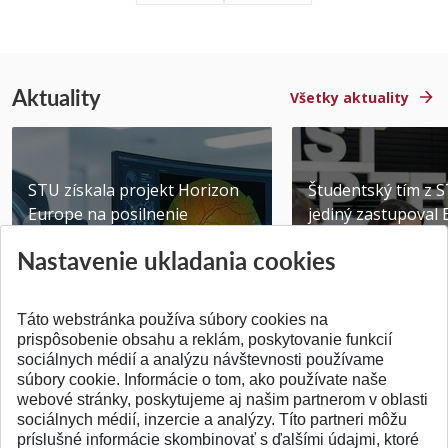
Aktuality
Všetky aktuality
STU získala projekt Horizon
Študentský tím z 
Europe na posilnenie
jediný zastupoval 
výskumu AI v oftalmol...
Južnej Kórei
Nastavenie ukladania cookies
Publikované 31.07.2026
Publikované 27.07.20
Táto webstránka používa súbory cookies na
prispôsobenie obsahu a reklám, poskytovanie funkcií
sociálnych médií a analýzu návštevnosti používame
súbory cookie. Informácie o tom, ako používate naše
webové stránky, poskytujeme aj našim partnerom v oblasti
SPÄŤ NA VRCH
sociálnych médií, inzercie a analýzy. Títo partneri môžu
príslušné informácie skombinovať s ďalšími údajmi, ktoré