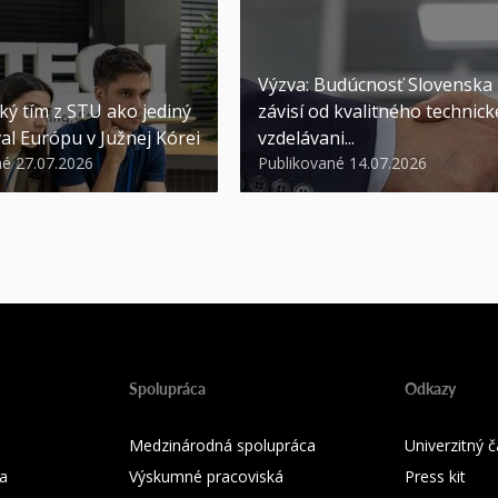
Výzva: Budúcnosť Slovenska
ký tím z STU ako jediný
závisí od kvalitného technic
al Európu v Južnej Kórei
vzdelávani...
né 27.07.2026
Publikované 14.07.2026
Spolupráca
Odkazy
Medzinárodná spolupráca
Univerzitný
a
Výskumné pracoviská
Press kit