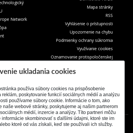
technologický
Mapa stránky
TU
RSS
urope Network
Vyhlásenie o prístupnosti
rópa
Upozornenie na chybu
nt
Podmienky ochrany súkromia
Využívanie cookies
Oznamovanie protispoločenskej
činnosti
venie ukladania cookies
stránka používa súbory cookies na prispôsobenie
 reklám, poskytovanie funkcií sociálnych médií a analýzu
osti používame súbory cookie. Informácie o tom, ako
e naše webové stránky, poskytujeme aj našim partnerom
 sociálnych médií, inzercie a analýzy. Títo partneri môžu
é informácie skombinovať s ďalšími údajmi, ktoré ste im
alebo ktoré od vás získali, keď ste používali ich služby.