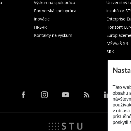
ka
Výskumná spolupráca
Univerzitný 
Partnerská spolupráca
inkubátor S
Inovácie
Enterprise E
HRS4R
Horizont Eu
Kontakty na výskum
Europlaceme
MŠVVaŠ SR
m
SRK
Nasta
Táto web
obsahu a
návštevn
používat
v oblasti
príslušn
poskytli 