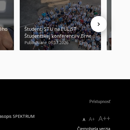
STU ocen
kého
Študenti STU na EULiST
najúspeš
Študentskej konferencii v Brne
športov
Publikované 03.07.2026
Publikova
Prístupnosť
 časopis SPEKTRUM
A++
A+
A
Čiernobiela verzia