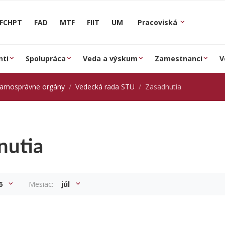
FCHPT
FAD
MTF
FIIT
UM
Pracoviská
nti
Spolupráca
Veda a výskum
Zamestnanci
V
samosprávne orgány
Vedecká rada STU
Zasadnutia
nutia
6
Mesiac:
júl