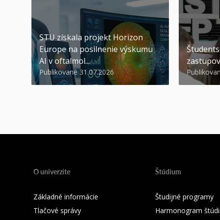
STU získala projekt Horizon
Europe na posilnenie výskumu
Študents
AI v oftalmol...
zastupov
Publikované 31.07.2026
Publikova
O univerzite
Štúdium
Základné informácie
Študijné programy
Tlačové správy
Harmonogram štúdi