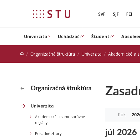
Prejsť na obsah
SvF
SjF
FEI
Univerzita
Uchádzači
Študenti
Absolve
Organizačná štruktúra
Univerzita
Akademické a 
Zasad
Organizačná štruktúra
Univerzita
Rok:
202
Akademické a samosprávne
orgány
júl 2026
Poradné zbory