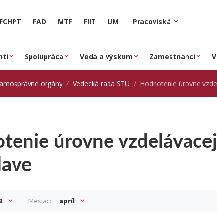
FCHPT
FAD
MTF
FIIT
UM
Pracoviská
nti
Spolupráca
Veda a výskum
Zamestnanci
V
samosprávne orgány
Vedecká rada STU
Hodnotenie úrovne vzdelávacej činno
tenie úrovne vzdelávacej
lave
8
Mesiac:
apríl