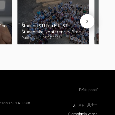
STU ocen
kého
Študenti STU na EULiST
najúspeš
Študentskej konferencii v Brne
športov
Publikované 03.07.2026
Publikova
Prístupnosť
 časopis SPEKTRUM
A++
A+
A
Čiernobiela verzia