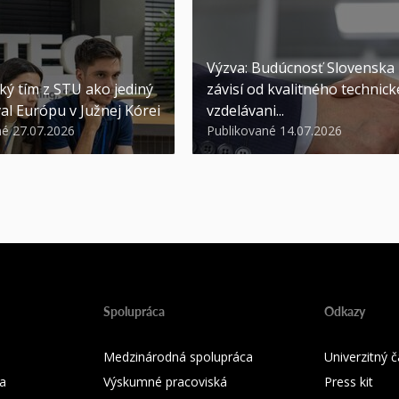
Výzva: Budúcnosť Slovenska
ký tím z STU ako jediný
závisí od kvalitného technic
al Európu v Južnej Kórei
vzdelávani...
né 27.07.2026
Publikované 14.07.2026
Spolupráca
Odkazy
Medzinárodná spolupráca
Univerzitný
a
Výskumné pracoviská
Press kit