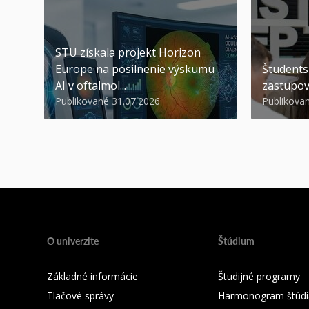
STU získala projekt Horizon
Europe na posilnenie výskumu
Študents
AI v oftalmol...
zastupov
Publikované 31.07.2026
Publikova
O univerzite
Štúdium
Základné informácie
Študijné programy
Tlačové správy
Harmonogram štúdi