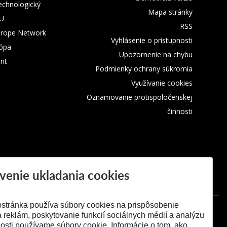
technologický
Mapa stránky
TU
RSS
urope Network
Vyhlásenie o prístupnosti
rópa
Upozornenie na chybu
nt
Podmienky ochrany súkromia
Využívanie cookies
Oznamovanie protispoločenskej
činnosti
venie ukladania cookies
stránka používa súbory cookies na prispôsobenie
 reklám, poskytovanie funkcií sociálnych médií a analýzu
osti používame súbory cookie. Informácie o tom, ako