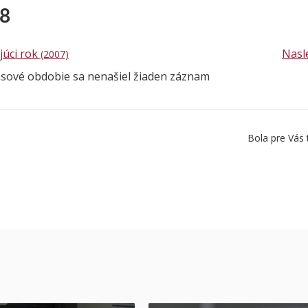
08
júci rok
Nasl
(2007)
asové obdobie sa nenašiel žiaden záznam
Bola pre Vás 