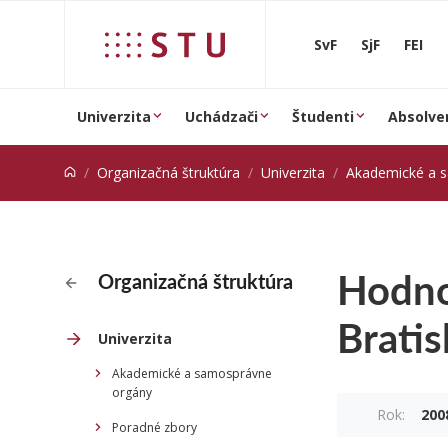
Prejsť na obsah
SvF
SjF
FEI
Univerzita
Uchádzači
Študenti
Absolve
Organizačná štruktúra
Univerzita
Akademické a 
Hodno
Organizačná štruktúra
Bratis
Univerzita
Akademické a samosprávne
orgány
Rok:
200
Poradné zbory