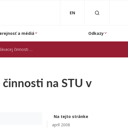
EN
erejnosť a médiá
Odkazy
sti na STU v Bratislave
 činnosti na STU v
Na tejto stránke
apríl 2008