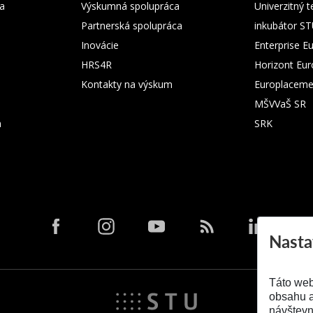
ka
Výskumná spolupráca
Univerzitný 
Partnerská spolupráca
inkubátor S
Inovácie
Enterprise E
HRS4R
Horizont Eu
Kontakty na výskum
Europlaceme
MŠVVaŠ SR
m
SRK
Nasta
Táto web
obsahu a
návštevn