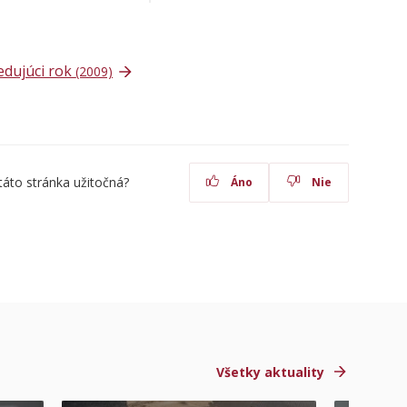
edujúci rok
(2009)
táto stránka užitočná?
Áno
Nie
Všetky aktuality