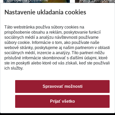
Europe na posilnenie
jediný zastupoval 
výskumu AI v oftalmol...
Južnej Kórei
Nastavenie ukladania cookies
Publikované 31.07.2026
Publikované 27.07.20
Táto webstránka používa súbory cookies na
prispôsobenie obsahu a reklám, poskytovanie funkcií
sociálnych médií a analýzu návštevnosti používame
súbory cookie. Informácie o tom, ako používate naše
webové stránky, poskytujeme aj našim partnerom v oblasti
SPÄŤ NA VRCH
sociálnych médií, inzercie a analýzy. Títo partneri môžu
príslušné informácie skombinovať s ďalšími údajmi, ktoré
ste im poskytli alebo ktoré od vás získali, keď ste používali
ich služby.
Spravovať možnosti
Prijať všetko
© 2026 Slovenská technická univerzita