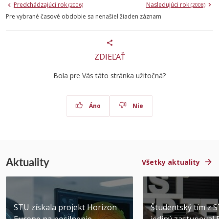
Predchádzajúci rok
Nasledujúci rok
(2006)
(2008)
Pre vybrané časové obdobie sa nenašiel žiaden záznam
ZDIEĽAŤ
Bola pre Vás táto stránka užitočná?
Áno
Nie
Aktuality
Všetky aktuality
STU získala projekt Horizon
Študentský tím z 