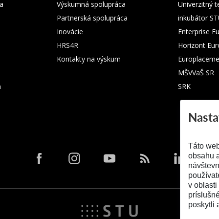
ka
Výskumná spolupráca
Univerzitný 
Partnerská spolupráca
inkubátor S
Inovácie
Enterprise E
HRS4R
Horizont Eu
Kontakty na výskum
Europlaceme
MŠVVaŠ SR
m
SRK
Nasta
Táto web
obsahu a
návštevn
používat
v oblasti
príslušn
poskytli 