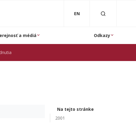
EN
erejnosť a médiá
Odkazy
dnutia
Na tejto stránke
2001