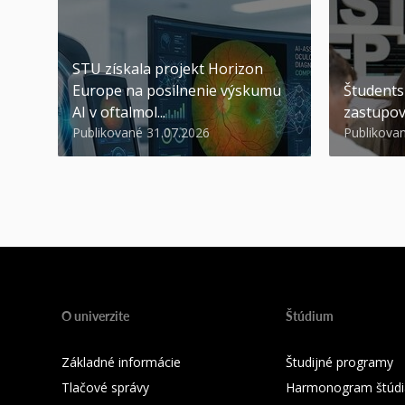
STU získala projekt Horizon
Europe na posilnenie výskumu
Študents
AI v oftalmol...
zastupov
Publikované 31.07.2026
Publikova
O univerzite
Štúdium
Základné informácie
Študijné programy
Tlačové správy
Harmonogram štúdi