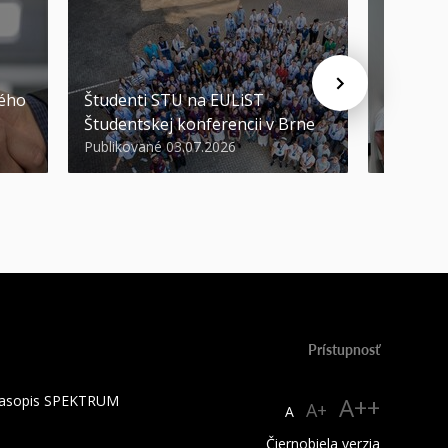
STU ocen
kého
Študenti STU na EULiST
najúspeš
Študentskej konferencii v Brne
športov
Publikované 03.07.2026
Publikova
Prístupnosť
 časopis SPEKTRUM
A++
A+
A
Čiernobiela verzia