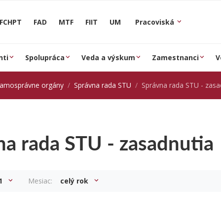
FCHPT
FAD
MTF
FIIT
UM
Pracoviská
nti
Spolupráca
Veda a výskum
Zamestnanci
V
samosprávne orgány
Správna rada STU
Správna rada STU - zasa
na rada STU - zasadnutia
1
Mesiac:
celý rok