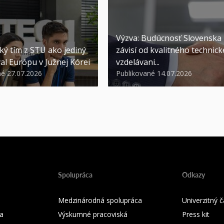
Výzva: Budúcnosť Slovenska
ký tím z STU ako jediný
závisí od kvalitného technic
al Európu v Južnej Kórei
vzdelávani...
né 27.07.2026
Publikované 14.07.2026
Spolupráca
Odkazy
Medzinárodná spolupráca
Univerzitný
a
Výskumné pracoviská
Press kit