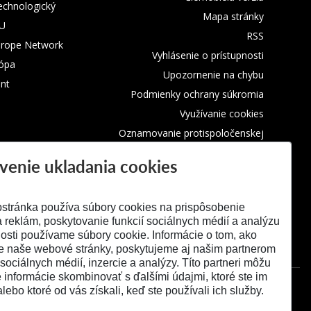
technologický
Mapa stránky
TU
RSS
urope Network
Vyhlásenie o prístupnosti
rópa
Upozornenie na chybu
nt
Podmienky ochrany súkromia
Využívanie cookies
Oznamovanie protispoločenskej
činnosti
venie ukladania cookies
stránka používa súbory cookies na prispôsobenie
 reklám, poskytovanie funkcií sociálnych médií a analýzu
osti používame súbory cookie. Informácie o tom, ako
e naše webové stránky, poskytujeme aj našim partnerom
 sociálnych médií, inzercie a analýzy. Títo partneri môžu
é informácie skombinovať s ďalšími údajmi, ktoré ste im
alebo ktoré od vás získali, keď ste používali ich služby.