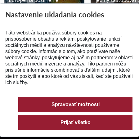
Europe na posilnenie
jediný zastupoval 
výskumu AI v oftalmol...
Južnej Kórei
Nastavenie ukladania cookies
Publikované 31.07.2026
Publikované 27.07.20
Táto webstránka používa súbory cookies na
prispôsobenie obsahu a reklám, poskytovanie funkcií
sociálnych médií a analýzu návštevnosti používame
súbory cookie. Informácie o tom, ako používate naše
webové stránky, poskytujeme aj našim partnerom v oblasti
SPÄŤ NA VRCH
sociálnych médií, inzercie a analýzy. Títo partneri môžu
príslušné informácie skombinovať s ďalšími údajmi, ktoré
ste im poskytli alebo ktoré od vás získali, keď ste používali
ich služby.
Spravovať možnosti
Prijať všetko
© 2026 Slovenská technická univerzita