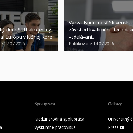
Výzva: Budúcnosť Slovenska
ký tím z STU ako jediný
závisí od kvalitného technic
al Európu v Južnej Kórei
vzdelávani...
né 27.07.2026
Publikované 14.07.2026
Spolupráca
Odkazy
Medzinárodná spolupráca
Univerzitný
a
Výskumné pracoviská
Press kit