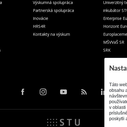
ka
Výskumná spolupráca
Univerzitný 
Partnerská spolupráca
inkubátor S
Inovácie
Enterprise E
HRS4R
Horizont Eu
Kontakty na výskum
Europlaceme
MŠVVaŠ SR
m
SRK
Nasta
Táto web
obsahu a
návštevn
používat
v oblasti
príslušn
poskytli 