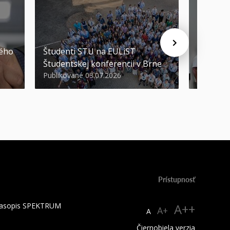
STU ocen
kého
Študenti STU na EULiST
najúspeš
Študentskej konferencii v Brne
športov
Publikované 03.07.2026
Publikova
Prístupnosť
 časopis SPEKTRUM
A++
A+
A
Čiernobiela verzia