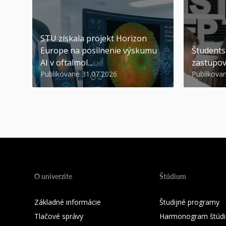
STU získala projekt Horizon
Europe na posilnenie výskumu
Študents
AI v oftalmol...
zastupov
Publikované 31.07.2026
Publikova
O univerzite
Štúdium
Základné informácie
Študijné programy
Tlačové správy
Harmonogram štúdi