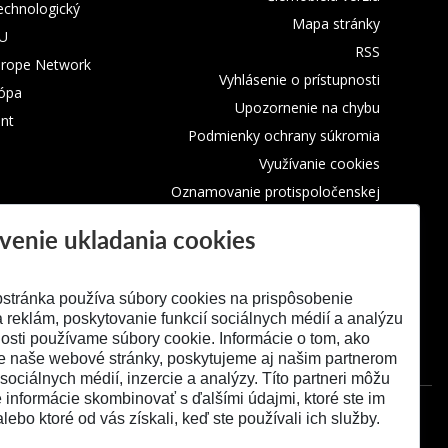
technologický
Mapa stránky
TU
RSS
urope Network
Vyhlásenie o prístupnosti
rópa
Upozornenie na chybu
nt
Podmienky ochrany súkromia
Využívanie cookies
Oznamovanie protispoločenskej
činnosti
venie ukladania cookies
stránka používa súbory cookies na prispôsobenie
 reklám, poskytovanie funkcií sociálnych médií a analýzu
osti používame súbory cookie. Informácie o tom, ako
e naše webové stránky, poskytujeme aj našim partnerom
 sociálnych médií, inzercie a analýzy. Títo partneri môžu
é informácie skombinovať s ďalšími údajmi, ktoré ste im
alebo ktoré od vás získali, keď ste používali ich služby.