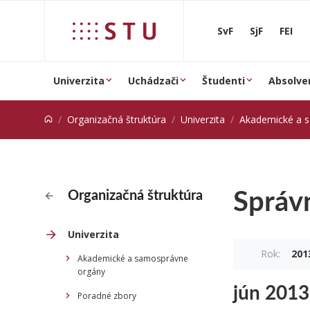
Prejsť na obsah
SvF
SjF
FEI
Univerzita
Uchádzači
Študenti
Absolve
Organizačná štruktúra
Univerzita
Akademické a 
Správ
Organizačná štruktúra
Univerzita
Rok:
201
Akademické a samosprávne
orgány
jún 2013
Poradné zbory