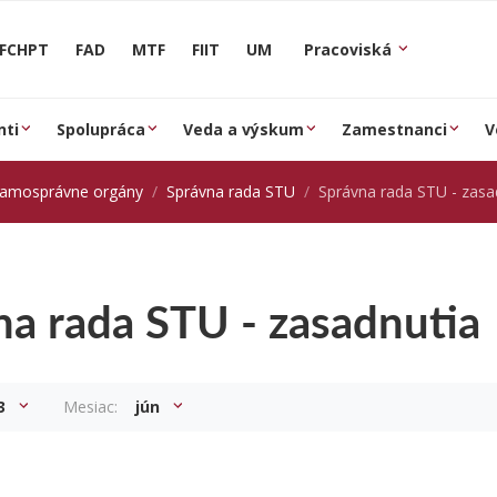
FCHPT
FAD
MTF
FIIT
UM
Pracoviská
nti
Spolupráca
Veda a výskum
Zamestnanci
V
samosprávne orgány
Správna rada STU
Správna rada STU - zasa
na rada STU - zasadnutia
3
Mesiac:
jún