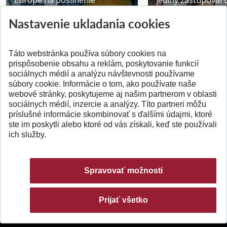
Europe na posilnenie
jediný zastupoval 
výskumu AI v oftalmol...
Južnej Kórei
Nastavenie ukladania cookies
Publikované 31.07.2026
Publikované 27.07.20
Táto webstránka používa súbory cookies na
prispôsobenie obsahu a reklám, poskytovanie funkcií
sociálnych médií a analýzu návštevnosti používame
súbory cookie. Informácie o tom, ako používate naše
webové stránky, poskytujeme aj našim partnerom v oblasti
SPÄŤ NA VRCH
sociálnych médií, inzercie a analýzy. Títo partneri môžu
príslušné informácie skombinovať s ďalšími údajmi, ktoré
ste im poskytli alebo ktoré od vás získali, keď ste používali
ich služby.
Spravovať možnosti
Prijať všetko
© 2026 Slovenská technická univerzita