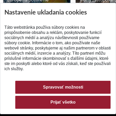
Europe na posilnenie
jediný zastupoval 
výskumu AI v oftalmol...
Južnej Kórei
Nastavenie ukladania cookies
Publikované 31.07.2026
Publikované 27.07.20
Táto webstránka používa súbory cookies na
prispôsobenie obsahu a reklám, poskytovanie funkcií
sociálnych médií a analýzu návštevnosti používame
súbory cookie. Informácie o tom, ako používate naše
webové stránky, poskytujeme aj našim partnerom v oblasti
SPÄŤ NA VRCH
sociálnych médií, inzercie a analýzy. Títo partneri môžu
príslušné informácie skombinovať s ďalšími údajmi, ktoré
ste im poskytli alebo ktoré od vás získali, keď ste používali
ich služby.
Spravovať možnosti
Prijať všetko
© 2026 Slovenská technická univerzita