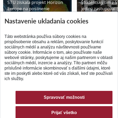
STU získala projekt Horizon
Študentský tím z 
Europe na posilnenie
jediný zastupoval 
výskumu AI v oftalmol...
Južnej Kórei
Nastavenie ukladania cookies
Publikované 31.07.2026
Publikované 27.07.20
Táto webstránka používa súbory cookies na
prispôsobenie obsahu a reklám, poskytovanie funkcií
sociálnych médií a analýzu návštevnosti používame
súbory cookie. Informácie o tom, ako používate naše
webové stránky, poskytujeme aj našim partnerom v oblasti
SPÄŤ NA VRCH
sociálnych médií, inzercie a analýzy. Títo partneri môžu
príslušné informácie skombinovať s ďalšími údajmi, ktoré
ste im poskytli alebo ktoré od vás získali, keď ste používali
ich služby.
Spravovať možnosti
Prijať všetko