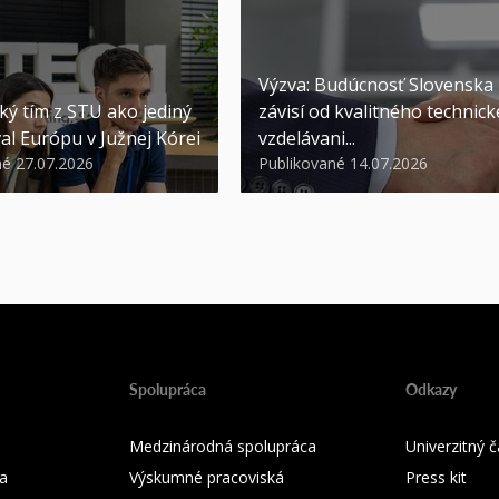
Výzva: Budúcnosť Slovenska
ký tím z STU ako jediný
závisí od kvalitného technic
al Európu v Južnej Kórei
vzdelávani...
né 27.07.2026
Publikované 14.07.2026
Spolupráca
Odkazy
Medzinárodná spolupráca
Univerzitný
a
Výskumné pracoviská
Press kit