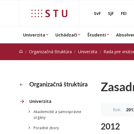
Prejsť na obsah
SvF
SjF
FEI
Univerzita
Uchádzači
Študenti
Absolve
Organizačná štruktúra
Univerzita
Rada pre vnútorný s
Zasad
Organizačná štruktúra
Univerzita
Rok:
201
Akademické a samosprávne
orgány
2012
Poradné zbory