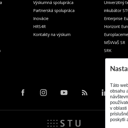
ka
Výskumná spolupráca
Univerzitný 
Partnerská spolupráca
inkubátor S
Inovácie
Enterprise E
HRS4R
Horizont Eu
Kontakty na výskum
Europlaceme
MŠVVaŠ SR
m
SRK
Nasta
Táto web
obsahu a
návštevn
používat
v oblasti
príslušn
poskytli 