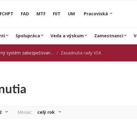
FCHPT
FAD
MTF
FIIT
UM
Pracoviská
nti
Spolupráca
Veda a výskum
Zamestnanci
V
ystém zabezpečovania kvality STU
Zasadnutia rady VSK
nutia
2
Mesiac:
celý rok