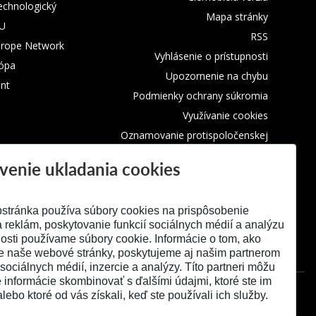
technologický
Mapa stránky
TU
RSS
urope Network
Vyhlásenie o prístupnosti
rópa
Upozornenie na chybu
nt
Podmienky ochrany súkromia
Využívanie cookies
Oznamovanie protispoločenskej
činnosti
venie ukladania cookies
stránka používa súbory cookies na prispôsobenie
 reklám, poskytovanie funkcií sociálnych médií a analýzu
osti používame súbory cookie. Informácie o tom, ako
e naše webové stránky, poskytujeme aj našim partnerom
 sociálnych médií, inzercie a analýzy. Títo partneri môžu
é informácie skombinovať s ďalšími údajmi, ktoré ste im
alebo ktoré od vás získali, keď ste používali ich služby.