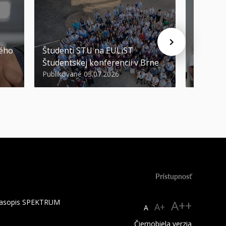
STU ocen
kého
Študenti STU na EULiST
najúspeš
Študentskej konferencii v Brne
športov
Publikované 03.07.2026
Publikova
Prístupnosť
 časopis SPEKTRUM
A++
A+
A
Čiernobiela verzia