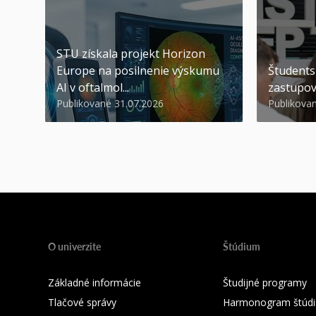
STU získala projekt Horizon
Europe na posilnenie výskumu
Študents
AI v oftalmol...
zastupov
Publikované 31.07.2026
Publikova
O univerzite
Štúdium
Základné informácie
Študijné programy
Tlačové správy
Harmonogram štúdi