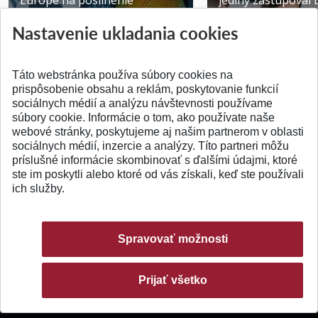
Europe na posilnenie
jediný zastupoval 
výskumu AI v oftalmol...
Južnej Kórei
Nastavenie ukladania cookies
Publikované 31.07.2026
Publikované 27.07.20
Táto webstránka používa súbory cookies na
prispôsobenie obsahu a reklám, poskytovanie funkcií
sociálnych médií a analýzu návštevnosti používame
súbory cookie. Informácie o tom, ako používate naše
webové stránky, poskytujeme aj našim partnerom v oblasti
SPÄŤ NA VRCH
sociálnych médií, inzercie a analýzy. Títo partneri môžu
príslušné informácie skombinovať s ďalšími údajmi, ktoré
ste im poskytli alebo ktoré od vás získali, keď ste používali
ich služby.
Spravovať možnosti
Prijať všetko
© 2026 Slovenská technická univerzita