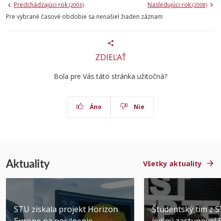
Predchádzajúci rok
Nasledujúci rok
(2006)
(2008)
Pre vybrané časové obdobie sa nenašiel žiaden záznam
ZDIEĽAŤ
Bola pre Vás táto stránka užitočná?
Áno
Nie
Aktuality
Všetky aktuality
STU získala projekt Horizon
Študentský tím z 