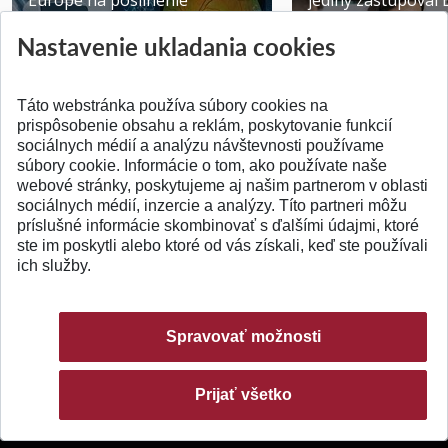
Europe na posilnenie
jediný zastupoval 
výskumu AI v oftalmol...
Južnej Kórei
Nastavenie ukladania cookies
Publikované 31.07.2026
Publikované 27.07.20
Táto webstránka používa súbory cookies na
prispôsobenie obsahu a reklám, poskytovanie funkcií
sociálnych médií a analýzu návštevnosti používame
súbory cookie. Informácie o tom, ako používate naše
webové stránky, poskytujeme aj našim partnerom v oblasti
SPÄŤ NA VRCH
sociálnych médií, inzercie a analýzy. Títo partneri môžu
príslušné informácie skombinovať s ďalšími údajmi, ktoré
ste im poskytli alebo ktoré od vás získali, keď ste používali
ich služby.
Spravovať možnosti
Prijať všetko
© 2026 Slovenská technická univerzita