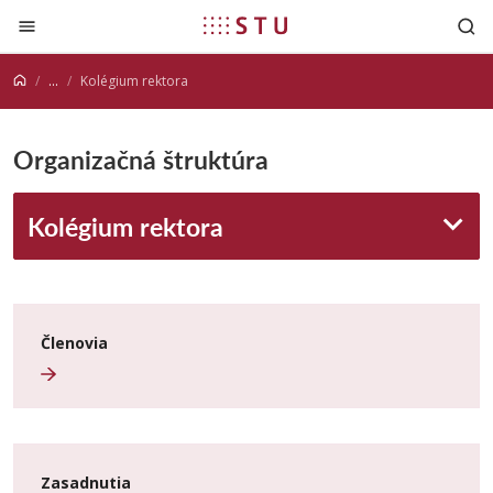
Prejsť na obsah
...
Kolégium rektora
Organizačná štruktúra
Kolégium rektora
Členovia
Zasadnutia