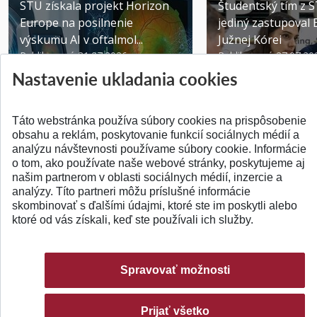
STU získala projekt Horizon
Študentský tím z 
Europe na posilnenie
jediný zastupoval 
výskumu AI v oftalmol...
Južnej Kórei
Publikované 31.07.2026
Publikované 27.07.20
Nastavenie ukladania cookies
Táto webstránka používa súbory cookies na prispôsobenie
obsahu a reklám, poskytovanie funkcií sociálnych médií a
analýzu návštevnosti používame súbory cookie. Informácie
SPÄŤ NA VRCH
o tom, ako používate naše webové stránky, poskytujeme aj
našim partnerom v oblasti sociálnych médií, inzercie a
analýzy. Títo partneri môžu príslušné informácie
skombinovať s ďalšími údajmi, ktoré ste im poskytli alebo
ktoré od vás získali, keď ste používali ich služby.
Spravovať možnosti
Prijať všetko