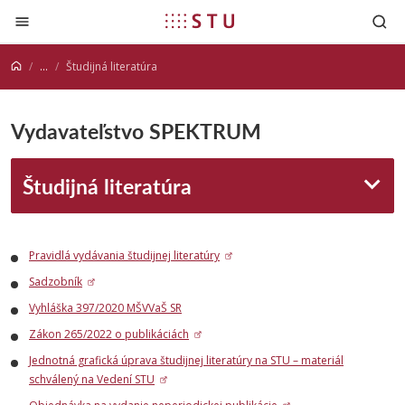
Prejsť na obsah
...
Študijná literatúra
Vydavateľstvo SPEKTRUM
Študijná literatúra
Pravidlá vydávania študijnej literatúry
Sadzobník
Vyhláška 397/2020 MŠVVaŠ SR
Zákon 265/2022 o publikáciách
Jednotná grafická úprava študijnej literatúry na STU – materiál
schválený na Vedení STU