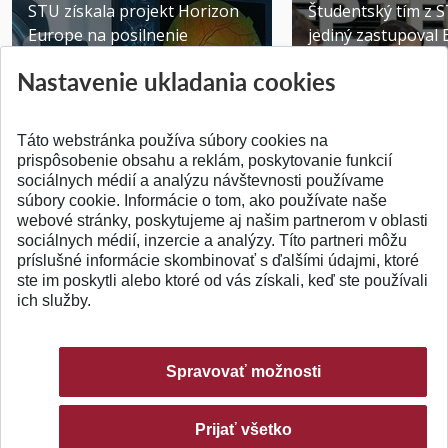
STU získala projekt Horizon
Študentský tím z 
Europe na posilnenie
jediný zastupoval 
výskumu AI v oftalmol...
Južnej Kórei
Nastavenie ukladania cookies
Publikované 31.07.2026
Publikované 27.07.20
Táto webstránka používa súbory cookies na
prispôsobenie obsahu a reklám, poskytovanie funkcií
sociálnych médií a analýzu návštevnosti používame
súbory cookie. Informácie o tom, ako používate naše
webové stránky, poskytujeme aj našim partnerom v oblasti
SPÄŤ NA VRCH
sociálnych médií, inzercie a analýzy. Títo partneri môžu
príslušné informácie skombinovať s ďalšími údajmi, ktoré
ste im poskytli alebo ktoré od vás získali, keď ste používali
ich služby.
Spravovať možnosti
Prijať všetko