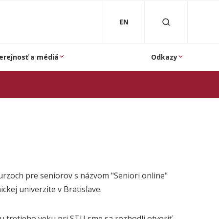
EN
erejnosť a médiá
Odkazy
urzoch pre seniorov s názvom "Seniori online"
ickej univerzite v Bratislave.
u tretieho veku pri STU sme sa rozhodli otvoriť