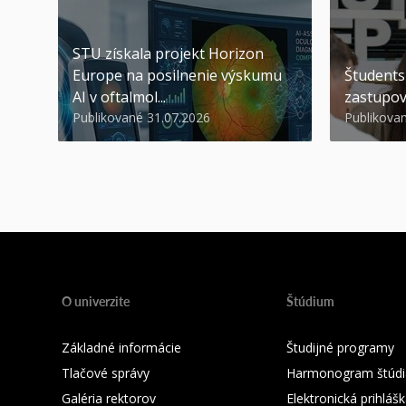
STU získala projekt Horizon
Europe na posilnenie výskumu
Študents
AI v oftalmol...
zastupov
Publikované 31.07.2026
Publikova
O univerzite
Štúdium
Základné informácie
Študijné programy
Tlačové správy
Harmonogram štúdi
Galéria rektorov
Elektronická prihláš