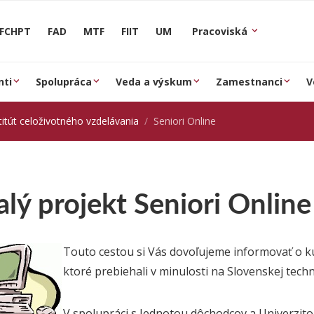
FCHPT
FAD
MTF
FIIT
UM
Pracoviská
nti
Spolupráca
Veda a výskum
Zamestnanci
V
titút celoživotného vzdelávania
Seniori Online
lý projekt Seniori Online
Touto cestou si Vás dovoľujeme informovať o k
ktoré prebiehali v minulosti na Slovenskej techn
V spolupráci s Jednotou dôchodcov a Univerzito