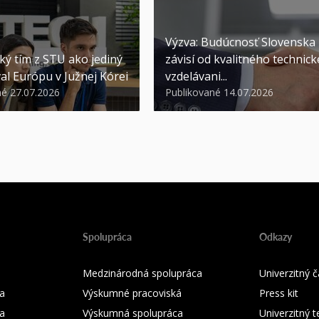
Výzva: Budúcnosť Slovenska
ký tím z STU ako jediný
závisí od kvalitného technic
al Európu v Južnej Kórei
vzdelávani...
né 27.07.2026
Publikované 14.07.2026
Spolupráca
Odkazy
Medzinárodná spolupráca
Univerzitný
a
Výskumné pracoviská
Press kit
ka
Výskumná spolupráca
Univerzitný 