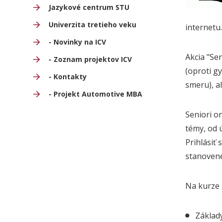
Jazykové centrum STU
Univerzita tretieho veku
internetu
- Novinky na ICV
Akcia "Se
- Zoznam projektov ICV
(oproti g
- Kontakty
smeru), a
- Projekt Automotive MBA
Seniori o
témy, od 
Prihlásiť
stanovené
Na kurze 
Základy