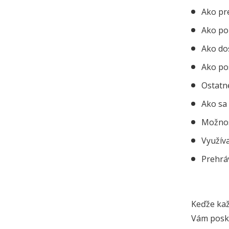
Ako pre
Ako pou
Ako do
Ako po
Ostatné
Ako sa 
Možnos
Využíva
Prehrá
Keďže kaž
Vám posk