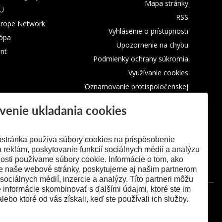
Mapa stránky
TU
RSS
urope Network
Vyhlásenie o prístupnosti
rópa
Upozornenie na chybu
nt
Podmienky ochrany súkromia
Využívanie cookies
Oznamovanie protispoločenskej
činnosti
venie ukladania cookies
stránka používa súbory cookies na prispôsobenie
 reklám, poskytovanie funkcií sociálnych médií a analýzu
osti používame súbory cookie. Informácie o tom, ako
e naše webové stránky, poskytujeme aj našim partnerom
 sociálnych médií, inzercie a analýzy. Títo partneri môžu
é informácie skombinovať s ďalšími údajmi, ktoré ste im
alebo ktoré od vás získali, keď ste používali ich služby.