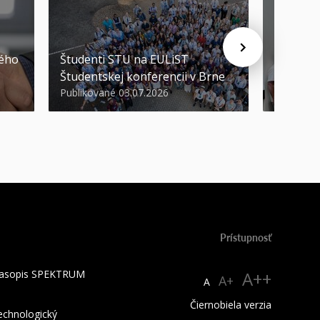
STU ocen
kého
Študenti STU na EULiST
najúspeš
Študentskej konferencii v Brne
športov
Publikované 03.07.2026
Publikova
Prístupnosť
 časopis SPEKTRUM
A++
A+
A
Čiernobiela verzia
technologický