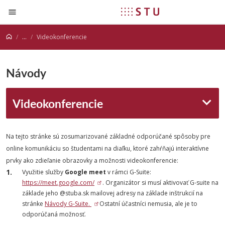
Prejsť na obsah
...
Videokonferencie
Návody
Videokonferencie
Na tejto stránke sú zosumarizované základné odporúčané spôsoby pre
online komunikáciu so študentami na diaľku, ktoré zahŕňajú interaktívne
prvky ako zdieľanie obrazovky a možnosti videokonferencie:
Využitie služby
Google meet
v rámci G-Suite:
https://meet.google.com/
. Organizátor si musí aktivovať G-suite na
základe jeho @stuba.sk mailovej adresy na základe inštrukcií na
stránke
Návody G-Suite.
Ostatní účastníci nemusia, ale je to
odporúčaná možnosť.