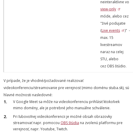
neinteraktívne vo
view-only
móde, alebo cez
"živé podujatie
(
Live events
)" -
max. 15
livestreamov
naraz na celej
STU, alebo
cez OBS štúdio.
V prípade, že je vhodné/požadované realizovať
videokonferenciu/streamovanie pre verejnosť (mimo doménu stuba.sk), sú
hlavné možnosti nasledovné:
V Google Meet sa môže na videokonferenciu prihlásiť ktokoľvek
mimo domény, ale je potrebné jeho manuálne schválenie.
Pri ľubovoľnej videokonferencii je možné obsah obrazovky
streamovať napr. pomocou
OBS štúdia
na zvolenú platformu pre
verejnosť, napr. Youtube, Twitch.