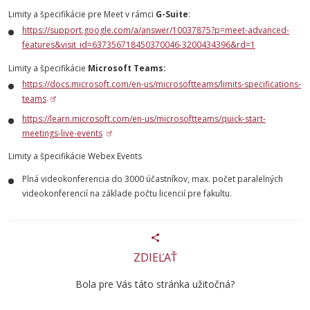
Limity a špecifikácie pre Meet v rámci
G-Suite
:
https://support.google.com/a/answer/10037875?p=meet-advanced-
features&visit_id=637356718450370046-3200434396&rd=1
Limity a špecifikácie
Microsoft Teams:
https://docs.microsoft.com/en-us/microsoftteams/limits-specifications-
teams
https://learn.microsoft.com/en-us/microsoftteams/quick-start-
meetings-live-events
Limity a špecifikácie Webex Events
Plná videokonferencia do 3000 účastníkov, max. počet paralelných
videokonferencií na základe počtu licencií pre fakultu.
ZDIEĽAŤ
Bola pre Vás táto stránka užitočná?