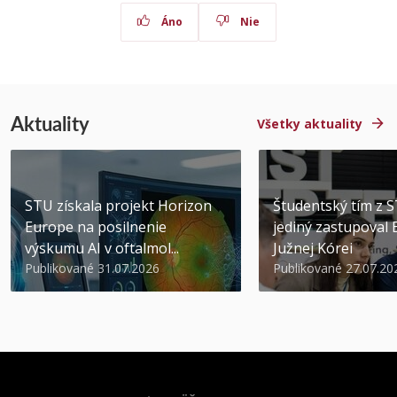
Áno
Nie
Aktuality
Všetky aktuality
STU získala projekt Horizon
Študentský tím z 
Europe na posilnenie
jediný zastupoval 
výskumu AI v oftalmol...
Južnej Kórei
Publikované 31.07.2026
Publikované 27.07.20