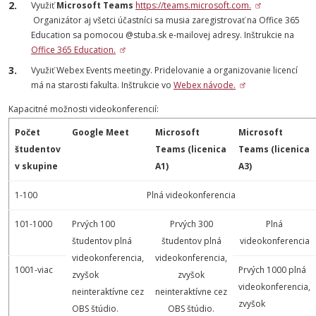
Využiť
Microsoft Teams
https://teams.microsoft.com.
Organizátor aj všetci účastníci sa musia zaregistrovať na Office 365
Education sa pomocou @stuba.sk e-mailovej adresy. Inštrukcie na
Office 365 Education.
Využiť Webex Events meetingy. Pridelovanie a organizovanie licencí
má na starosti fakulta. Inštrukcie vo
Webex návode.
Kapacitné možnosti videokonferencií:
Počet
Google Meet
Microsoft
Microsoft
študentov
Teams (licenica
Teams (licenica
v skupine
A1)
A3)
1-100
Plná videokonferencia
101-1000
Prvých 100
Prvých 300
Plná
študentov plná
študentov plná
videokonferencia
videokonferencia,
videokonferencia,
1001-viac
Prvých 1000 plná
zvyšok
zvyšok
videokonferencia,
neinteraktívne cez
neinteraktívne cez
zvyšok
OBS štúdio.
OBS štúdio.