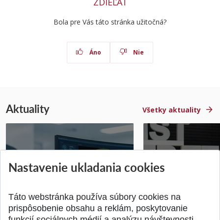
ZDIEĽAŤ
Bola pre Vás táto stránka užitočná?
Áno
Nie
Aktuality
Všetky aktuality
STU získala projekt Horizon
Študentský tím z 
Nastavenie ukladania cookies
Europe na posilnenie
jediný zastupoval 
výskumu AI v oftalmol...
Južnej Kórei
Publikované 31.07.2026
Publikované 27.07.20
Táto webstránka používa súbory cookies na
prispôsobenie obsahu a reklám, poskytovanie
funkcií sociálnych médií a analýzu návštevnosti