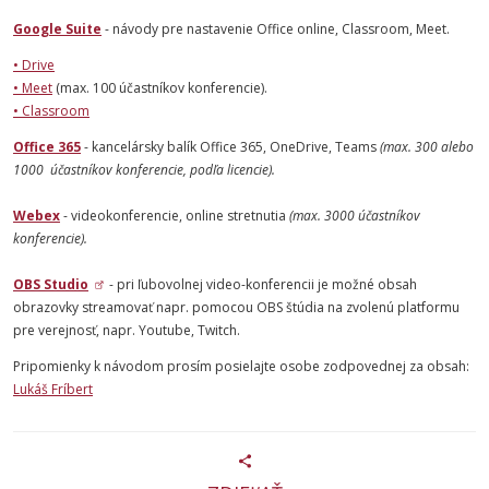
Google Suite
- návody pre nastavenie Office online, Classroom, Meet.
• Drive
• Meet
(max. 100 účastníkov konferencie).
• Classroom
Office 365
- kancelársky balík Office 365, OneDrive, Teams
(max. 300 alebo
1000 účastníkov konferencie, podľa licencie).
Webex
- videokonferencie, online stretnutia
(max. 3000 účastníkov
konferencie).
OBS Studio
- pri ľubovolnej video-konferencii je možné obsah
obrazovky streamovať napr. pomocou OBS štúdia na zvolenú platformu
pre verejnosť, napr. Youtube, Twitch.
Pripomienky k návodom prosím posielajte osobe zodpovednej za obsah:
Lukáš Fríbert