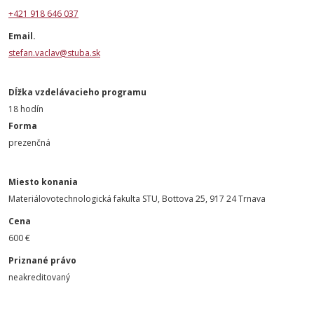
+421 918 646 037
Email.
stefan.vaclav@stuba.sk
Dĺžka vzdelávacieho programu
18 hodín
Forma
prezenčná
Miesto konania
Materiálovotechnologická fakulta STU, Bottova 25, 917 24 Trnava
Cena
600 €
Priznané právo
neakreditovaný