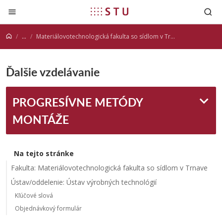
Prejsť na obsah
...
Materiálovotechnologická fakulta so sídlom v Trnave
Ďalšie vzdelávanie
PROGRESÍVNE METÓDY
MONTÁŽE
Na tejto stránke
Fakulta: Materiálovotechnologická fakulta so sídlom v Trnave
Ústav/oddelenie: Ústav výrobných technológií
Kľúčové slová
Objednávkový formulár