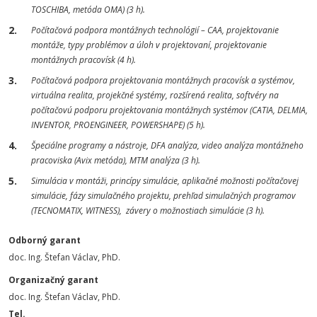
TOSCHIBA, metóda OMA) (3 h).
Počítačová podpora montážnych technológií – CAA, projektovanie
montáže, typy problémov a úloh v projektovaní, projektovanie
montážnych pracovísk (4 h).
Počítačová podpora projektovania montážnych pracovísk a systémov,
virtuálna realita, projekčné systémy, rozšírená realita, softvéry na
počítačovú podporu projektovania montážnych systémov (CATIA, DELMIA,
INVENTOR, PROENGINEER, POWERSHAPE) (5 h).
Špeciálne programy a nástroje, DFA analýza, video analýza montážneho
pracoviska (Avix metóda), MTM analýza (3 h).
Simulácia v montáži, princípy simulácie, aplikačné možnosti počítačovej
simulácie, fázy simulačného projektu, prehľad simulačných programov
(TECNOMATIX, WITNESS), závery o možnostiach simulácie (3 h).
Odborný garant
doc. Ing. Štefan Václav, PhD.
Organizačný garant
doc. Ing. Štefan Václav, PhD.
Tel.