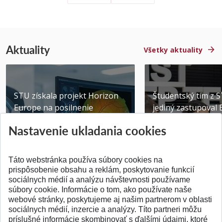
Aktuality
Všetky aktuality
STU získala projekt Horizon
Študentský tím z 
Europe na posilnenie
jediný zastupoval 
výskumu AI v oftalmol...
Južnej Kórei
Nastavenie ukladania cookies
Publikované 31.07.2026
Publikované 27.07.20
Táto webstránka používa súbory cookies na
prispôsobenie obsahu a reklám, poskytovanie funkcií
sociálnych médií a analýzu návštevnosti používame
súbory cookie. Informácie o tom, ako používate naše
webové stránky, poskytujeme aj našim partnerom v oblasti
SPÄŤ NA VRCH
sociálnych médií, inzercie a analýzy. Títo partneri môžu
príslušné informácie skombinovať s ďalšími údajmi, ktoré