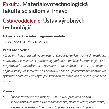
Materiálovotechnologická
Fakulta:
fakulta so sídlom v Trnave
Ústav výrobných
Ústav/oddelenie:
technológií
Názov vzdelávacieho programu/modulu
PROGRESÍVNE METÓDY MONTÁŽE
Profil absolventa
Absolventi kurzu získajú vedomosti o špecializovaných tvorivých metódach
používaných v montáži, o počítačovej podpore montážnych technológií – CAA,
projektovaní montáže a systémov. Oboznámia sa s prehľadom
najpoužívanejších softvérov na počítačovú podporu projektovania montážnych
systémov a softvérov určených pre simuláciu montáže, ako aj celého výrobného
procesu.
Osnova
Špecializované tvorivé metódy (DFM, DFMA), prehľad a princíp
špecializovaných metód DFA (Andreasenova, Boothroydova, Redfordova,
Warneckeho, metóda CISAL, metóda firmy LUCAS, metóda firmy