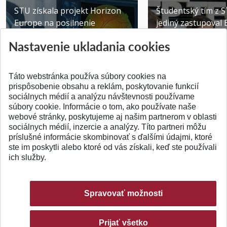
STU získala projekt Horizon
Študentský tím z 
Europe na posilnenie
jediný zastupoval 
výskumu AI v oftalmol...
Južnej Kórei
Nastavenie ukladania cookies
Publikované 31.07.2026
Publikované 27.07.20
Táto webstránka používa súbory cookies na
prispôsobenie obsahu a reklám, poskytovanie funkcií
sociálnych médií a analýzu návštevnosti používame
súbory cookie. Informácie o tom, ako používate naše
webové stránky, poskytujeme aj našim partnerom v oblasti
SPÄŤ NA VRCH
sociálnych médií, inzercie a analýzy. Títo partneri môžu
príslušné informácie skombinovať s ďalšími údajmi, ktoré
ste im poskytli alebo ktoré od vás získali, keď ste používali
ich služby.
Spravovať možnosti
Prijať všetko