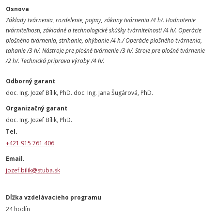
Osnova
Základy tvárnenia, rozdelenie, pojmy, zákony tvárnenia /4 h/.
Hodnotenie
tvárniteľnosti, základné a technologické skúšky
tvárniteľnosti /4 h/. Operácie
plošného tvárnenia, strihanie, ohýbanie
/4 h./ Operácie plošného tvárnenia,
ťahanie /3 h/. Nástroje pre plošné
tvárnenie /3 h/. Stroje pre plošné tvárnenie
/2 h/. Technická príprava
výroby /4 h/.
Odborný garant
doc. Ing. Jozef Bílik, PhD. doc. Ing. Jana Šugárová, PhD.
Organizačný garant
doc. Ing. Jozef Bílik, PhD.
Tel.
+421 915 761 406
Email.
jozef.bilik@stuba.sk
Dĺžka vzdelávacieho programu
24 hodín