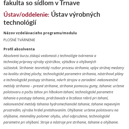
fakulta so sídlom v Trnave
Ústav výrobných
Ústav/oddelenie:
technológií
Názov vzdelávacieho programu/modulu
PLOŠNÉ TVÁRNENIE
Profil absolventa
Absolventi kurzu získajú vedomosti z technológie tvárnenia a
technickej
prípravy výroby výstrižkov, výťažkov a ohýbaných
súčiastok.
Strihanie: teoretický rozbor procesu strihania, vplyv strižnej medzery
na
kvalitu strižnej plochy, technologické parametre strihania, nástrihové
plány
a technologické postupy strihania, návrh strojov a zariadení
‐nekonvenčné
metódy strihania – presné strihanie, strihanie pomocou
gumy, ťahanie: určenie
polotovaru a počtu ťahov pri hlbokom ťahaní,
technologické parametre
ťahania a postupy ťahania, pridržiavače a
brzdiace rebrá pri ťahaní,
nekonvenčné metódy ťahania
hydromechanické ťahanie, ťahanie nepevným
prostredím, výroba hrdiel
preťahovaním.
Ohýbanie: určenie polotovaru na
ohýbanie, minimálny polomer ohybu,
uhol odpruženia, technologické
parametre pri ohýbaní.
Stroje a nástroje pre strihanie, ťahanie a ohýbanie.