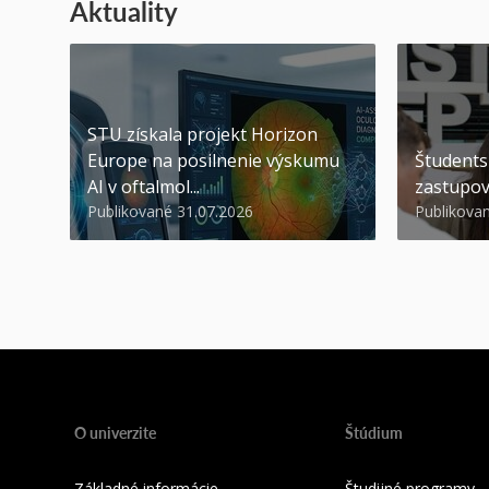
Aktuality
STU získala projekt Horizon
Europe na posilnenie výskumu
Študents
AI v oftalmol...
zastupov
Publikované 31.07.2026
Publikova
O univerzite
Štúdium
Základné informácie
Študijné programy