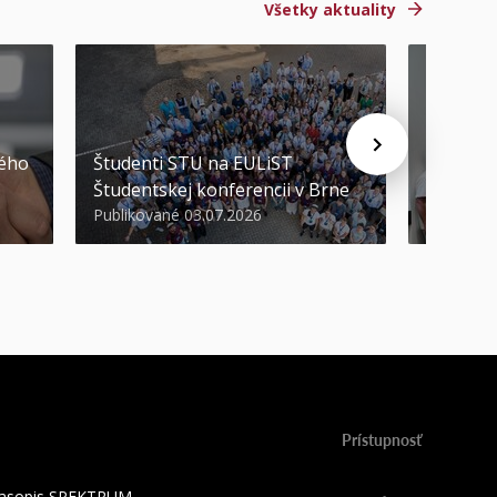
Všetky aktuality
STU ocen
kého
Študenti STU na EULiST
najúspeš
Študentskej konferencii v Brne
športov
Publikované 03.07.2026
Publikova
Prístupnosť
 časopis SPEKTRUM