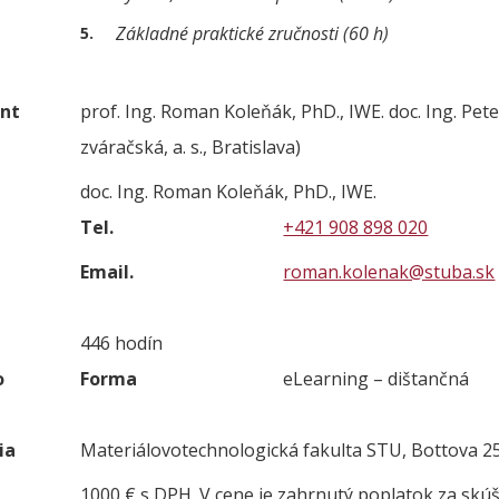
Základné praktické zručnosti (60 h)
nt
prof. Ing. Roman Koleňák, PhD., IWE. doc. Ing. Pete
zváračská, a. s., Bratislava)
doc. Ing. Roman Koleňák, PhD., IWE.
Tel.
+421 908 898 020
Email.
roman.kolenak@stuba.sk
446 hodín
o
Forma
eLearning – dištančná
ia
Materiálovotechnologická fakulta STU, Bottova 2
1000 € s DPH. V cene je zahrnutý poplatok za skúš