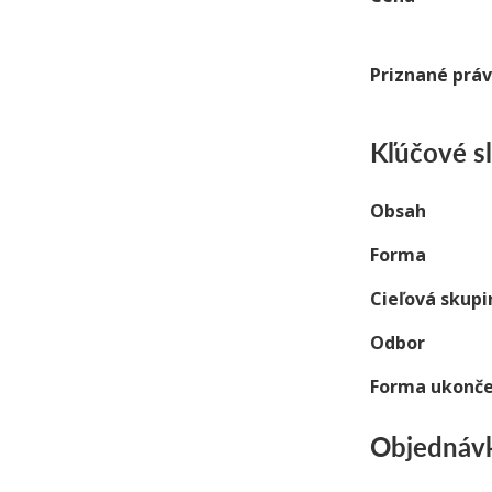
Priznané prá
Kľúčové s
Obsah
Forma
Cieľová skupi
Odbor
Forma ukonče
Objednávk