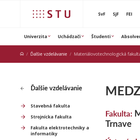
Prejsť na obsah
SvF
SjF
FEI
Univerzita
Uchádzači
Študenti
Absolve
Ďalšie vzdelávanie
Materiálovotechnologická fakulta so sídlo
MEDZ
Ďalšie vzdelávanie
Stavebná fakulta
M
Fakulta:
Strojnícka fakulta
Trnave
Fakulta elektrotechniky a
informatiky