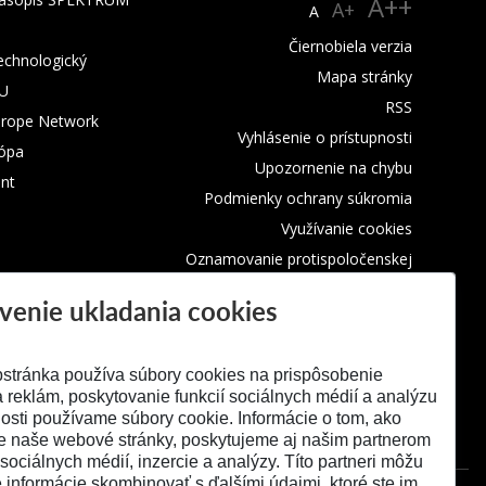
A++
A+
A
Čiernobiela verzia
technologický
Mapa stránky
TU
RSS
urope Network
Vyhlásenie o prístupnosti
rópa
Upozornenie na chybu
nt
Podmienky ochrany súkromia
Využívanie cookies
Oznamovanie protispoločenskej
činnosti
venie ukladania cookies
stránka používa súbory cookies na prispôsobenie
 reklám, poskytovanie funkcií sociálnych médií a analýzu
osti používame súbory cookie. Informácie o tom, ako
e naše webové stránky, poskytujeme aj našim partnerom
 sociálnych médií, inzercie a analýzy. Títo partneri môžu
é informácie skombinovať s ďalšími údajmi, ktoré ste im