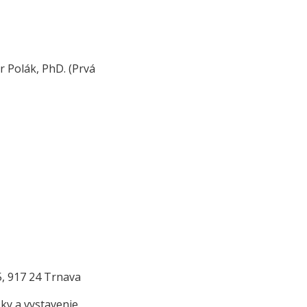
r Polák, PhD. (Prvá
5, 917 24 Trnava
ky a vystavenie