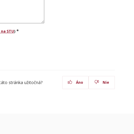
*
 na STU
)
táto stránka užitočná?
Áno
Nie