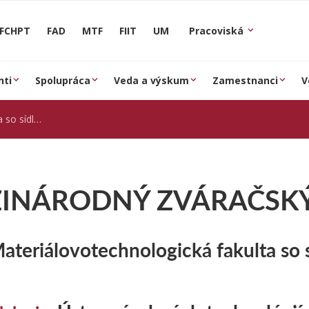
FCHPT
FAD
MTF
FIIT
UM
Pracoviská
nti
Spolupráca
Veda a výskum
Zamestnanci
V
m v Trnave
INÁRODNÝ ZVÁRAČSKÝ 
ateriálovotechnologická fakulta so 