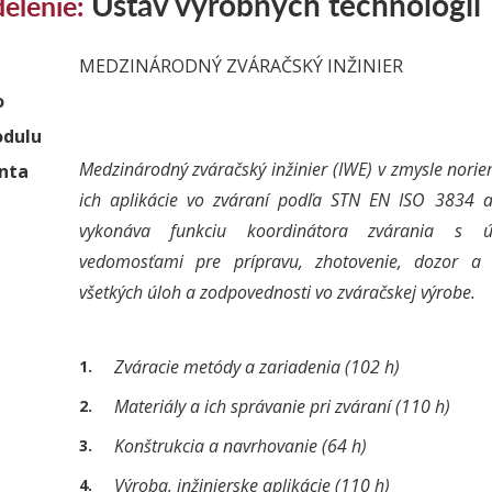
Ústav výrobných technológií
elenie:
MEDZINÁRODNÝ ZVÁRAČSKÝ INŽINIER
o
dulu
Medzinárodný zváračský inžinier (IWE) v zmysle nor
enta
ich aplikácie vo zváraní podľa STN EN ISO 3834
vykonáva funkciu koordinátora zvárania s úp
vedomosťami pre prípravu, zhotovenie, dozor a
všetkých úloh a zodpovednosti vo zváračskej výrobe.
Zváracie metódy a zariadenia (102 h)
Materiály a ich správanie pri zváraní (110 h)
Konštrukcia a navrhovanie (64 h)
Výroba, inžinierske aplikácie (110 h)