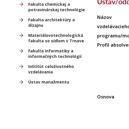
Ústav/odd
Fakulta chemickej a
potravinárskej technológie
Názov
Fakulta architektúry a
dizajnu
vzdelávacieh
Materiálovotechnologická
programu/mo
fakulta so sídlom v Trnave
Profil absolv
Fakulta informatiky a
informačných technológií
Inštitút celoživotného
vzdelávania
Ústav manažmentu
Osnova