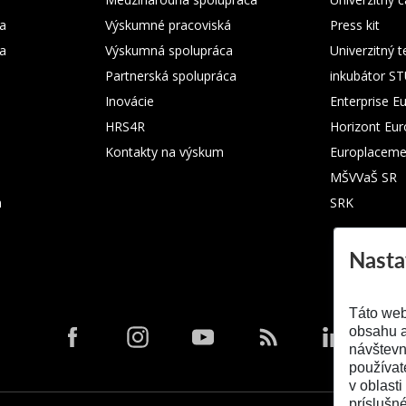
a
Výskumné pracoviská
Press kit
ka
Výskumná spolupráca
Univerzitný 
Partnerská spolupráca
inkubátor S
Inovácie
Enterprise E
HRS4R
Horizont Eu
Kontakty na výskum
Europlaceme
MŠVVaŠ SR
m
SRK
Nasta
Táto web
obsahu a
návštevn
používat
v oblasti
príslušn