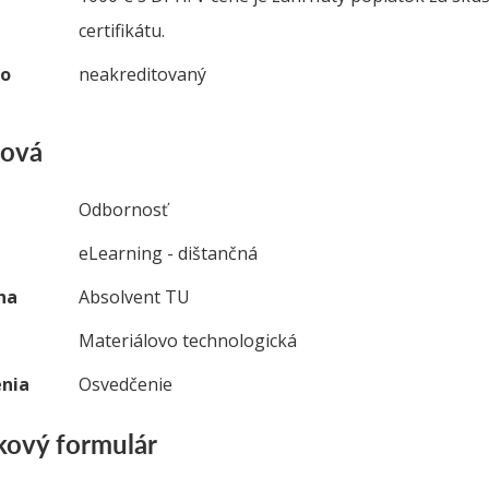
certifikátu.
vo
neakreditovaný
lová
Odbornosť
eLearning - dištančná
na
Absolvent TU
Materiálovo technologická
nia
Osvedčenie
ový formulár