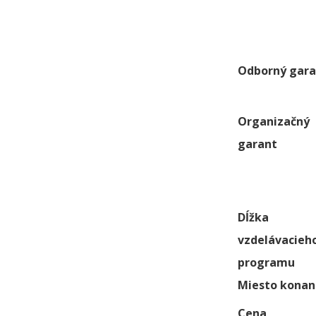
Odborný gara
Organizačný
garant
Dĺžka
vzdelávacieh
programu
Miesto konan
Cena