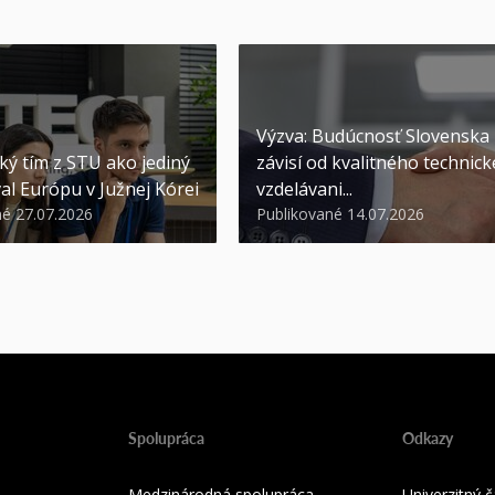
Výzva: Budúcnosť Slovenska
ký tím z STU ako jediný
závisí od kvalitného technic
al Európu v Južnej Kórei
vzdelávani...
né 27.07.2026
Publikované 14.07.2026
Spolupráca
Odkazy
Medzinárodná spolupráca
Univerzitný