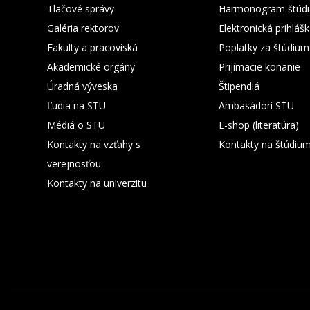
Tlačové správy
Harmonogram štúdi
Galéria rektorov
Elektronická prihláš
Fakulty a pracoviská
Poplatky za štúdium
Akademické orgány
Prijímacie konanie
Úradná výveska
Štipendiá
Ľudia na STU
Ambasádori STU
Médiá o STU
E-shop (literatúra)
Kontakty na vzťahy s
Kontakty na štúdiu
verejnosťou
Kontakty na univerzitu