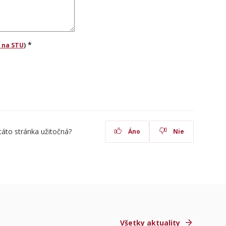
*
 na STU
)
táto stránka užitočná?
Áno
Nie
Všetky aktuality