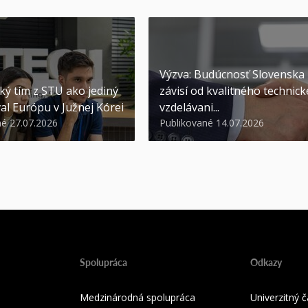
Výzva: Budúcnosť Slovenska
ký tím z STU ako jediný
závisí od kvalitného technic
al Európu v Južnej Kórei
vzdelávani...
né 27.07.2026
Publikované 14.07.2026
Spolupráca
Odkazy
Medzinárodná spolupráca
Univerzitný