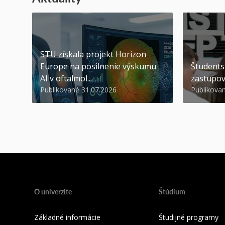
STU získala projekt Horizon
Europe na posilnenie výskumu
Študents
AI v oftalmol...
zastupov
Publikované 31.07.2026
Publikova
O univerzite
Štúdium
Základné informácie
Študijné programy