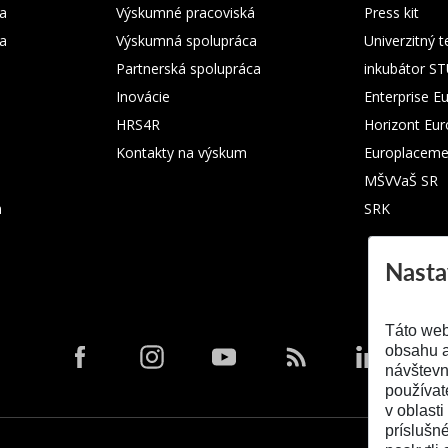
a
Výskumné pracoviská
Press kit
ka
Výskumná spolupráca
Univerzitný 
Partnerská spolupráca
inkubátor S
Inovácie
Enterprise E
HRS4R
Horizont Eu
Kontakty na výskum
Europlaceme
MŠVVaŠ SR
m
SRK
Nasta
Táto web
obsahu a
návštevn
používat
v oblasti
príslušn