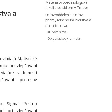
Materiálovotechnologická
fakulta so sídlom v Trnave
stva a
Ústav/oddelenie: Ústav
priemyselného inžinierstva a
manažmentu
Kľúčové slová
Objednávkový formulár
vládajú štatistické
ňujú pri zlepšovaní
edajúce vedomosti
epšovaní procesov
Six Sigma. Postup
tód pri zlepšovaní