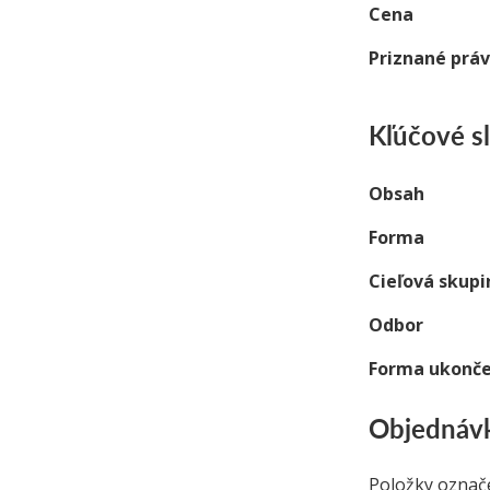
Cena
Priznané prá
Kľúčové s
Obsah
Forma
Cieľová skupi
Odbor
Forma ukonče
Objednávk
Položky označ