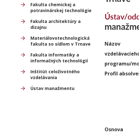
Fakulta chemickej a
potravinárskej technológie
Ústav/odd
Fakulta architektúry a
manažm
dizajnu
Materiálovotechnologická
Názov
fakulta so sídlom v Trnave
vzdelávacieh
Fakulta informatiky a
informačných technológií
programu/mo
Inštitút celoživotného
Profil absolv
vzdelávania
Ústav manažmentu
Osnova