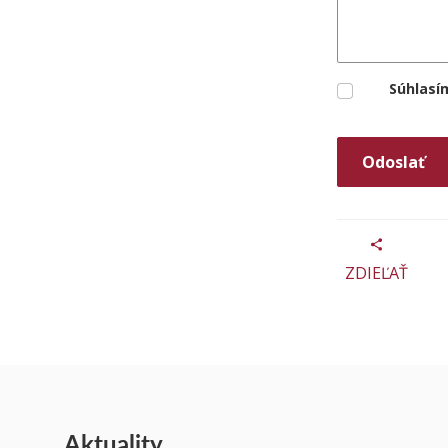
Súhlasí
ZDIEĽAŤ
Aktuality