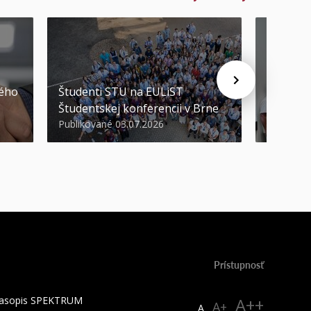
STU ocen
kého
Študenti STU na EULiST
najúspeš
Študentskej konferencii v Brne
športov
Publikované 03.07.2026
Publikova
Prístupnosť
 časopis SPEKTRUM
A++
A+
A