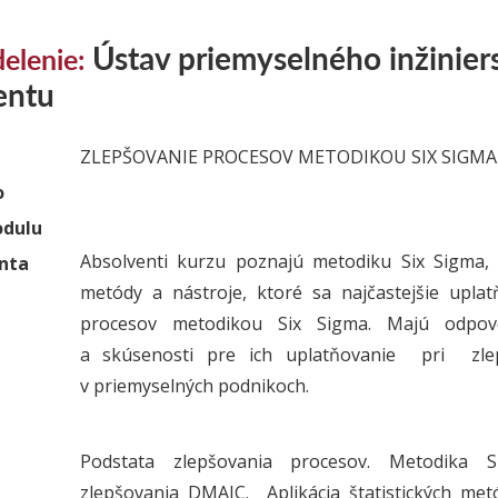
Ústav priemyselného inžinier
elenie:
entu
ZLEPŠOVANIE PROCESOV METODIKOU SIX SIGMA
o
dulu
Absolventi kurzu poznajú metodiku Six Sigma, o
enta
metódy a nástroje, ktoré sa najčastejšie uplat
procesov metodikou Six Sigma. Majú odpov
a skúsenosti pre ich uplatňovanie pri zl
v priemyselných podnikoch.
Podstata zlepšovania procesov. Metodika 
zlepšovania DMAIC. Aplikácia štatistických me