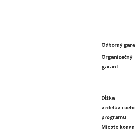
Odborný gara
Organizačný
garant
Dĺžka
vzdelávacieh
programu
Miesto konan