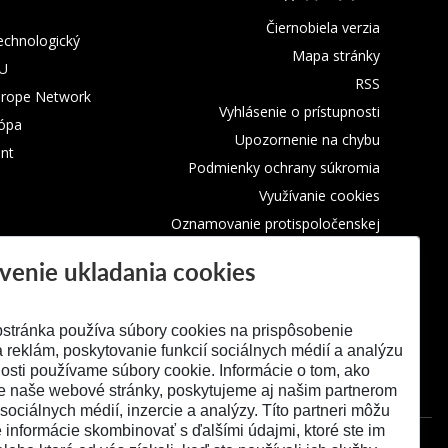
Čiernobiela verzia
technologický
Mapa stránky
TU
RSS
urope Network
Vyhlásenie o prístupnosti
rópa
Upozornenie na chybu
nt
Podmienky ochrany súkromia
Využívanie cookies
Oznamovanie protispoločenskej
činnosti
venie ukladania cookies
stránka používa súbory cookies na prispôsobenie
 reklám, poskytovanie funkcií sociálnych médií a analýzu
osti používame súbory cookie. Informácie o tom, ako
e naše webové stránky, poskytujeme aj našim partnerom
 sociálnych médií, inzercie a analýzy. Títo partneri môžu
é informácie skombinovať s ďalšími údajmi, ktoré ste im