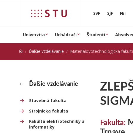
Prejsť na obsah
SvF
SjF
FEI
Univerzita
Uchádzači
Študenti
Absolve
Ďalšie vzdelávanie
Materiálovotechnologická fakulta so sídlo
ZLEP
Ďalšie vzdelávanie
SIGM
Stavebná fakulta
Strojnícka fakulta
M
Fakulta:
Fakulta elektrotechniky a
informatiky
Trnave