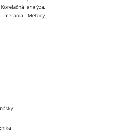
 Korelačná analýza.
mu merania. Metódy
k
dnášky
zníka