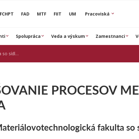
FCHPT
FAD
MTF
FIIT
UM
Pracoviská
nti
Spolupráca
Veda a výskum
Zamestnanci
V
m v Trnave
ŠOVANIE PROCESOV ME
A
ateriálovotechnologická fakulta so 