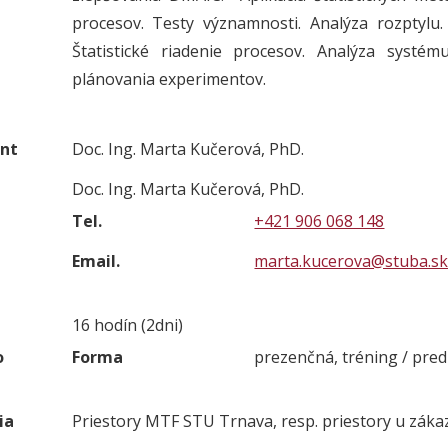
procesov. Testy významnosti. Analýza rozptylu.
Štatistické riadenie procesov. Analýza systé
plánovania experimentov.
nt
Doc. Ing. Marta Kučerová, PhD.
Doc. Ing. Marta Kučerová, PhD.
Tel.
+421 906 068 148
Email.
marta.kucerova@stuba.s
16 hodín (2dni)
o
Forma
prezenčná, tréning / pre
ia
Priestory MTF STU Trnava, resp. priestory u záka