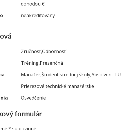
dohodou €
vo
neakreditovaný
lová
Zručnosť,Odbornosť
Tréning,Prezenčná
na
Manažér,Študent strednej školy,Absolvent TU
Prierezové technické manažérske
nia
Osvedčenie
ový formulár
ené * sú povinné.