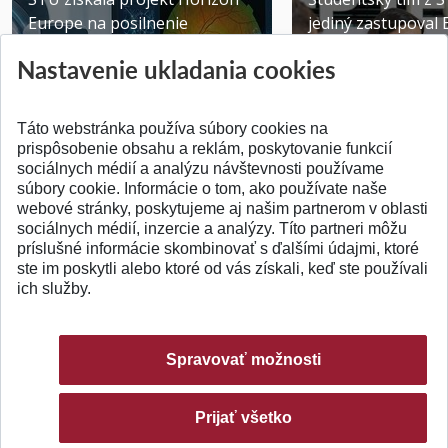
Europe na posilnenie
jediný zastupoval 
výskumu AI v oftalmol...
Južnej Kórei
Nastavenie ukladania cookies
Publikované 31.07.2026
Publikované 27.07.20
Táto webstránka používa súbory cookies na
prispôsobenie obsahu a reklám, poskytovanie funkcií
sociálnych médií a analýzu návštevnosti používame
súbory cookie. Informácie o tom, ako používate naše
webové stránky, poskytujeme aj našim partnerom v oblasti
SPÄŤ NA VRCH
sociálnych médií, inzercie a analýzy. Títo partneri môžu
príslušné informácie skombinovať s ďalšími údajmi, ktoré
ste im poskytli alebo ktoré od vás získali, keď ste používali
ich služby.
Spravovať možnosti
Prijať všetko