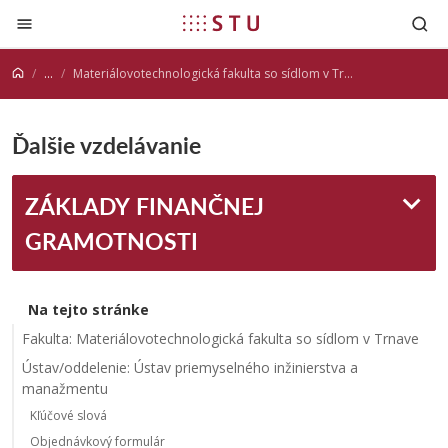
Prejsť na obsah
...
Materiálovotechnologická fakulta so sídlom v Trnave
Ďalšie vzdelávanie
ZÁKLADY FINANČNEJ
GRAMOTNOSTI
Na tejto stránke
Fakulta: Materiálovotechnologická fakulta so sídlom v Trnave
Ústav/oddelenie: Ústav priemyselného inžinierstva a
manažmentu
Kľúčové slová
Objednávkový formulár