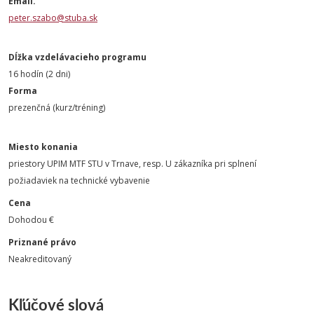
Email.
peter.szabo@stuba.sk
Dĺžka vzdelávacieho programu
16 hodín (2 dni)
Forma
prezenčná (kurz/tréning)
Miesto konania
priestory UPIM MTF STU v Trnave, resp. U zákazníka pri splnení
požiadaviek na technické vybavenie
Cena
Dohodou €
Priznané právo
Neakreditovaný
Kľúčové slová