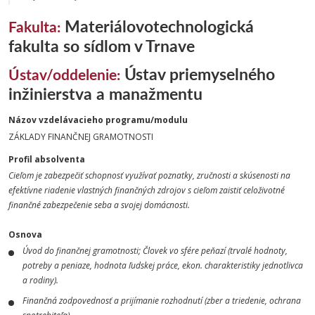
Materiálovotechnologická
Fakulta:
fakulta so sídlom v Trnave
Ústav priemyselného
Ústav/oddelenie:
inžinierstva a manažmentu
Názov vzdelávacieho programu/modulu
ZÁKLADY FINANČNEJ GRAMOTNOSTI
Profil absolventa
Cieľom je zabezpečiť schopnosť využívať poznatky, zručnosti a skúsenosti na
efektívne riadenie vlastných finančných zdrojov s cieľom zaistiť celoživotné
finančné zabezpečenie seba a svojej domácnosti.
Osnova
Úvod do finančnej gramotnosti; Človek vo sfére peňazí (trvalé hodnoty,
potreby a peniaze, hodnota ľudskej práce, ekon. charakteristiky jednotlivca
a rodiny).
Finančná zodpovednosť a prijímanie rozhodnutí (zber a triedenie, ochrana