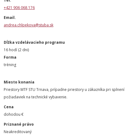
Tel.
+421 906 068 176
Email.
andrea.chlpekova@stuba.sk
Dĺžka vzdelávacieho programu
16 hodí (2 dni)
Forma
tréning
Miesto konania
Priestory MTF STU Trnava, prípadne priestory u zákazníka pri splnení
požiadaviek na technické vybavenie.
Cena
dohodou €
Priznané právo
Neakreditovaný