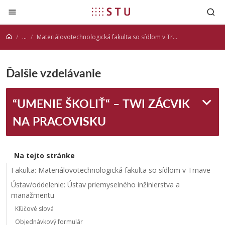
Prejsť na obsah
...
Materiálovotechnologická fakulta so sídlom v Trnave
Ďalšie vzdelávanie
“UMENIE ŠKOLIŤ“ – TWI ZÁCVIK
NA PRACOVISKU
Na tejto stránke
Fakulta: Materiálovotechnologická fakulta so sídlom v Trnave
Ústav/oddelenie: Ústav priemyselného inžinierstva a
manažmentu
Kľúčové slová
Objednávkový formulár