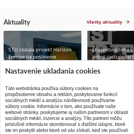
Aktuality
Všetky aktuality
STU získala projekt Horizon
Študentský tím z 
Europe na posilnenie
jediný zastupoval 
výskumu AI v oftalmol...
Južnej Kórei
Nastavenie ukladania cookies
Publikované 31.07.2026
Publikované 27.07.20
Táto webstránka používa súbory cookies na
prispôsobenie obsahu a reklám, poskytovanie funkcií
sociálnych médií a analýzu návštevnosti používame
súbory cookie. Informácie o tom, ako používate naše
webové stránky, poskytujeme aj našim partnerom v oblasti
SPÄŤ NA VRCH
sociálnych médií, inzercie a analýzy. Títo partneri môžu
príslušné informácie skombinovať s ďalšími údajmi, ktoré
ste im poskytli alebo ktoré od vás získali, keď ste používali