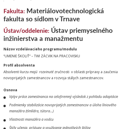
Materiálovotechnologická
Fakulta:
fakulta so sídlom v Trnave
Ústav priemyselného
Ústav/oddelenie:
inžinierstva a manažmentu
Názov vzdelávacieho programu/modulu
“UMENIE ŠKOLIŤ“ – TWI ZÁCVIK NA PRACOVISKU
Profil absolventa
Absolventi kurzu majú rozvinuté
zručnosti v oblasti prípravy a zaučenia
novoprijatých zamestnancov a rozvoja stálych zamestnancov.
Osnova
Vplyv práce zamestnanca na celofiremný výsledok z pohľadu adaptácie
Podmienky stabilizácie novoprijatých zamestnancov a úloha líniového
manažéra (tímlídra, tútora...)
Vlastnosti manažéra a vodcu
Štýly učenia, prístupy a využívanie jednotlivých štýlov